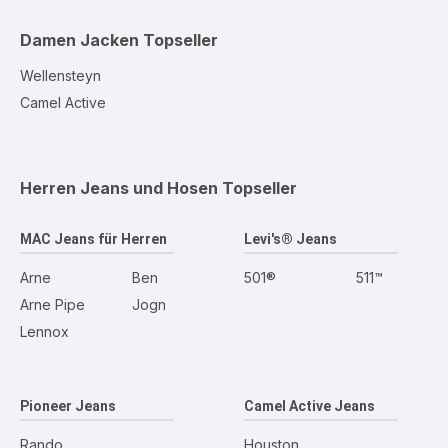
Damen Jacken
Topseller
Wellensteyn
Camel Active
Herren Jeans und Hosen
Topseller
MAC Jeans für Herren
Levi's® Jeans
Arne
Ben
501®
511™
Arne Pipe
Jogn
Lennox
Pioneer Jeans
Camel Active Jeans
Rando
Houston