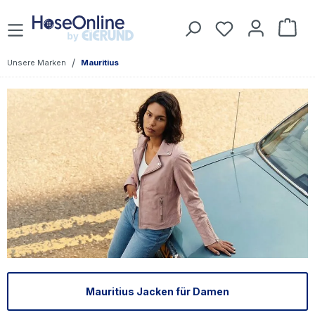
Zum Hauptinhalt springen
Du hast 0 Prod
War
/
Unsere Marken
Mauritius
Mauritius Jacken für Damen