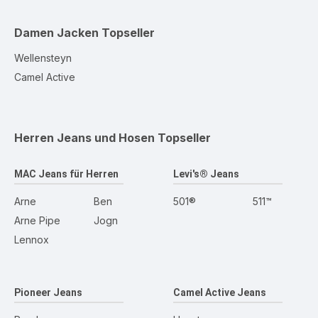
Damen Jacken
Topseller
Wellensteyn
Camel Active
Herren Jeans und Hosen
Topseller
MAC Jeans für Herren
Levi's® Jeans
Arne
Ben
501®
511™
Arne Pipe
Jogn
Lennox
Pioneer Jeans
Camel Active Jeans