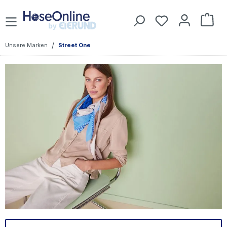
Zum Hauptinhalt springen
Du hast 0 Prod
War
/
Unsere Marken
Street One