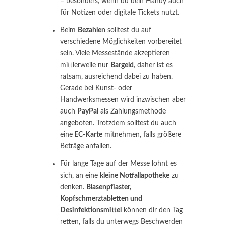
– besonders, wenn du dein Handy auch
für Notizen oder digitale Tickets nutzt.
Beim
Bezahlen
solltest du auf
verschiedene Möglichkeiten vorbereitet
sein. Viele Messestände akzeptieren
mittlerweile nur
Bargeld
, daher ist es
ratsam, ausreichend dabei zu haben.
Gerade bei Kunst- oder
Handwerksmessen wird inzwischen aber
auch
PayPal
als Zahlungsmethode
angeboten. Trotzdem solltest du auch
eine
EC-Karte
mitnehmen, falls größere
Beträge anfallen.
Für lange Tage auf der Messe lohnt es
sich, an eine
kleine Notfallapotheke
zu
denken.
Blasenpflaster,
Kopfschmerztabletten und
Desinfektionsmittel
können dir den Tag
retten, falls du unterwegs Beschwerden