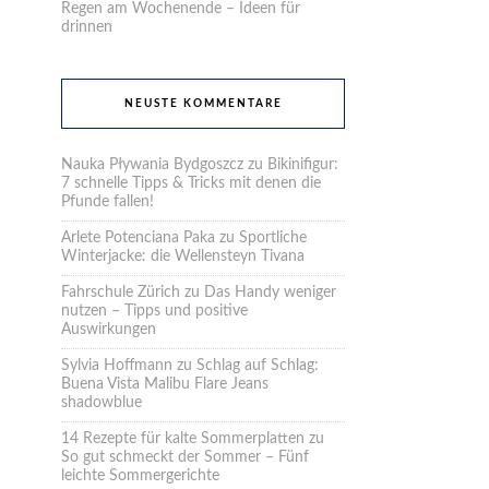
Regen am Wochenende – Ideen für
drinnen
NEUSTE KOMMENTARE
Nauka Pływania Bydgoszcz
zu
Bikinifigur:
7 schnelle Tipps & Tricks mit denen die
Pfunde fallen!
Arlete Potenciana Paka
zu
Sportliche
Winterjacke: die Wellensteyn Tivana
Fahrschule Zürich
zu
Das Handy weniger
nutzen – Tipps und positive
Auswirkungen
Sylvia Hoffmann
zu
Schlag auf Schlag:
Buena Vista Malibu Flare Jeans
shadowblue
14 Rezepte für kalte Sommerplatten
zu
So gut schmeckt der Sommer – Fünf
leichte Sommergerichte