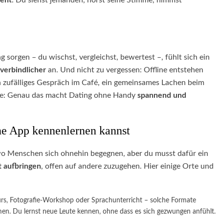
ent
. Du siehst jemanden, hörst seine Stimme, nimmst
sorgen – du wischst, vergleichst, bewertest –, fühlt sich ein
verbindlicher
an. Und nicht zu vergessen: Offline entstehen
n zufälliges Gespräch im Café, ein gemeinsames Lachen beim
aße: Genau das macht Dating ohne Handy
spannend und
ne App kennenlernen kannst
 wo Menschen sich ohnehin begegnen, aber du musst dafür ein
t
aufbringen
, offen auf andere zuzugehen. Hier einige Orte und
rs, Fotografie-Workshop oder Sprachunterricht – solche Formate
en. Du lernst neue Leute kennen, ohne dass es sich gezwungen anfühlt.