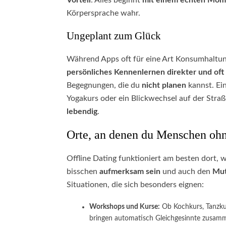
Vorteil
: Alles beginnt
mit einem echten Mom
Körpersprache wahr.
Ungeplant zum Glück
Während Apps oft für eine Art Konsumhaltung 
persönliches Kennenlernen direkter und oft 
Begegnungen, die du
nicht planen
kannst. Ei
Yogakurs oder ein Blickwechsel auf der Str
lebendig
.
Orte, an denen du Menschen oh
Offline Dating funktioniert am besten dort,
bisschen
aufmerksam
sein
und auch den
Mu
Situationen, die sich besonders eignen:
Workshops und Kurse:
Ob Kochkurs, Tanzku
bringen automatisch Gleichgesinnte zusamm