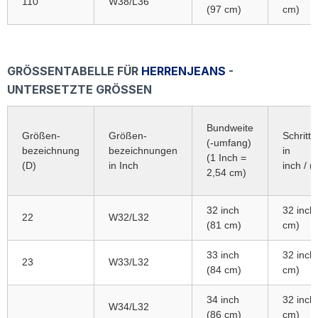
110
W38/L36
(97 cm)
cm)
GRÖSSENTABELLE FÜR
HERRENJEANS
-
UNTERSETZTE GRÖSSEN
Bundweite
Größen-
Größen-
Schrittl
(-umfang)
bezeichnung
bezeichnungen
in
(1 Inch =
(D)
in Inch
inch / (
2,54 cm)
32 inch
32 inch
22
W32/L32
(81 cm)
cm)
33 inch
32 inch
23
W33/L32
(84 cm)
cm)
34 inch
32 inch
W34/L32
(86 cm)
cm)