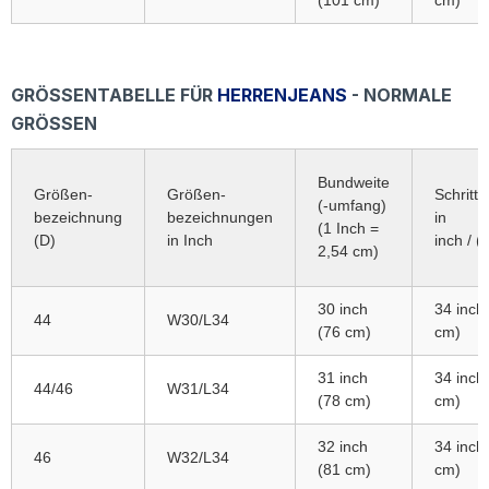
GRÖSSENTABELLE FÜR
HERRENJEANS
- NORMALE
GRÖSSEN
Bundweite
Größen-
Größen-
Schrittl
(-umfang)
bezeichnung
bezeichnungen
in
(1 Inch =
(D)
in Inch
inch / (
2,54 cm)
30 inch
34 inch
44
W30/L34
(76 cm)
cm)
31 inch
34 inch
44/46
W31/L34
(78 cm)
cm)
32 inch
34 inch
46
W32/L34
(81 cm)
cm)