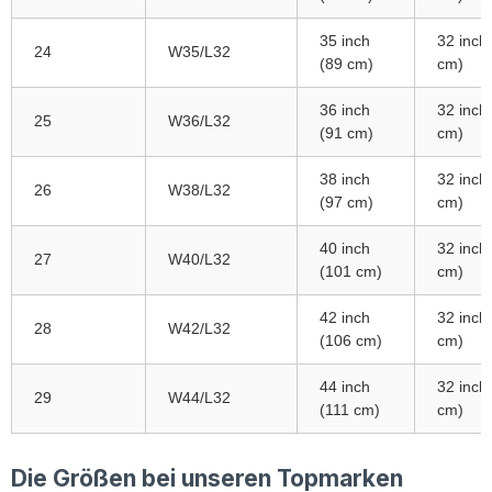
35 inch
32 inch
24
W35/L32
(89 cm)
cm)
36 inch
32 inch
25
W36/L32
(91 cm)
cm)
38 inch
32 inch
26
W38/L32
(97 cm)
cm)
40 inch
32 inch
27
W40/L32
(101 cm)
cm)
42 inch
32 inch
28
W42/L32
(106 cm)
cm)
44 inch
32 inch
29
W44/L32
(111 cm)
cm)
Die Größen bei unseren Topmarken