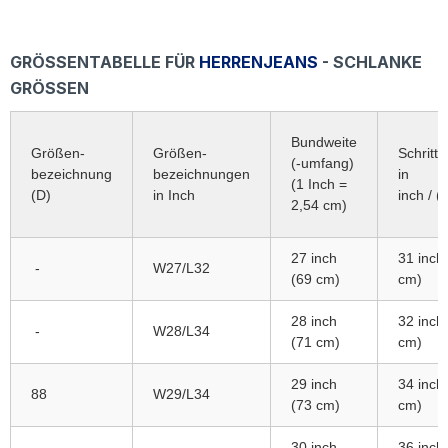
GRÖSSENTABELLE FÜR
HERRENJEANS
- SCHLANKE
GRÖSSEN
Bundweite
Größen-
Größen-
Schrittl
(-umfang)
bezeichnung
bezeichnungen
in
(1 Inch =
(D)
in Inch
inch / (
2,54 cm)
27 inch
31 inch
-
W27/L32
(69 cm)
cm)
28 inch
32 inch
-
W28/L34
(71 cm)
cm)
29 inch
34 inch
88
W29/L34
(73 cm)
cm)
30 inch
36 inch