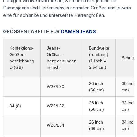
richtigen
Größentabelle
ab, Sie finden hier je eine für
Damenjeans und Herrenjeans in normalen Größen und jeweils
eine für schlanke und untersetzte Herrengrößen.
GRÖSSENTABELLE FÜR
DAMENJEANS
Konfektions-
Jeans-
Bundweite
Größen-
Größen-
(-umfang)
Schrittl
bezeichnung
bezeichnungen
(1 Inch =
D (GB)
in Inch
2,54 cm)
26 inch
30 inch
W26/L30
(66 cm)
cm)
26 inch
32 inch
34 (8)
W26/L32
(66 cm)
cm)
26 inch
34 inch
W26/L34
(66 cm)
cm)