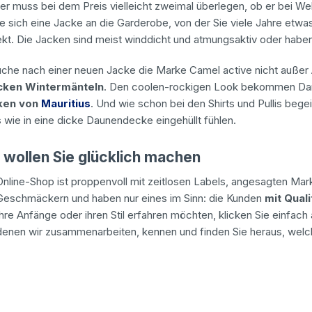
muss bei dem Preis vielleicht zweimal überlegen, ob er bei Wellen
ie sich eine Jacke an die Garderobe, von der Sie viele Jahre et
kt. Die Jacken sind meist winddicht und atmungsaktiv oder haben 
Suche nach einer neuen Jacke die Marke Camel active nicht außer 
icken Wintermänteln
. Den coolen-rockigen Look bekommen Da
ken von
Mauritius
. Und wie schon bei den Shirts und Pullis bege
ls wie in eine dicke Daunendecke eingehüllt fühlen.
wollen Sie glücklich machen
 Online-Shop ist proppenvoll mit zeitlosen Labels, angesagten M
 Geschmäckern und haben nur eines im Sinn: die Kunden
mit Quali
ihre Anfänge oder ihren Stil erfahren möchten, klicken Sie einfac
it denen wir zusammenarbeiten, kennen und finden Sie heraus, we