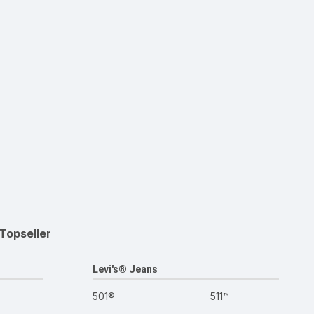
Topseller
Levi's® Jeans
501®
511™