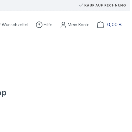
KAUF AUF RECHNUNG
Du hast 0 Produkte auf dem Merkzettel
Ware
0,00 €
Wunschzettel
Hilfe
op