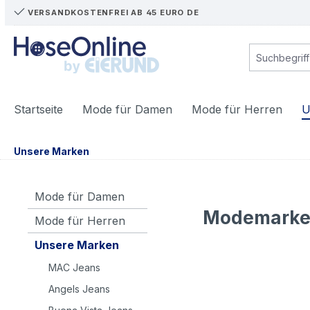
VERSANDKOSTENFREI AB 45 EURO DE
m Hauptinhalt springen
Zur Suche springen
Zur Hauptnavigation springen
Startseite
Mode für Damen
Mode für Herren
U
Unsere Marken
Mode für Damen
Modemarken
Mode für Herren
Unsere Marken
MAC Jeans
Angels Jeans