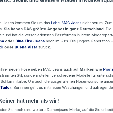
MAC Jeans und weitere Hosen in Markenqual
d Hosen kommen Sie um das
Label MAC Jeans
nicht herum. Zum 
s.
Sie haben DAS größte Angebot in ganz Deutschland
. Die
it und hat die verschiedensten Passformen in ihrem Moderepert
na
oder
Blue Fire Jeans
hoch im Kurs. Die jüngere Generation –
il
oder
Buena Vista
zurück.
i ihrer neuen Hose neben MAC Jeans auch auf
Marken wie
Pion
estimmten Stil, sondern stellen verschiedene Modelle für untersch
 Schlammfarbe. Um auch die ausgefallenen Hosenwünsche unserer
Tailor
. Bei ihnen geht es mit neuen Waschungen und aufregenden 
einer hat mehr als wir!
nden Sie noch eine weitere Damenjeans Marke, auf die Sie unbedin