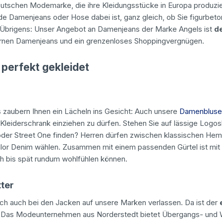
eutschen Modemarke, die ihre Kleidungsstücke in Europa produzie
de Damenjeans oder Hose dabei ist, ganz gleich, ob Sie figurbet
 Übrigens: Unser Angebot an Damenjeans der Marke Angels ist
de
rnen Damenjeans und ein grenzenloses Shoppingvergnügen.
 perfekt gekleidet
s zaubern Ihnen ein Lächeln ins Gesicht: Auch unsere
Damenbluse
n Kleiderschrank einziehen zu dürfen. Stehen Sie auf lässige Logos
l oder Street One finden? Herren dürfen zwischen klassischen He
ilor Denim wählen. Zusammen mit einem passenden Gürtel ist mit d
üh bis spät rundum wohlfühlen können.
ter
ich auch bei den Jacken auf unsere Marken verlassen. Da ist der
 Das Modeunternehmen aus Norderstedt bietet Übergangs- und Win