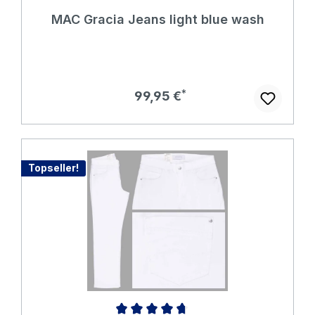
Durchschnittliche Bewertung von 5 von 5 Sternen
MAC Gracia Jeans light blue wash
Regulärer Preis:
99,95 €
Topseller!