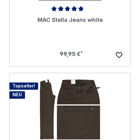
Durchschnittliche Bewertung von 5 von 5 Sternen
MAC Stella Jeans white
Regulärer Preis:
99,95 €
Topseller!
NEU