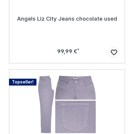
Angels Liz City Jeans chocolate used
Regulärer Preis:
99,99 €
Topseller!