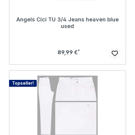
Angels Cici TU 3/4 Jeans heaven blue
used
Regulärer Preis:
89,99 €
Topseller!