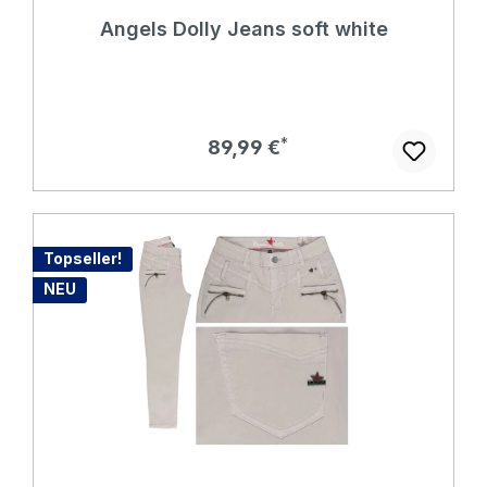
Durchschnittliche Bewertung von 4.76 von 5 Sternen
Angels Dolly Jeans soft white
Regulärer Preis:
89,99 €
Topseller!
NEU