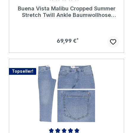
Durchschnittliche Bewertung von 5 von 5 Sternen
Buena Vista Malibu Cropped Summer
Stretch Twill Ankle Baumwollhose
buttermilk
Regulärer Preis:
69,99 €
Topseller!