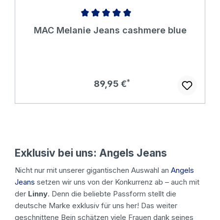
Durchschnittliche Bewertung von 5 von 5 Sternen
MAC Melanie Jeans cashmere blue
Regulärer Preis:
89,95 €
Exklusiv bei uns: Angels Jeans
Nicht nur mit unserer gigantischen Auswahl an
Angels
Jeans
setzen wir uns von der Konkurrenz ab – auch mit
der
Linny
. Denn die beliebte Passform stellt die
deutsche Marke exklusiv für uns her! Das weiter
geschnittene Bein schätzen viele Frauen dank seines