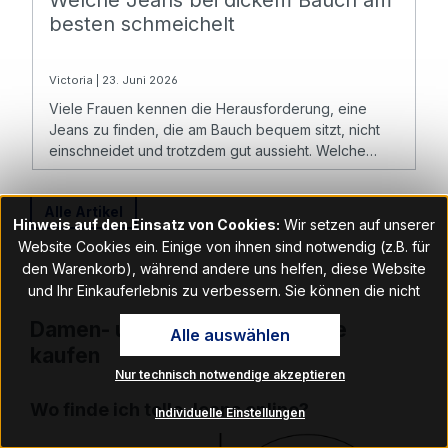
Welche Jeans bei dickem Bauch am
besten schmeichelt
Victoria | 23. Juni 2026
Viele Frauen kennen die Herausforderung, eine
Jeans zu finden, die am Bauch bequem sitzt, nicht
einschneidet und trotzdem gut aussieht. Welche
Hosen bei dickem Bauch geeignet sind, richtet sich
besonders nach der Passform.
Alle Artikel
Hinweis auf den Einsatz von Cookies:
Wir setzen auf unserer
Website Cookies ein. Einige von ihnen sind notwendig (z.B. für
den Warenkorb), während andere uns helfen, diese Website
und Ihr Einkauferlebnis zu verbessern. Sie können die nicht
notwendigen Cookies mit Klick auf „OK“ akzeptieren oder per
Damen- und Herrenjeans online
Alle auswählen
Klick auf "Nur technisch notwendige akzeptieren" ablehnen. Den
kaufen
Zugang zu den Cookie-Einstellungen finden Sie im Fußbereich
Nur technisch notwendige akzeptieren
unserer Website im Menüpunkt „Informationen“. Dort können Sie
die Einstellungen jederzeit ändern.
Wo finde ich tolle Jeans online?
Individuelle Einstellungen
Hinweis auf Verarbeitung Ihrer auf dieser Webseite erhobenen