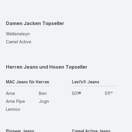
Damen Jacken
Topseller
Wellensteyn
Camel Active
Herren Jeans und Hosen
Topseller
MAC Jeans für Herren
Levi's® Jeans
Arne
Ben
501®
511™
Arne Pipe
Jogn
Lennox
Pioneer Jeans
Camel Active Jeans