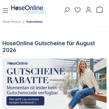
Zum Hauptinhalt springen
Du hast 0 Prod
War
/
Shop-Service
Gutscheine
HoseOnline Gutscheine für August
2026