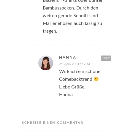
Blazern, T-Shirts oder bunten
Bambussocken. Durch den
weiten gerade Schnitt sind
Marlenehosen auch lässig zu
tragen.
HANNA
Reply
25. April 2024 at 7:53
Wirklich ein schöner
Comebacktrend
Liebe Grüße,
Hanna
SCHREIBE EINEN KOMMENTAR