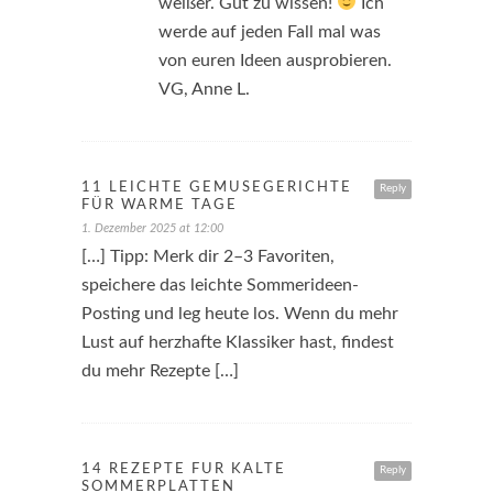
weißer. Gut zu wissen!
Ich
werde auf jeden Fall mal was
von euren Ideen ausprobieren.
VG, Anne L.
11 LEICHTE GEMÜSEGERICHTE
Reply
FÜR WARME TAGE
1. Dezember 2025 at 12:00
[…] Tipp: Merk dir 2–3 Favoriten,
speichere das leichte Sommerideen-
Posting und leg heute los. Wenn du mehr
Lust auf herzhafte Klassiker hast, findest
du mehr Rezepte […]
14 REZEPTE FÜR KALTE
Reply
SOMMERPLATTEN