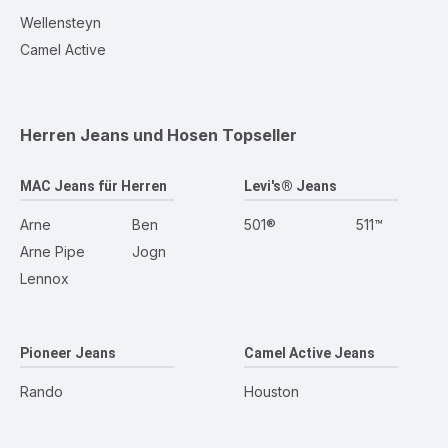
Wellensteyn
Camel Active
Herren Jeans und Hosen
Topseller
MAC Jeans für Herren
Levi's® Jeans
Arne
Ben
501®
511™
Arne Pipe
Jogn
Lennox
Pioneer Jeans
Camel Active Jeans
Rando
Houston