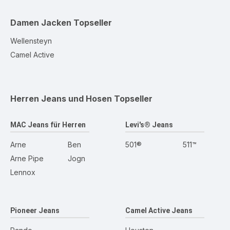
Damen Jacken
Topseller
Wellensteyn
Camel Active
Herren Jeans und Hosen
Topseller
MAC Jeans für Herren
Levi's® Jeans
Arne
Ben
501®
511™
Arne Pipe
Jogn
Lennox
Pioneer Jeans
Camel Active Jeans