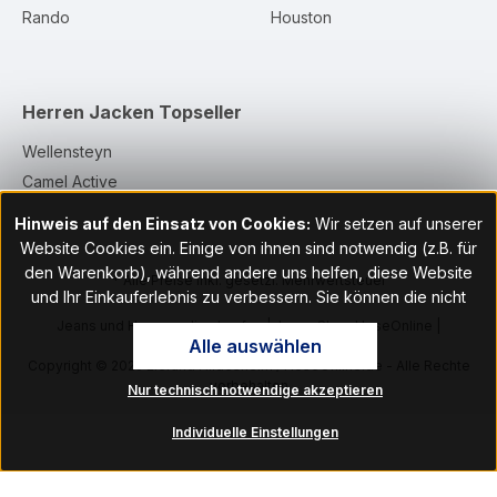
Rando
Houston
Herren Jacken
Topseller
Wellensteyn
Camel Active
Hinweis auf den Einsatz von Cookies:
Wir setzen auf unserer
Website Cookies ein. Einige von ihnen sind notwendig (z.B. für
den Warenkorb), während andere uns helfen, diese Website
* Alle Preise inkl. gesetzl. Mehrwertsteuer
und Ihr Einkauferlebnis zu verbessern. Sie können die nicht
notwendigen Cookies mit Klick auf „OK“ akzeptieren oder per
Jeans und Hosen online kaufen | Jeans Shop HoseOnline |
Alle auswählen
Klick auf "Nur technisch notwendige akzeptieren" ablehnen. Den
HoseOnline.de
Copyright © 2026 Eierund Hildesheim / HoseOnline.de - Alle Rechte
Zugang zu den Cookie-Einstellungen finden Sie im Fußbereich
vorbehalten
Nur technisch notwendige akzeptieren
unserer Website im Menüpunkt „Informationen“. Dort können Sie
die Einstellungen jederzeit ändern.
Individuelle Einstellungen
Hinweis auf Verarbeitung Ihrer auf dieser Webseite erhobenen
Daten in den USA durch Paypal, Google, Amazon: Indem Sie auf