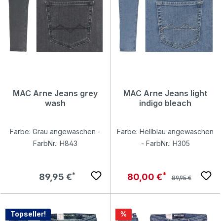
MAC Arne Jeans grey
MAC Arne Jeans light
wash
indigo bleach
Farbe: Grau angewaschen -
Farbe: Hellblau angewaschen
FarbNr.: H843
- FarbNr.: H305
Regulärer Preis:
Regulärer Preis:
Verkaufspreis:
89,95 €
80,00 €
89,95 €
Rabatt
Topseller!
%