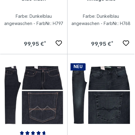
Farbe: Dunkelblau
Farbe: Dunkelblau
angewaschen - FarbNr.: H797
angewaschen - FarbNr.: H768
Regulärer Preis:
Regulärer Preis:
99,95 €
99,95 €
NEU