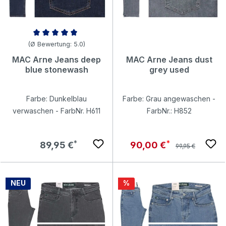
Durchschnittliche Bewertung von 5 von 5 Sternen
(Ø Bewertung: 5.0)
MAC Arne Jeans deep
MAC Arne Jeans dust
blue stonewash
grey used
Farbe: Dunkelblau
Farbe: Grau angewaschen -
verwaschen - FarbNr. H611
FarbNr.: H852
Regulärer Preis:
Regulärer Preis:
Verkaufspreis:
89,95 €
90,00 €
99,95 €
Rabatt
NEU
%