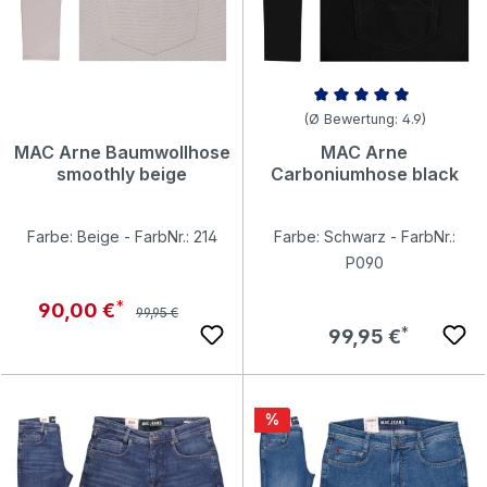
Durchschnittliche Bewertung v
(Ø Bewertung: 4.9)
MAC Arne Baumwollhose
MAC Arne
smoothly beige
Carboniumhose black
Farbe: Beige - FarbNr.: 214
Farbe: Schwarz - FarbNr.:
P090
Regulärer Preis:
Verkaufspreis:
90,00 €
99,95 €
Regulärer Preis:
99,95 €
Rabatt
%