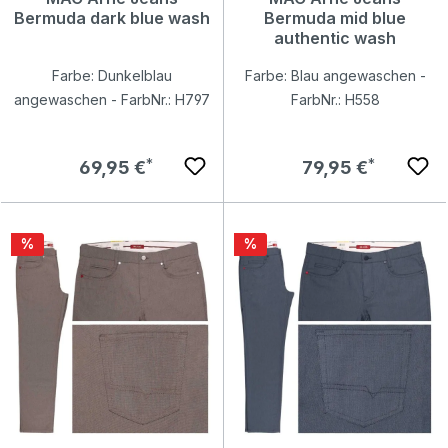
Bermuda dark blue wash
Bermuda mid blue
authentic wash
Farbe: Dunkelblau
Farbe: Blau angewaschen -
angewaschen - FarbNr.: H797
FarbNr.: H558
Regulärer Preis:
Regulärer Preis:
69,95 €
79,95 €
Rabatt
Rabatt
%
%