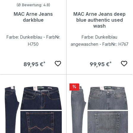
Durchschnittliche Bewertung von 4.83 von 5 Sternen
(Ø Bewertung: 4.8)
MAC Arne Jeans
MAC Arne Jeans deep
darkblue
blue authentic used
wash
Farbe: Dunkelblau - FarbNr.
Farbe: Dunkelblau
H750
angewaschen - FarbNr.: H767
Regulärer Preis:
Regulärer Preis:
89,95 €
99,95 €
Rabatt
%