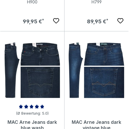
H900
H799
Regulärer Preis:
Regulärer Preis:
99,95 €
89,95 €
Durchschnittliche Bewertung von 5 von 5 Sternen
(Ø Bewertung: 5.0)
MAC Arne Jeans dark
MAC Arne Jeans dark
blue wash
vintage blue