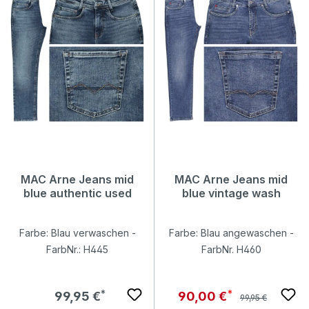
MAC Arne Jeans mid
MAC Arne Jeans mid
blue authentic used
blue vintage wash
Farbe: Blau verwaschen -
Farbe: Blau angewaschen -
FarbNr.: H445
FarbNr. H460
Regulärer Preis:
Regulärer Preis:
Verkaufspreis:
99,95 €
90,00 €
99,95 €