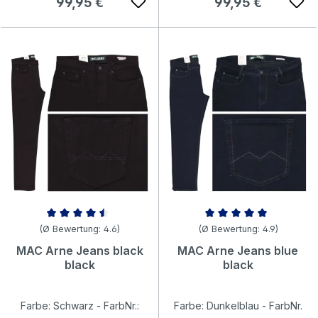
Regulärer Preis:
Regulärer Preis:
99,95 €
99,95 €
Durchschnittliche Bewertung von 4.55 von 5 Sternen
Durchschnittliche Bewertung v
(Ø Bewertung: 4.6)
(Ø Bewertung: 4.9)
MAC Arne Jeans black
MAC Arne Jeans blue
black
black
Farbe: Schwarz - FarbNr.:
Farbe: Dunkelblau - FarbNr.