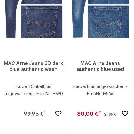
MAC Arne Jeans 3D dark
MAC Arne Jeans
blue authentic wash
authentic blue used
Farbe: Dunkelblau
Farbe: Blau angewaschen -
angewaschen - FarbNr.: H690
FarbNr.: H566
Regulärer Preis:
Regulärer Preis:
Verkaufspreis:
99,95 €
80,00 €
89,95 €