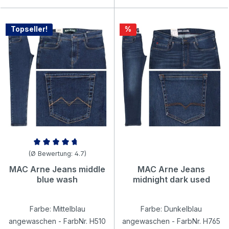
Rabatt
Topseller!
%
Durchschnittliche Bewertung von 4.65 von 5 Sternen
(Ø Bewertung: 4.7)
MAC Arne Jeans middle
MAC Arne Jeans
blue wash
midnight dark used
Farbe: Mittelblau
Farbe: Dunkelblau
angewaschen - FarbNr. H510
angewaschen - FarbNr. H765