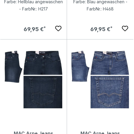
Farbe: Hellblau angewaschen
Farbe: Blau angewaschen -
- FarbNr.: H217
FarbNr.: H468
Regulärer Preis:
Regulärer Preis:
69,95 €
69,95 €
MAC Arne Jeans
MAC Arne Jeans