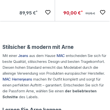
Regulärer Preis:
Regulärer Preis:
Verkaufspreis:
89,95 €
90,00 €
99,95 €
Stilsicher & modern mit Arne
Mit einer
Jeans
aus dem Hause
MAC
entscheiden Sie sich für
beste Qualität, stilsicheres Design und besten Tragekomfort.
Diesen hohen Standard erreicht das Modelabel durch die
alleinige Verwendung von Produkten europäischer Hersteller.
MAC Herrenjeans
machen Ihr Outfit komplett und sorgt für
einen perfekten Auftritt – garantiert. Entscheiden Sie sich für
die Passform Arne, wählen Sie einen
der beliebtesten
Schnitte
des Labels.
Lernen Sie Arne kennen