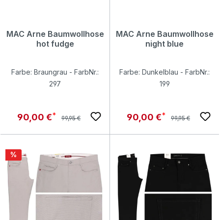
MAC Arne Baumwollhose
MAC Arne Baumwollhose
hot fudge
night blue
Farbe: Braungrau - FarbNr.:
Farbe: Dunkelblau - FarbNr.:
297
199
Regulärer Preis:
Regulärer Preis:
Verkaufspreis:
Verkaufspreis:
90,00 €
90,00 €
99,95 €
99,95 €
Rabatt
%