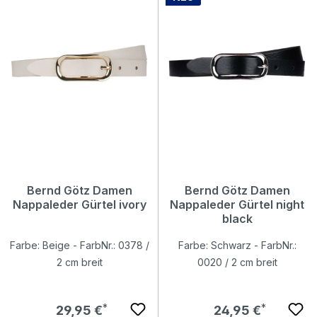
Bernd Götz Damen
Bernd Götz Damen
Nappaleder Gürtel ivory
Nappaleder Gürtel night
black
Farbe: Beige - FarbNr.: 0378 /
Farbe: Schwarz - FarbNr.:
2 cm breit
0020 / 2 cm breit
Regulärer Preis:
Regulärer Preis:
29,95 €
24,95 €