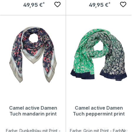
Regulärer Preis:
Regulärer Preis:
49,95 €
49,95 €
Camel active Damen
Camel active Damen
Tuch mandarin print
Tuch peppermint print
Farbe: Dunkelblau mit Print -
Farbe: Grün mit Print - FarbNr.: