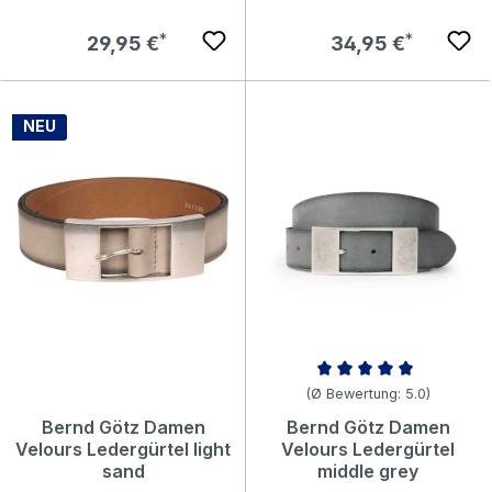
Regulärer Preis:
Regulärer Preis:
29,95 €
34,95 €
NEU
Durchschnittliche Bewertung v
(Ø Bewertung: 5.0)
Bernd Götz Damen
Bernd Götz Damen
Velours Ledergürtel light
Velours Ledergürtel
sand
middle grey