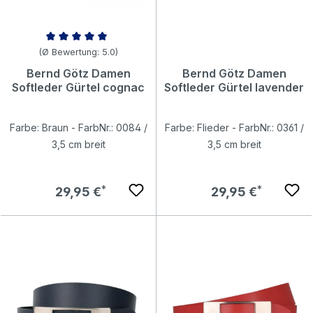
Durchschnittliche Bewertung von 5 von 5 Sternen
(Ø Bewertung: 5.0)
Bernd Götz Damen
Bernd Götz Damen
Softleder Gürtel cognac
Softleder Gürtel lavender
Farbe: Braun - FarbNr.: 0084 /
Farbe: Flieder - FarbNr.: 0361 /
3,5 cm breit
3,5 cm breit
Regulärer Preis:
Regulärer Preis:
29,95 €
29,95 €