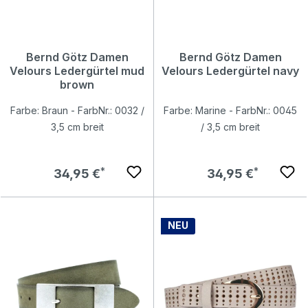
Bernd Götz Damen
Bernd Götz Damen
Velours Ledergürtel mud
Velours Ledergürtel navy
brown
Farbe: Braun - FarbNr.: 0032 /
Farbe: Marine - FarbNr.: 0045
3,5 cm breit
/ 3,5 cm breit
Regulärer Preis:
Regulärer Preis:
34,95 €
34,95 €
NEU