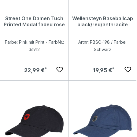
Street One Damen Tuch
Wellensteyn Baseballcap
Printed Modal faded rose
black/red/anthracite
Farbe: Pink mit Print - FarbNr.:
Artnr: PBSC-198 / Farbe:
36912
Schwarz
Regulärer Preis:
Regulärer Preis:
22,99 €
19,95 €