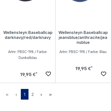
Wellensteyn Baseballcap
Wellensteyn Baseballcap
darknavy/red/darknavy
jeansblue/anthracite/jea
nsblue
Artnr: PBSC-198 / Farbe:
Artnr: PBSC-198 / Farbe: Blau
Dunkelblau
Regulärer Preis:
19,95 €
Regulärer Preis:
19,95 €
Seite
Seite
1
2