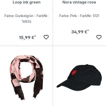
Loop ink green
Nora vintage rose
Farbe: Dunkelgrün - FarbNr.:
Farbe: Pink - FarbNr.: 5121
16834
Regulärer Preis:
34,99 €
Regulärer Preis:
15,99 €