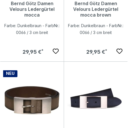
Bernd Götz Damen
Bernd Götz Damen
Velours Ledergürtel
Velours Ledergürtel
mocca
mocca brown
Farbe: Dunkelbraun - FarbNr.:
Farbe: Dunkelbraun - FarbNr.:
0066 / 3 cm breit
0066 / 3 cm breit
Regulärer Preis:
Regulärer Preis:
29,95 €
29,95 €
NEU