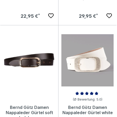
Regulärer Preis:
Regulärer Preis:
22,95 €
29,95 €
Durchschnittliche Bewertung v
(Ø Bewertung: 5.0)
Bernd Götz Damen
Bernd Götz Damen
Nappaleder Gürtel soft
Nappaleder Gürtel white