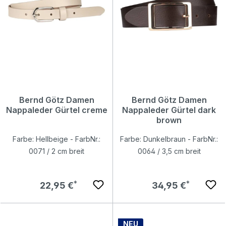
Bernd Götz Damen
Bernd Götz Damen
Nappaleder Gürtel creme
Nappaleder Gürtel dark
brown
Farbe: Hellbeige - FarbNr.:
Farbe: Dunkelbraun - FarbNr.:
0071 / 2 cm breit
0064 / 3,5 cm breit
Regulärer Preis:
Regulärer Preis:
22,95 €
34,95 €
NEU