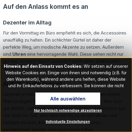
Auf den Anlass kommt es an
Dezenter im Alltag
Für den Vormittag im Büro empfiehlt es sich, die Accessoires
unauffällig zu halten. Ein schlichter Gürtel ist daher der
perfekte Weg, um modische Akzente zu setzen. Außerdem
sind
Uhren
eine hervorragende Wahl. Diese sehen nicht nur
gut aus, sondern haben zusätzlich noch einen praktischen
Hinweis auf den Einsatz von Cookies:
Wir setzen auf unserer
Nutzen.
Website Cookies ein. Einige von ihnen sind notwendig (z.B. für
den Warenkorb), während andere uns helfen, diese Website
Auffällig in der Freizeit
und Ihr Einkauferlebnis zu verbessern. Sie können die nicht
notwendigen Cookies mit Klick auf „OK“ akzeptieren oder per
Generell ist bei der Wahl der Accessoires auf eines immer
Alle auswählen
Klick auf "Nur technisch notwendige akzeptieren" ablehnen. Den
Wert zu legen: Sie müssen einem selbst gefallen. Was sich
Zugang zu den Cookie-Einstellungen finden Sie im Fußbereich
gut anfühlt, sieht dadurch häufig automatisch fantastisch aus.
Nur technisch notwendige akzeptieren
unserer Website im Menüpunkt „Informationen“. Dort können Sie
Von Kopf bis Fuß, also vom Hut bis zu ausgefallenen und
die Einstellungen jederzeit ändern.
Individuelle Einstellungen
farbigen Socken, kann ein Look mit Accessoires
perfektioniert werden und somit einen hohen
Hinweis auf Verarbeitung Ihrer auf dieser Webseite erhobenen