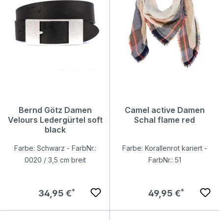
Bernd Götz Damen
Camel active Damen
Velours Ledergürtel soft
Schal flame red
black
Farbe: Schwarz - FarbNr.:
Farbe: Korallenrot kariert -
0020 / 3,5 cm breit
FarbNr.: 51
Regulärer Preis:
Regulärer Preis:
34,95 €
49,95 €