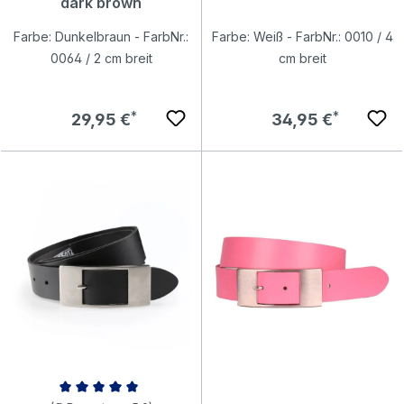
dark brown
Farbe: Dunkelbraun - FarbNr.:
Farbe: Weiß - FarbNr.: 0010 / 4
0064 / 2 cm breit
cm breit
Regulärer Preis:
Regulärer Preis:
29,95 €
34,95 €