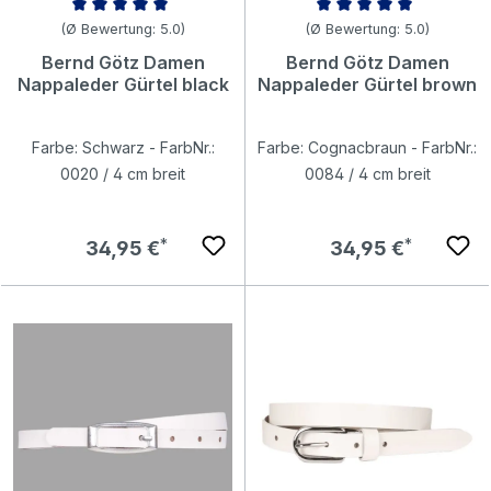
Durchschnittliche Bewertung von 5 von 5 Sternen
Durchschnittliche Bewertung v
(Ø Bewertung: 5.0)
(Ø Bewertung: 5.0)
Bernd Götz Damen
Bernd Götz Damen
Nappaleder Gürtel black
Nappaleder Gürtel brown
Farbe: Schwarz - FarbNr.:
Farbe: Cognacbraun - FarbNr.:
0020 / 4 cm breit
0084 / 4 cm breit
Regulärer Preis:
Regulärer Preis:
34,95 €
34,95 €