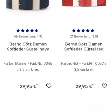
Durchschnittliche Bewertung von 4.86 von 5 Sternen
Durchschnittliche Bewertung v
(Ø Bewertung: 4.9)
(Ø Bewertung: 5.0)
Bernd Götz Damen
Bernd Götz Damen
Softleder Gürtel navy
Softleder Gürtel red
Farbe: Marine - FarbNr.: 0045
Farbe: Rot - FarbNr.: 0057 /
/ 3,5 cm breit
3,5 cm breit
Regulärer Preis:
Regulärer Preis:
29,95 €
29,95 €