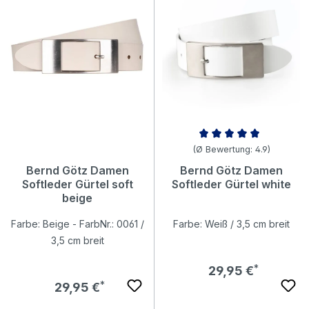
Durchschnittliche Bewertung v
(Ø Bewertung: 4.9)
Bernd Götz Damen
Bernd Götz Damen
Softleder Gürtel soft
Softleder Gürtel white
beige
Farbe: Beige - FarbNr.: 0061 /
Farbe: Weiß / 3,5 cm breit
3,5 cm breit
Regulärer Preis:
29,95 €
Regulärer Preis:
29,95 €