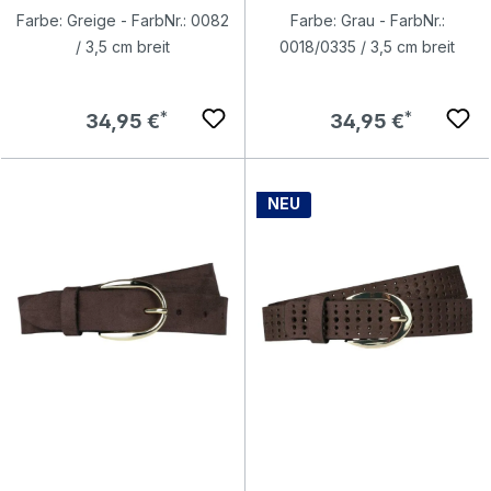
Farbe: Greige - FarbNr.: 0082
Farbe: Grau - FarbNr.:
/ 3,5 cm breit
0018/0335 / 3,5 cm breit
Regulärer Preis:
Regulärer Preis:
34,95 €
34,95 €
NEU