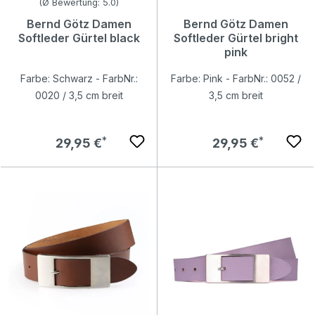
Durchschnittliche Bewertung von 5 von 5 Sternen
(Ø Bewertung: 5.0)
Bernd Götz Damen
Bernd Götz Damen
Softleder Gürtel black
Softleder Gürtel bright
pink
Farbe: Schwarz - FarbNr.:
Farbe: Pink - FarbNr.: 0052 /
0020 / 3,5 cm breit
3,5 cm breit
Regulärer Preis:
Regulärer Preis:
29,95 €
29,95 €