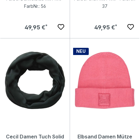
FarbNr.: 56
37
Regulärer Preis:
Regulärer Preis:
49,95 €
49,95 €
NEU
Cecil Damen Tuch Solid
Elbsand Damen Mütze