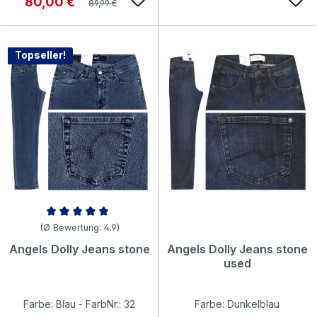
Verkaufspreis:
80,00 €
89,99 €
Topseller!
Durchschnittliche Bewertung von 4.93 von 5 Sternen
(Ø Bewertung: 4.9)
Angels Dolly Jeans stone
Angels Dolly Jeans stone
used
Farbe: Blau - FarbNr.: 32
Farbe: Dunkelblau