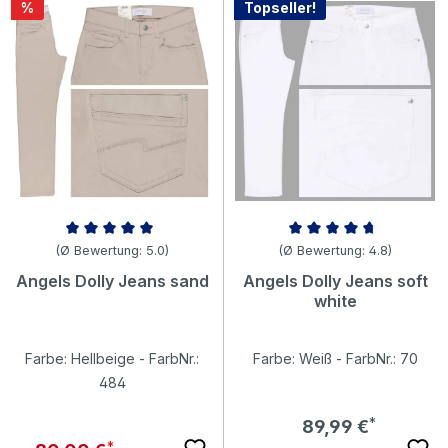
Rabatt
%
Topseller!
Durchschnittliche Bewertung von 5 von 5 Sternen
Durchschnittliche Bewertung v
(Ø Bewertung: 5.0)
(Ø Bewertung: 4.8)
Angels Dolly Jeans sand
Angels Dolly Jeans soft
white
Farbe: Hellbeige - FarbNr.:
Farbe: Weiß - FarbNr.: 70
484
Regulärer Preis:
89,99 €
Regulärer Preis: