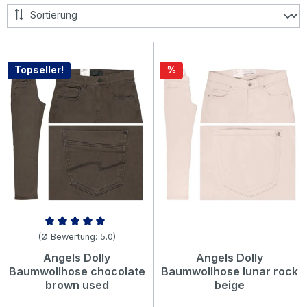
Rabatt
Topseller!
%
Durchschnittliche Bewertung von 5 von 5 Sternen
(Ø Bewertung: 5.0)
Angels Dolly
Angels Dolly
Baumwollhose chocolate
Baumwollhose lunar rock
brown used
beige