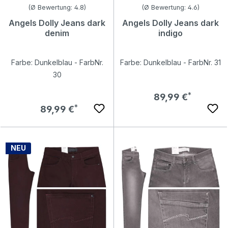
Durchschnittliche Bewertung von 4.81 von 5 Sternen
Durchschnittliche Bewertung v
(Ø Bewertung: 4.8)
(Ø Bewertung: 4.6)
Angels Dolly Jeans dark
Angels Dolly Jeans dark
denim
indigo
Farbe: Dunkelblau - FarbNr.
Farbe: Dunkelblau - FarbNr. 31
30
Regulärer Preis:
89,99 €
Regulärer Preis:
89,99 €
NEU