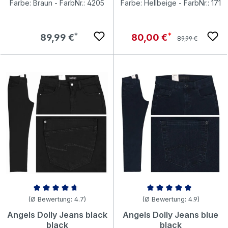
Farbe: Braun - FarbNr.: 4205
Farbe: Hellbeige - FarbNr.: 171
Regulärer Preis:
Regulärer Preis:
Verkaufspreis:
89,99 €
80,00 €
89,99 €
Durchschnittliche Bewertung von 4.71 von 5 Sternen
Durchschnittliche Bewertung v
(Ø Bewertung: 4.7)
(Ø Bewertung: 4.9)
Angels Dolly Jeans black
Angels Dolly Jeans blue
black
black