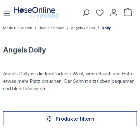
Zum Hauptinhalt springen
Du hast 0 Prod
War
/
/
/
Mode für Damen
Jeans / Hosen
Angels Jeans
Dolly
Angels Dolly
Angels Dolly ist die komfortable Wahl, wenn Bauch und Hüfte
etwas mehr Platz brauchen. Der Schnitt sitzt oben bequemer
und bleibt klassisch.
Produkte filtern