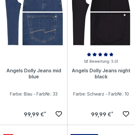
Durchschnittliche Bewertung v
(Ø Bewertung: 5.0)
Angels Dolly Jeans mid
Angels Dolly Jeans night
blue
black
Farbe: Blau - FarbNr.: 33
Farbe: Schwarz - FarbNr.: 10
Regulärer Preis:
Regulärer Preis:
99,99 €
99,99 €