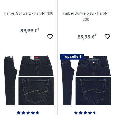
Farbe: Schwarz - FarbNr. 100
Farbe: Dunkelblau - FarbNr.
200
Regulärer Preis:
89,99 €
Regulärer Preis:
89,99 €
Topseller!