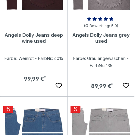
Durchschnittliche Bewertung v
(Ø Bewertung: 5.0)
Angels Dolly Jeans deep
Angels Dolly Jeans grey
wine used
used
Farbe: Weinrot - FarbNr.: 6015
Farbe: Grau angewaschen -
FarbNr.: 135
Regulärer Preis:
99,99 €
Regulärer Preis:
89,99 €
Rabatt
Rabatt
%
%