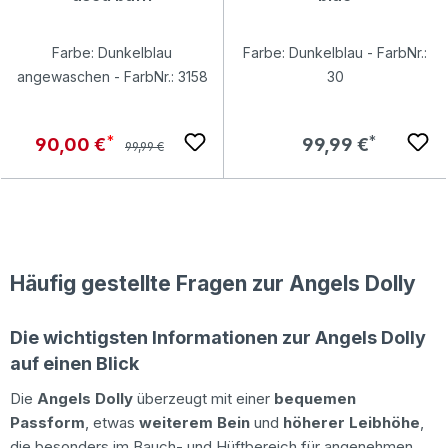
Farbe: Dunkelblau
Farbe: Dunkelblau - FarbNr.:
angewaschen - FarbNr.: 3158
30
Regulärer Preis:
Verkaufspreis:
Regulärer Preis:
90,00 €
99,99 €
99,99 €
Häufig gestellte Fragen zur Angels Dolly
Die wichtigsten Informationen zur Angels Dolly
auf einen Blick
Die
Angels Dolly
überzeugt mit einer
bequemen
Passform
, etwas
weiterem Bein
und
höherer Leibhöhe
,
die besonders im Bauch- und Hüftbereich für angenehmen