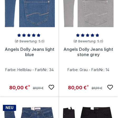
Durchschnittliche Bewertung von 5 von 5 Sternen
Durchschnittliche Bewertung v
(Ø Bewertung: 5.0)
(Ø Bewertung: 5.0)
Angels Dolly Jeans light
Angels Dolly Jeans light
blue
stone grey
Farbe: Hellblau - FarbNr.: 34
Farbe: Grau - FarbNr.: 14
Regulärer Preis:
Regulärer Preis:
Verkaufspreis:
Verkaufspreis:
80,00 €
80,00 €
89,99 €
89,99 €
NEU