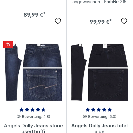
angewaschen - FarbNr.: 315
Regulärer Preis:
89,99 €
Regulärer Preis:
99,99 €
Rabatt
%
Durchschnittliche Bewertung von 4.78 von 5 Sternen
Durchschnittliche Bewertung v
(Ø Bewertung: 4.8)
(Ø Bewertung: 5.0)
Angels Dolly Jeans stone
Angels Dolly Jeans total
used buffi
blue