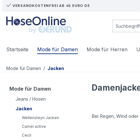
VERSANDKOSTENFREI AB 45 EURO DE
m Hauptinhalt springen
Zur Suche springen
Zur Hauptnavigation springen
Startseite
Mode für Damen
Mode für Herren
U
/
Mode für Damen
Jacken
Damenjacke
Mode für Damen
Jeans / Hosen
Jacken
Bei Regen, Wind oder 
Wellensteyn Jacken
Camel active
Cecil