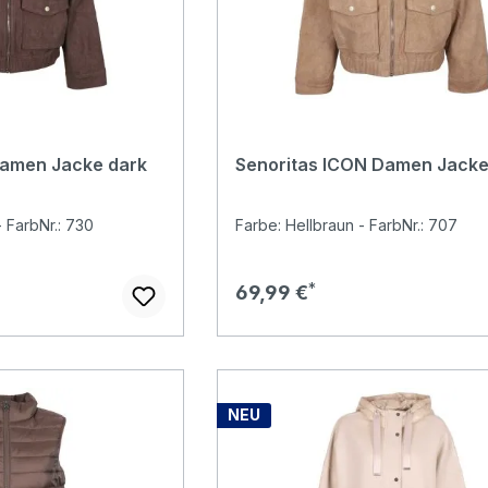
Damen Jacke dark
Senoritas ICON Damen Jacke
 FarbNr.: 730
Farbe: Hellbraun - FarbNr.: 707
Regulärer Preis:
69,99 €
NEU