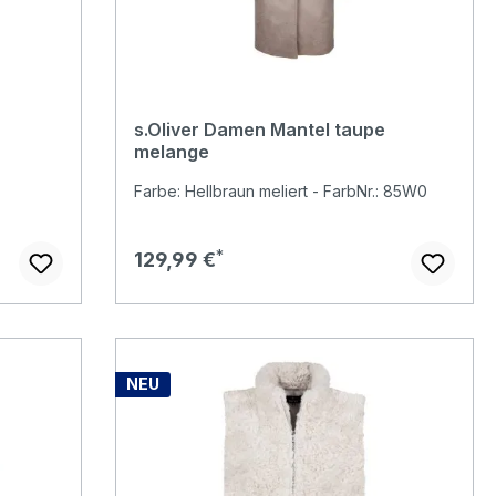
s.Oliver Damen Mantel taupe
melange
Farbe: Hellbraun meliert - FarbNr.: 85W0
Regulärer Preis:
129,99 €
NEU