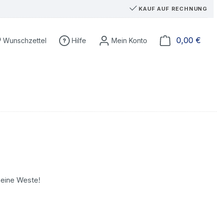
KAUF AUF RECHNUNG
Du hast 0 Produkte auf dem Merkzettel
Ware
0,00 €
Wunschzettel
Hilfe
 eine Weste!