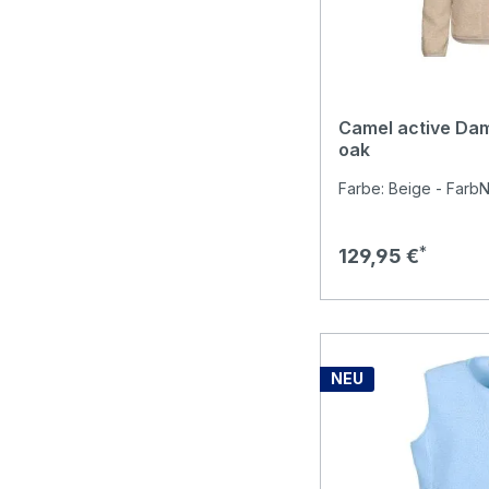
Camel active Da
oak
Farbe: Beige - FarbNr
Regulärer Preis:
129,95 €
NEU