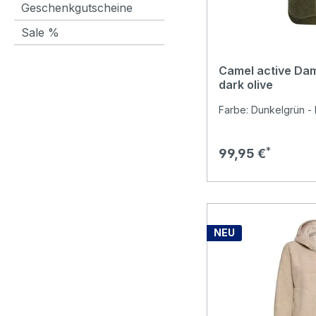
Geschenkgutscheine
Sale %
Camel active Da
dark olive
Farbe: Dunkelgrün - 
Regulärer Preis:
99,95 €
NEU