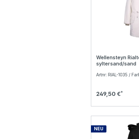
Wellensteyn Rial
syltersand/sand
Artnr: RIAL-1035 / Fa
Regulärer Preis:
249,50 €
NEU