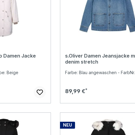
to Damen Jacke
s.Oliver Damen Jeansjacke m
denim stretch
rbe: Beige
Farbe: Blau angewaschen - FarbNr.
Regulärer Preis:
89,99 €
NEU