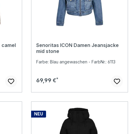
 camel
Senoritas ICON Damen Jeansjacke
mid stone
Farbe: Blau angewaschen - FarbNr.: 6113
Regulärer Preis:
69,99 €
NEU