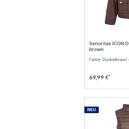
Senoritas ICON 
brown
Farbe: Dunkelbraun -
Regulärer Preis:
69,99 €
NEU