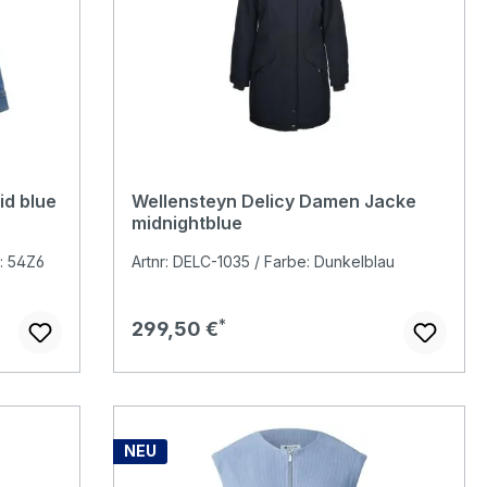
id blue
Wellensteyn Delicy Damen Jacke
midnightblue
: 54Z6
Artnr: DELC-1035 / Farbe: Dunkelblau
Regulärer Preis:
299,50 €
NEU