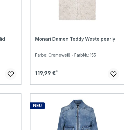
id
Monari Damen Teddy Weste pearly
n
Farbe: Cremeweiß - FarbNr.: 155
Regulärer Preis:
119,99 €
NEU