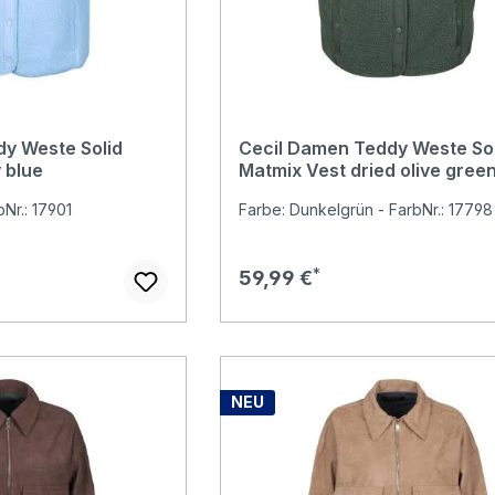
y Weste Solid
Cecil Damen Teddy Weste Sol
 blue
Matmix Vest dried olive gree
bNr.: 17901
Farbe: Dunkelgrün - FarbNr.: 17798
Regulärer Preis:
59,99 €
NEU