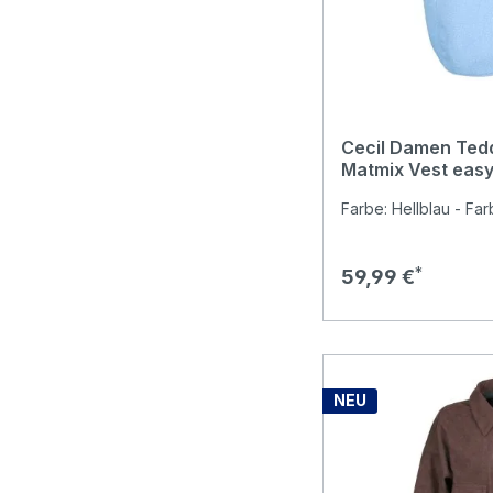
Cecil Damen Tedd
Matmix Vest easy
Farbe: Hellblau - Far
Regulärer Preis:
59,99 €
NEU