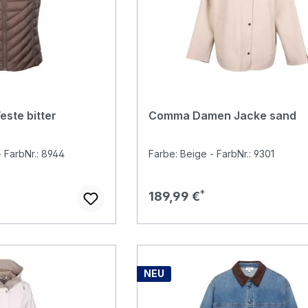
este bitter
Comma Damen Jacke sand
 FarbNr.: 8944
Farbe: Beige - FarbNr.: 9301
Regulärer Preis:
189,99 €
NEU