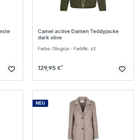
este
Camel active Damen Teddyjacke
dark olive
Farbe: Olivgrün - FarbNr.: 63
Regulärer Preis:
129,95 €
NEU