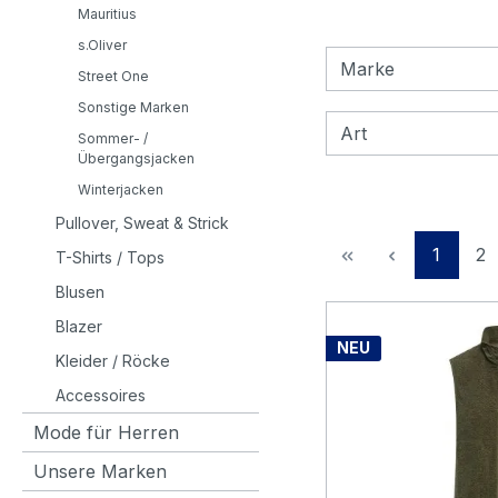
Mauritius
s.Oliver
Marke
Street One
Sonstige Marken
Art
Sommer- /
Übergangsjacken
Winterjacken
Pullover, Sweat & Strick
Seite
Se
1
2
T-Shirts / Tops
Blusen
Blazer
NEU
Kleider / Röcke
Accessoires
Mode für Herren
Unsere Marken