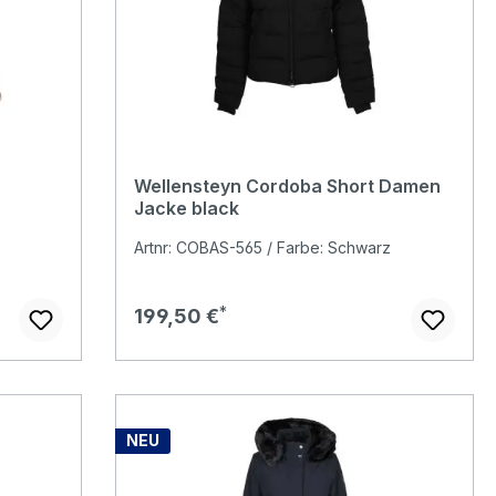
Wellensteyn Cordoba Short Damen
Jacke black
Artnr: COBAS-565 / Farbe: Schwarz
Regulärer Preis:
199,50 €
NEU