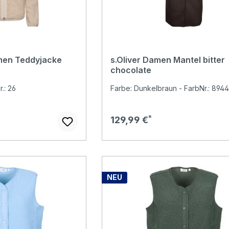
men Teddyjacke
s.Oliver Damen Mantel bitter
chocolate
.: 26
Farbe: Dunkelbraun - FarbNr.: 8944
Regulärer Preis:
129,99 €
NEU