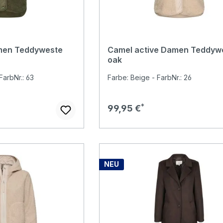
men Teddyweste
Camel active Damen Teddyw
oak
FarbNr.: 63
Farbe: Beige - FarbNr.: 26
Regulärer Preis:
99,95 €
NEU