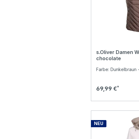
s.Oliver Damen W
chocolate
Farbe: Dunkelbraun -
Regulärer Preis:
69,99 €
NEU