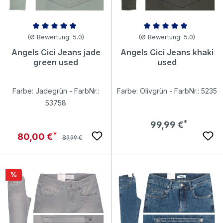
Durchschnittliche Bewertung von 5 von 5 Sternen
Durchschnittliche Bewertung v
(Ø Bewertung: 5.0)
(Ø Bewertung: 5.0)
Angels Cici Jeans jade
Angels Cici Jeans khaki
green used
used
Farbe: Jadegrün - FarbNr.:
Farbe: Olivgrün - FarbNr.: 5235
53758
Regulärer Preis:
99,99 €
Regulärer Preis:
Verkaufspreis:
80,00 €
89,99 €
Rabatt
%