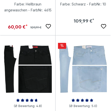
Farbe: Hellbraun
Farbe: Schwarz - FarbNr.: 10
angewaschen - FarbNr.: 4615
Regulärer Preis:
109,99 €
Regulärer Preis:
Verkaufspreis:
60,00 €
109,99 €
Rabatt
%
Durchschnittliche Bewertung von 4.81 von 5 Sternen
Durchschnittliche Bewertung v
(Ø Bewertung: 4.8)
(Ø Bewertung: 5.0)