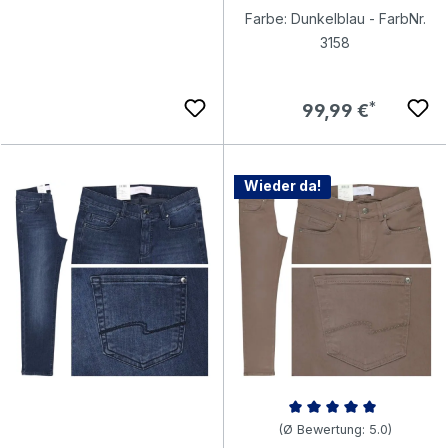
Farbe: Blau - FarbNr.: 32
Farbe: Dunkelblau - FarbNr.
3158
Regulärer Preis:
89,99 €
Regulärer Preis:
99,99 €
Wieder da!
Durchschnittliche Bewertung v
(Ø Bewertung: 5.0)