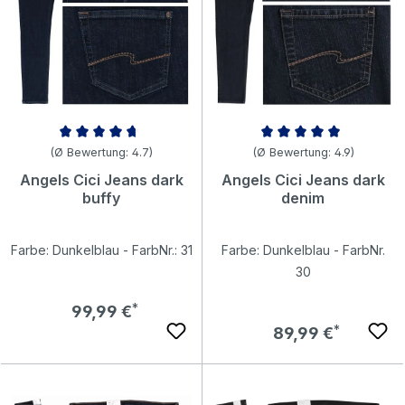
Durchschnittliche Bewertung von 4.72 von 5 Sternen
Durchschnittliche Bewertung v
(Ø Bewertung: 4.7)
(Ø Bewertung: 4.9)
Angels Cici Jeans dark
Angels Cici Jeans dark
buffy
denim
Farbe: Dunkelblau - FarbNr.: 31
Farbe: Dunkelblau - FarbNr.
30
Regulärer Preis:
99,99 €
Regulärer Preis:
89,99 €