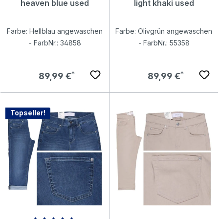
heaven blue used
light khaki used
Farbe: Hellblau angewaschen
Farbe: Olivgrün angewaschen
- FarbNr.: 34858
- FarbNr.: 55358
Regulärer Preis:
Regulärer Preis:
89,99 €
89,99 €
Topseller!