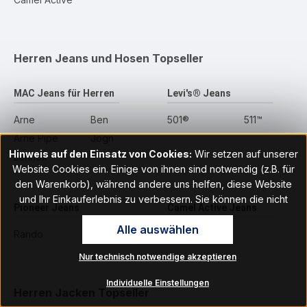
Herren Jeans und Hosen
Topseller
MAC Jeans für Herren
Levi's® Jeans
Arne
Ben
501®
511™
Arne Pipe
Jogn
Hinweis auf den Einsatz von Cookies:
Wir setzen auf unserer
Lennox
Website Cookies ein. Einige von ihnen sind notwendig (z.B. für
den Warenkorb), während andere uns helfen, diese Website
und Ihr Einkauferlebnis zu verbessern. Sie können die nicht
Pioneer Jeans
Camel Active Jeans
notwendigen Cookies mit Klick auf „OK“ akzeptieren oder per
Alle auswählen
Klick auf "Nur technisch notwendige akzeptieren" ablehnen. Den
Rando
Houston
Zugang zu den Cookie-Einstellungen finden Sie im Fußbereich
Nur technisch notwendige akzeptieren
unserer Website im Menüpunkt „Informationen“. Dort können Sie
die Einstellungen jederzeit ändern.
Individuelle Einstellungen
Herren Jacken
Topseller
Hinweis auf Verarbeitung Ihrer auf dieser Webseite erhobenen