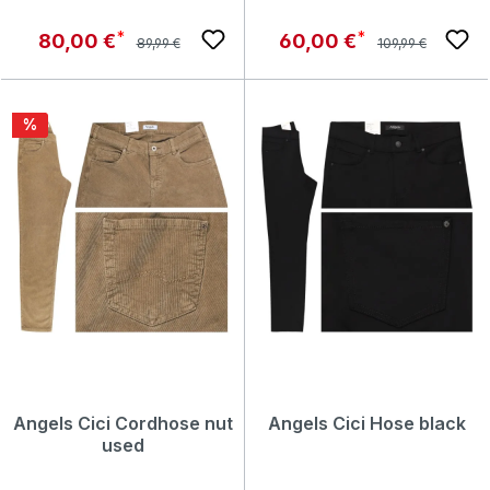
Regulärer Preis:
Regulärer Preis:
Verkaufspreis:
Verkaufspreis:
80,00 €
60,00 €
89,99 €
109,99 €
Rabatt
%
Angels Cici Cordhose nut
Angels Cici Hose black
used