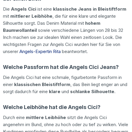
Die
Angels Cici
ist eine
klassische Jeans in Bleistiftform
mit
mittlerer Leibhöhe
, die für eine klare und elegante
Silhouette sorgt. Das Denim Material mit
hohem
Baumwollanteil
sowie verschiedene Längen von 28 bis 32
Inch machen sie zur idealen Wahl einen zeitlosen Look. Die
wichtigsten Fragen zur Angels Cici wurden hier für Sie von
unserer
Angels-Expertin Rita
beantwortet.
Welche Passform hat die Angels Cici Jeans?
Die Angels Cici hat eine schmale, figurbetonte Passform in
einer
klassischen Bleistiftform
, das Bein liegt enger an und
sorgt dadurch für eine
klare
und
schlanke Silhouette
.
Welche Leibhöhe hat die Angels Cici?
Durch eine
mittlere Leibhöhe
sitzt die Angels Cici
angenehm im Bund, ohne zu hoch oder zu tief zu wirken. Viele
Kundinnen empfinden diese Bundhöhe als besonders bequem