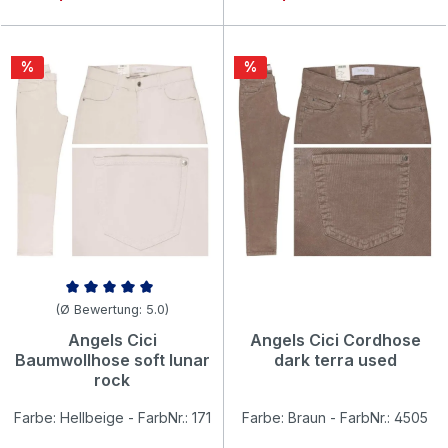
Rabatt
Rabatt
%
%
Durchschnittliche Bewertung von 5 von 5 Sternen
(Ø Bewertung: 5.0)
Angels Cici
Angels Cici Cordhose
Baumwollhose soft lunar
dark terra used
rock
Farbe: Hellbeige - FarbNr.: 171
Farbe: Braun - FarbNr.: 4505