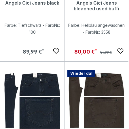
Angels Cici Jeans black
Angels Cici Jeans
bleached used buffi
Farbe: Tiefschwarz - FarbNr.:
Farbe: Hellblau angewaschen
100
- FarbNr.: 3558
Regulärer Preis:
Regulärer Preis:
Verkaufspreis:
89,99 €
80,00 €
89,99 €
Wieder da!