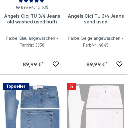
Durchschnittliche Bewertung von 5 von 5 Sternen
(Ø Bewertung: 5.0)
Angels Cici TU 3/4 Jeans
Angels Cici TU 3/4 Jeans
old washed used buffi
sand used
Farbe: Blau angewaschen -
Farbe: Beige angewaschen -
FarbNr.: 3358
FarbNr.: 4845
Regulärer Preis:
Regulärer Preis:
89,99 €
89,99 €
Rabatt
Topseller!
%