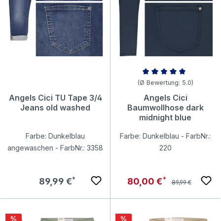
Durchschnittliche Bewertung v
(Ø Bewertung: 5.0)
Angels Cici TU Tape 3/4
Angels Cici
Jeans old washed
Baumwollhose dark
midnight blue
Farbe: Dunkelblau
Farbe: Dunkelblau - FarbNr.:
angewaschen - FarbNr.: 3358
220
Regulärer Preis:
Regulärer Preis:
Verkaufspreis:
89,99 €
80,00 €
89,99 €
Rabatt
Rabatt
%
%