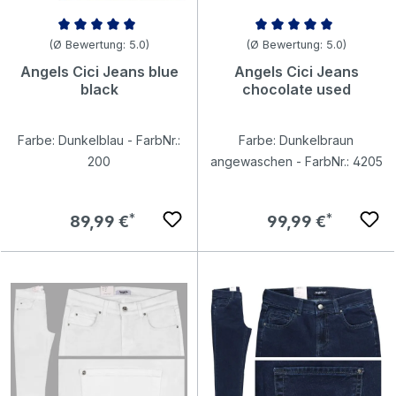
Durchschnittliche Bewertung von 4.98 von 5 Sternen
Durchschnittliche Bewertung v
(Ø Bewertung: 5.0)
(Ø Bewertung: 5.0)
Angels Cici Jeans blue
Angels Cici Jeans
black
chocolate used
Farbe: Dunkelblau - FarbNr.:
Farbe: Dunkelbraun
200
angewaschen - FarbNr.: 4205
Regulärer Preis:
Regulärer Preis:
89,99 €
99,99 €