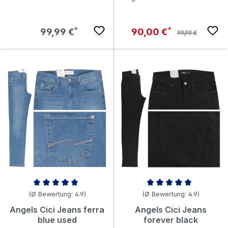
Regulärer Preis:
Regulärer Preis:
Verkaufspreis:
99,99 €
90,00 €
99,99 €
Durchschnittliche Bewertung von 4.93 von 5 Sternen
Durchschnittliche Bewertung v
(Ø Bewertung: 4.9)
(Ø Bewertung: 4.9)
Angels Cici Jeans ferra
Angels Cici Jeans
blue used
forever black