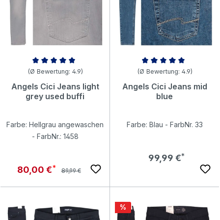
Durchschnittliche Bewertung von 4.94 von 5 Sternen
Durchschnittliche Bewertung v
(Ø Bewertung: 4.9)
(Ø Bewertung: 4.9)
Angels Cici Jeans light
Angels Cici Jeans mid
grey used buffi
blue
Farbe: Hellgrau angewaschen
Farbe: Blau - FarbNr. 33
- FarbNr.: 1458
Regulärer Preis:
99,99 €
Regulärer Preis:
Verkaufspreis:
80,00 €
89,99 €
Rabatt
%