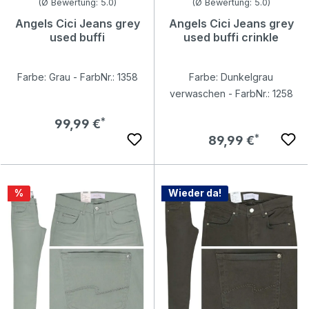
Durchschnittliche Bewertung von 5 von 5 Sternen
Durchschnittliche Bewertung v
(Ø Bewertung: 5.0)
(Ø Bewertung: 5.0)
Angels Cici Jeans grey
Angels Cici Jeans grey
used buffi
used buffi crinkle
Farbe: Grau - FarbNr.: 1358
Farbe: Dunkelgrau
verwaschen - FarbNr.: 1258
Regulärer Preis:
99,99 €
Regulärer Preis:
89,99 €
Rabatt
%
Wieder da!