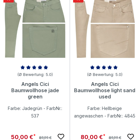
Durchschnittliche Bewertung von 5 von 5 Sternen
Durchschnittliche Bewertung v
(Ø Bewertung: 5.0)
(Ø Bewertung: 5.0)
Angels Cici
Angels Cici
Baumwollhose jade
Baumwollhose light sand
green
used
Farbe: Jadegrün - FarbNr.:
Farbe: Hellbeige
537
angewaschen - FarbNr.: 4845
Regulärer Preis:
Regulärer Preis:
Verkaufspreis:
Verkaufspreis:
50,00 €
80,00 €
89,99 €
89,99 €