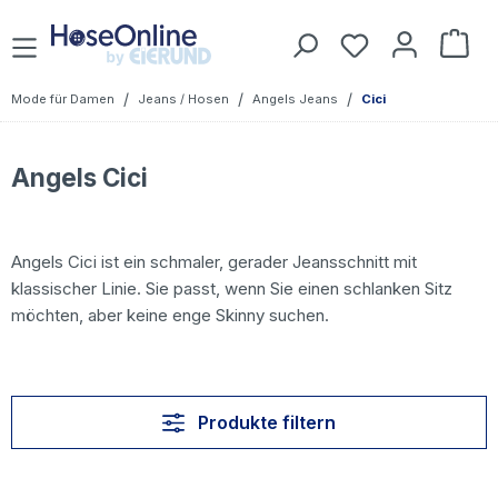
Zum Hauptinhalt springen
Du hast 0 Prod
War
/
/
/
Mode für Damen
Jeans / Hosen
Angels Jeans
Cici
Angels Cici
Angels Cici ist ein schmaler, gerader Jeansschnitt mit
klassischer Linie. Sie passt, wenn Sie einen schlanken Sitz
möchten, aber keine enge Skinny suchen.
Produkte filtern