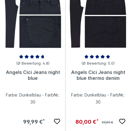
Durchschnittliche Bewertung von 4.78 von 5 Sternen
Durchschnittliche Bewertung v
(Ø Bewertung: 4.8)
(Ø Bewertung: 5.0)
Angels Cici Jeans night
Angels Cici Jeans night
blue
blue thermo denim
Farbe: Dunkelblau - FarbNr.:
Farbe: Dunkelblau - FarbNr.:
30
30
Regulärer Preis:
Regulärer Preis:
Verkaufspreis:
99,99 €
80,00 €
99,99 €