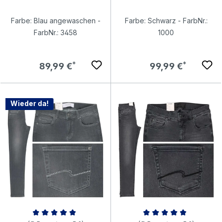
Farbe: Blau angewaschen -
Farbe: Schwarz - FarbNr.:
FarbNr.: 3458
1000
Regulärer Preis:
Regulärer Preis:
89,99 €
99,99 €
Wieder da!