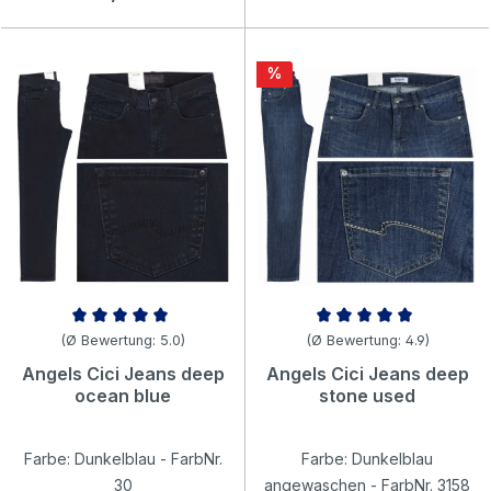
Rabatt
%
Durchschnittliche Bewertung von 5 von 5 Sternen
Durchschnittliche Bewertung v
(Ø Bewertung: 5.0)
(Ø Bewertung: 4.9)
Angels Cici Jeans deep
Angels Cici Jeans deep
ocean blue
stone used
Farbe: Dunkelblau - FarbNr.
Farbe: Dunkelblau
30
angewaschen - FarbNr. 3158