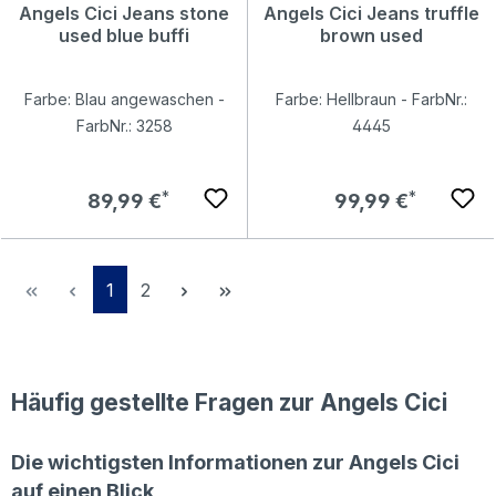
Angels Cici Jeans stone
Angels Cici Jeans truffle
used blue buffi
brown used
Farbe: Blau angewaschen -
Farbe: Hellbraun - FarbNr.:
FarbNr.: 3258
4445
Regulärer Preis:
Regulärer Preis:
89,99 €
99,99 €
Seite
Seite
1
2
Häufig gestellte Fragen zur Angels Cici
Die wichtigsten Informationen zur Angels Cici
auf einen Blick