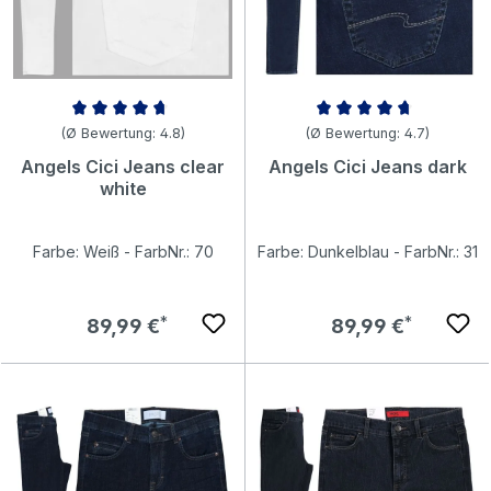
Durchschnittliche Bewertung von 4.82 von 5 Sternen
Durchschnittliche Bewertung v
(Ø Bewertung: 4.8)
(Ø Bewertung: 4.7)
Angels Cici Jeans clear
Angels Cici Jeans dark
white
Farbe: Weiß - FarbNr.: 70
Farbe: Dunkelblau - FarbNr.: 31
Regulärer Preis:
Regulärer Preis:
89,99 €
89,99 €