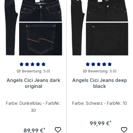
Durchschnittliche Bewertung von 5 von 5 Sternen
Durchschnittliche Bewertung v
(Ø Bewertung: 5.0)
(Ø Bewertung: 5.0)
Angels Cici Jeans dark
Angels Cici Jeans deep
original
black
Farbe: Dunkelblau - FarbNr.:
Farbe: Schwarz - FarbNr.: 10
30
Regulärer Preis:
99,99 €
Regulärer Preis:
89,99 €