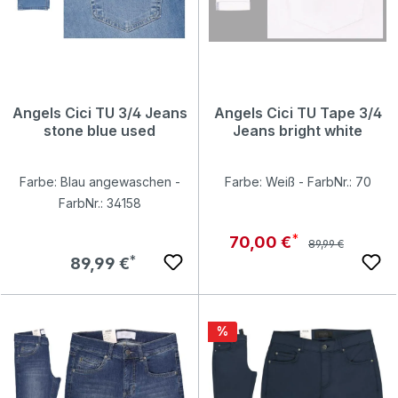
Angels Cici TU 3/4 Jeans
Angels Cici TU Tape 3/4
stone blue used
Jeans bright white
Farbe: Blau angewaschen -
Farbe: Weiß - FarbNr.: 70
FarbNr.: 34158
Regulärer Preis:
Verkaufspreis:
70,00 €
89,99 €
Regulärer Preis:
89,99 €
Rabatt
%