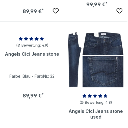
Regulärer Preis:
99,99 €
Regulärer Preis:
89,99 €
Durchschnittliche Bewertung von 4.88 von 5 Sternen
Durchschnittliche Bewertung v
(Ø Bewertung: 4.9)
(Ø Bewertung: 4.8)
Angels Cici Jeans stone
Angels Cici Jeans stone
used