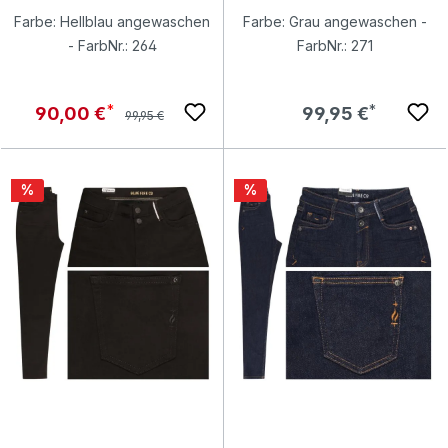
Farbe: Hellblau angewaschen
Farbe: Grau angewaschen -
- FarbNr.: 264
FarbNr.: 271
Regulärer Preis:
Verkaufspreis:
Regulärer Preis:
90,00 €
99,95 €
99,95 €
Rabatt
Rabatt
%
%