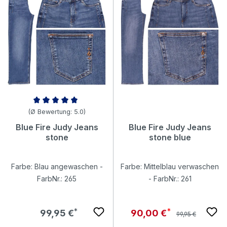
Durchschnittliche Bewertung von 5 von 5 Sternen
(Ø Bewertung: 5.0)
Blue Fire Judy Jeans
Blue Fire Judy Jeans
stone
stone blue
Farbe: Blau angewaschen -
Farbe: Mittelblau verwaschen
FarbNr.: 265
- FarbNr.: 261
Regulärer Preis:
Regulärer Preis:
Verkaufspreis:
99,95 €
90,00 €
99,95 €