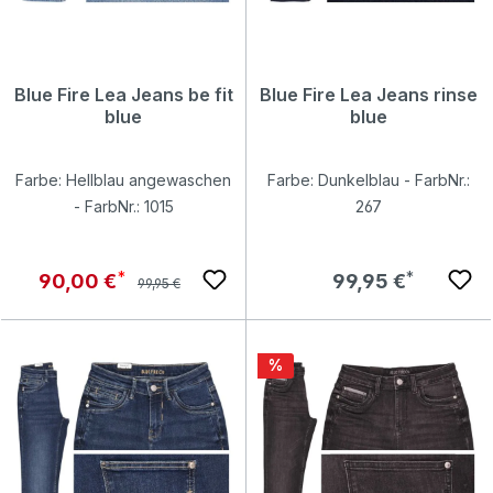
Blue Fire Lea Jeans be fit
Blue Fire Lea Jeans rinse
blue
blue
Farbe: Hellblau angewaschen
Farbe: Dunkelblau - FarbNr.:
- FarbNr.: 1015
267
Regulärer Preis:
Verkaufspreis:
Regulärer Preis:
90,00 €
99,95 €
99,95 €
Rabatt
%