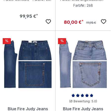
FarbNr.: 268
Regulärer Preis:
99,95 €
Regulärer Preis:
Verkaufspreis:
80,00 €
99,95 €
Rabatt
Rabatt
%
%
Durchschnittliche Bewertung v
(Ø Bewertung: 5.0)
Blue Fire Judy Jeans
Blue Fire Judy Jeans