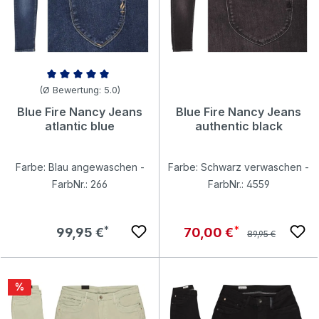
Durchschnittliche Bewertung von 5 von 5 Sternen
(Ø Bewertung: 5.0)
Blue Fire Nancy Jeans
Blue Fire Nancy Jeans
atlantic blue
authentic black
Farbe: Blau angewaschen -
Farbe: Schwarz verwaschen -
FarbNr.: 266
FarbNr.: 4559
Regulärer Preis:
Regulärer Preis:
Verkaufspreis:
99,95 €
70,00 €
89,95 €
Rabatt
%