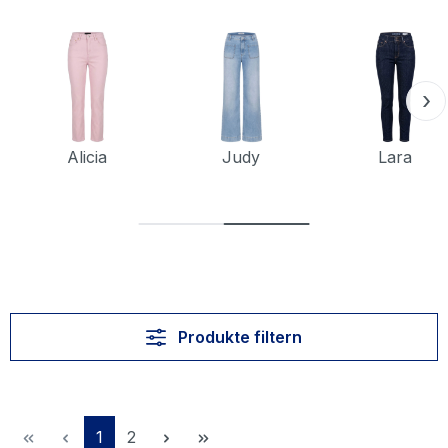
›
Alicia
Judy
Lara
Produkte filtern
Seite
Seite
1
2