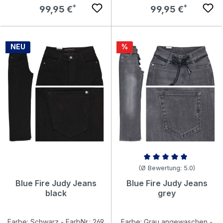
Regulärer Preis:
Regulärer Preis:
99,95 €
99,95 €
Rabatt
NEU
%
Durchschnittliche Bewertung v
(Ø Bewertung: 5.0)
Blue Fire Judy Jeans
Blue Fire Judy Jeans
black
grey
Farbe: Schwarz - FarbNr.: 269
Farbe: Grau angewaschen -