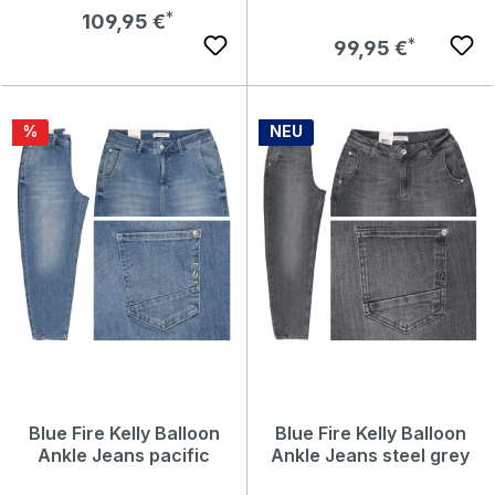
Regulärer Preis:
109,95 €
Regulärer Preis:
99,95 €
Rabatt
%
NEU
Blue Fire Kelly Balloon
Blue Fire Kelly Balloon
Ankle Jeans pacific
Ankle Jeans steel grey