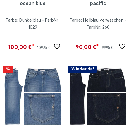
ocean blue
pacific
Farbe: Dunkelblau - FarbNr.:
Farbe: Hellblau verwaschen -
1029
FarbNr.: 260
Regulärer Preis:
Regulärer Preis:
Verkaufspreis:
Verkaufspreis:
100,00 €
90,00 €
109,95 €
99,95 €
Rabatt
%
Wieder da!