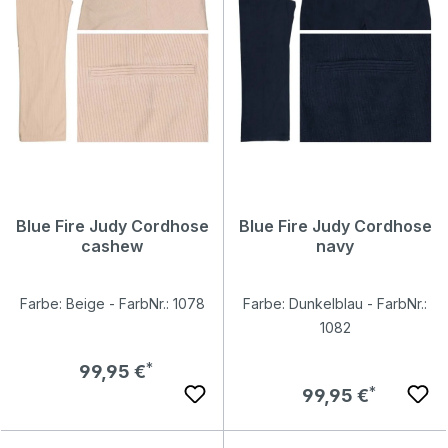
Blue Fire Judy Cordhose
Blue Fire Judy Cordhose
cashew
navy
Farbe: Beige - FarbNr.: 1078
Farbe: Dunkelblau - FarbNr.:
1082
Regulärer Preis:
99,95 €
Regulärer Preis:
99,95 €