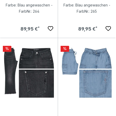
Farbe: Blau angewaschen -
Farbe: Blau angewaschen -
FarbNr.: 264
FarbNr.: 265
Regulärer Preis:
Regulärer Preis:
89,95 €
89,95 €
Rabatt
Rabatt
%
%