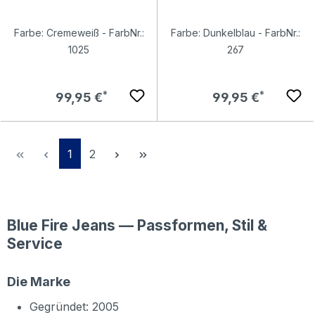
Farbe: Cremeweiß - FarbNr.:
Farbe: Dunkelblau - FarbNr.:
1025
267
Regulärer Preis:
Regulärer Preis:
99,95 €
99,95 €
Seite
Seite
1
2
Blue Fire Jeans — Passformen, Stil &
Service
Die Marke
Gegründet: 2005