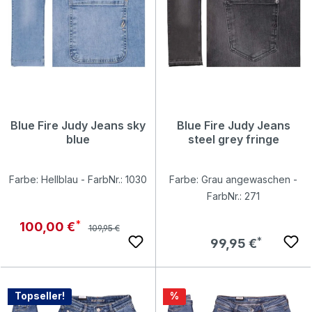
Blue Fire Judy Jeans sky
Blue Fire Judy Jeans
blue
steel grey fringe
Farbe: Hellblau - FarbNr.: 1030
Farbe: Grau angewaschen -
FarbNr.: 271
Regulärer Preis:
Verkaufspreis:
100,00 €
109,95 €
Regulärer Preis:
99,95 €
Rabatt
Topseller!
%