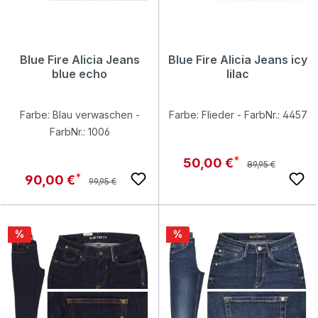
Blue Fire Alicia Jeans
Blue Fire Alicia Jeans icy
blue echo
lilac
Farbe: Blau verwaschen -
Farbe: Flieder - FarbNr.: 4457
FarbNr.: 1006
Regulärer Preis:
Verkaufspreis:
50,00 €
89,95 €
Regulärer Preis:
Verkaufspreis:
90,00 €
99,95 €
Rabatt
Rabatt
%
%