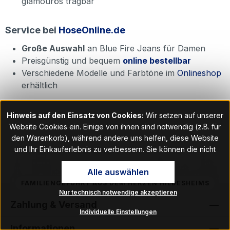
glamourös tragbar
Service bei
HoseOnline.de
Große Auswahl
an Blue Fire Jeans für Damen
Preisgünstig und bequem
online bestellbar
Verschiedene Modelle und Farbtöne im
Onlineshop
erhältlich
Hinweis auf den Einsatz von Cookies:
Wir setzen auf unserer
Website Cookies ein. Einige von ihnen sind notwendig (z.B. für
den Warenkorb), während andere uns helfen, diese Website
und Ihr Einkauferlebnis zu verbessern. Sie können die nicht
notwendigen Cookies mit Klick auf „OK“ akzeptieren oder per
Alle auswählen
Klick auf "Nur technisch notwendige akzeptieren" ablehnen. Den
Zugang zu den Cookie-Einstellungen finden Sie im Fußbereich
FAMILIENGEFÜHRT AUS DEM HERZEN HILDESHEIMS
Nur technisch notwendige akzeptieren
unserer Website im Menüpunkt „Informationen“. Dort können Sie
Zahlung & Versand
die Einstellungen jederzeit ändern.
Individuelle Einstellungen
Informationen
Hinweis auf Verarbeitung Ihrer auf dieser Webseite erhobenen