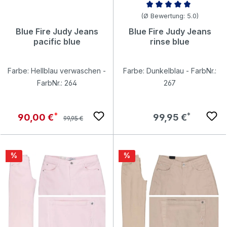
Durchschnittliche Bewertung v
(Ø Bewertung: 5.0)
Blue Fire Judy Jeans
Blue Fire Judy Jeans
pacific blue
rinse blue
Farbe: Hellblau verwaschen -
Farbe: Dunkelblau - FarbNr.:
FarbNr.: 264
267
Regulärer Preis:
Verkaufspreis:
Regulärer Preis:
90,00 €
99,95 €
99,95 €
Rabatt
Rabatt
%
%