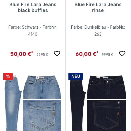
Blue Fire Lara Jeans
Blue Fire Lara Jeans
black buffies
rinse
Farbe: Schwarz - FarbNr.:
Farbe: Dunkelblau - FarbNr.:
4140
263
Regulärer Preis:
Regulärer Preis:
Verkaufspreis:
Verkaufspreis:
50,00 €
60,00 €
99,95 €
99,95 €
Rabatt
%
NEU