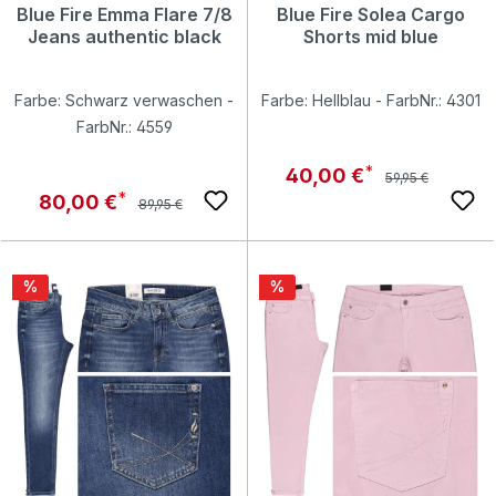
Blue Fire Emma Flare 7/8
Blue Fire Solea Cargo
Jeans authentic black
Shorts mid blue
Farbe: Schwarz verwaschen -
Farbe: Hellblau - FarbNr.: 4301
FarbNr.: 4559
Regulärer Preis:
Verkaufspreis:
40,00 €
59,95 €
Regulärer Preis:
Verkaufspreis:
80,00 €
89,95 €
Rabatt
Rabatt
%
%