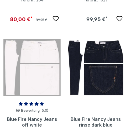
Regulärer Preis:
Verkaufspreis:
Regulärer Preis:
80,00 €
99,95 €
89,95 €
Durchschnittliche Bewertung von 5 von 5 Sternen
(Ø Bewertung: 5.0)
Blue Fire Nancy Jeans
Blue Fire Nancy Jeans
off white
rinse dark blue