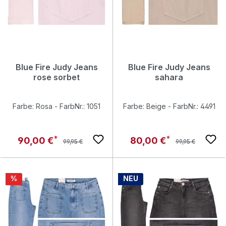
Blue Fire Judy Jeans
Blue Fire Judy Jeans
rose sorbet
sahara
Farbe: Rosa - FarbNr.: 1051
Farbe: Beige - FarbNr.: 4491
Regulärer Preis:
Regulärer Preis:
Verkaufspreis:
Verkaufspreis:
90,00 €
80,00 €
99,95 €
99,95 €
Rabatt
%
NEU