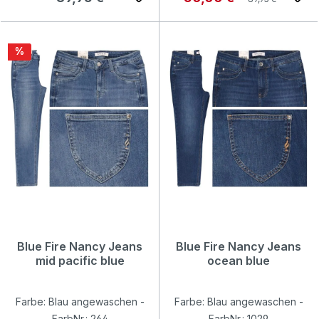
Rabatt
%
Blue Fire Nancy Jeans
Blue Fire Nancy Jeans
mid pacific blue
ocean blue
Farbe: Blau angewaschen -
Farbe: Blau angewaschen -
FarbNr.: 264
FarbNr.: 1029