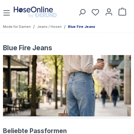
Zum Hauptinhalt springen
Du hast 0 Prod
War
/
/
Mode für Damen
Jeans / Hosen
Blue Fire Jeans
Blue Fire Jeans
Beliebte Passformen