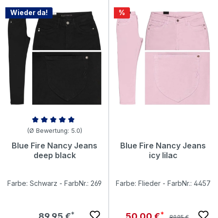
Rabatt
Wieder da!
%
Durchschnittliche Bewertung von 5 von 5 Sternen
(Ø Bewertung: 5.0)
Blue Fire Nancy Jeans
Blue Fire Nancy Jeans
deep black
icy lilac
Farbe: Schwarz - FarbNr.: 269
Farbe: Flieder - FarbNr.: 4457
Regulärer Preis:
Regulärer Preis:
Verkaufspreis:
89,95 €
50,00 €
89,95 €