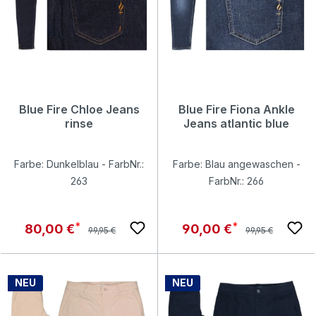
Blue Fire Chloe Jeans
Blue Fire Fiona Ankle
rinse
Jeans atlantic blue
Farbe: Dunkelblau - FarbNr.:
Farbe: Blau angewaschen -
263
FarbNr.: 266
Regulärer Preis:
Regulärer Preis:
Verkaufspreis:
Verkaufspreis:
80,00 €
90,00 €
99,95 €
99,95 €
NEU
NEU