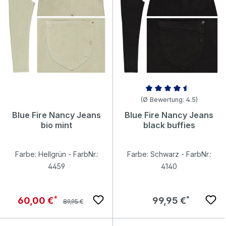
Durchschnittliche Bewertung v
(Ø Bewertung: 4.5)
Blue Fire Nancy Jeans
Blue Fire Nancy Jeans
bio mint
black buffies
Farbe: Hellgrün - FarbNr.:
Farbe: Schwarz - FarbNr.:
4459
4140
Regulärer Preis:
Verkaufspreis:
Regulärer Preis:
60,00 €
99,95 €
89,95 €