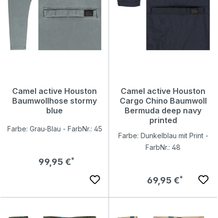
Camel active Houston
Camel active Houston
Baumwollhose stormy
Cargo Chino Baumwoll
blue
Bermuda deep navy
printed
Farbe: Grau-Blau - FarbNr.: 45
Farbe: Dunkelblau mit Print -
FarbNr.: 48
Regulärer Preis:
99,95 €
Regulärer Preis:
69,95 €