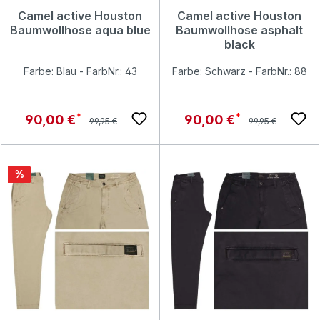
Camel active Houston
Camel active Houston
Baumwollhose aqua blue
Baumwollhose asphalt
black
Farbe: Blau - FarbNr.: 43
Farbe: Schwarz - FarbNr.: 88
Regulärer Preis:
Regulärer Preis:
Verkaufspreis:
Verkaufspreis:
90,00 €
90,00 €
99,95 €
99,95 €
Rabatt
%