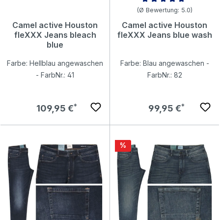
Durchschnittliche Bewertung v
(Ø Bewertung: 5.0)
Camel active Houston
Camel active Houston
fleXXX Jeans bleach
fleXXX Jeans blue wash
blue
Farbe: Hellblau angewaschen
Farbe: Blau angewaschen -
- FarbNr.: 41
FarbNr.: 82
Regulärer Preis:
Regulärer Preis:
109,95 €
99,95 €
Rabatt
%