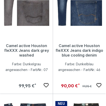
Camel active Houston
Camel active Houston
fleXXX Jeans dark grey
fleXXX Jeans dark indigo
washed
blue cooling denim
Farbe: Dunkelgrau
Farbe: Dunkelblau
angewaschen - FarbNr.: 07
angewaschen - FarbNr.: 46
Regulärer Preis:
Regulärer Preis:
Verkaufspreis:
99,95 €
90,00 €
99,95 €
NEU