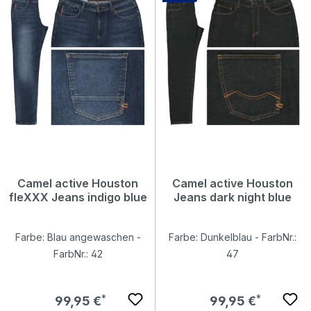
Camel active Houston
Camel active Houston
fleXXX Jeans indigo blue
Jeans dark night blue
Farbe: Blau angewaschen -
Farbe: Dunkelblau - FarbNr.:
FarbNr.: 42
47
Regulärer Preis:
Regulärer Preis:
99,95 €
99,95 €