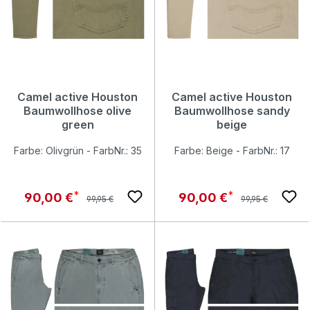
Camel active Houston
Camel active Houston
Baumwollhose olive
Baumwollhose sandy
green
beige
Farbe: Olivgrün - FarbNr.: 35
Farbe: Beige - FarbNr.: 17
Regulärer Preis:
Regulärer Preis:
Verkaufspreis:
Verkaufspreis:
90,00 €
90,00 €
99,95 €
99,95 €