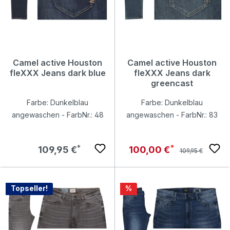
Camel active Houston
Camel active Houston
fleXXX Jeans dark blue
fleXXX Jeans dark
greencast
Farbe: Dunkelblau
Farbe: Dunkelblau
angewaschen - FarbNr.: 48
angewaschen - FarbNr.: 83
Regulärer Preis:
Regulärer Preis:
Verkaufspreis:
109,95 €
100,00 €
109,95 €
Rabatt
Topseller!
%