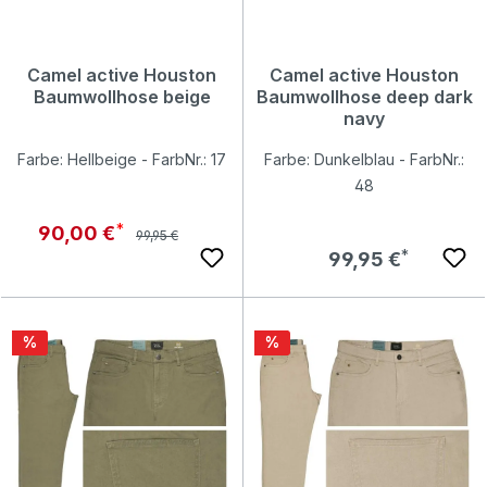
Camel active Houston
Camel active Houston
Baumwollhose beige
Baumwollhose deep dark
navy
Farbe: Hellbeige - FarbNr.: 17
Farbe: Dunkelblau - FarbNr.:
48
Regulärer Preis:
Verkaufspreis:
90,00 €
99,95 €
Regulärer Preis:
99,95 €
Rabatt
Rabatt
%
%