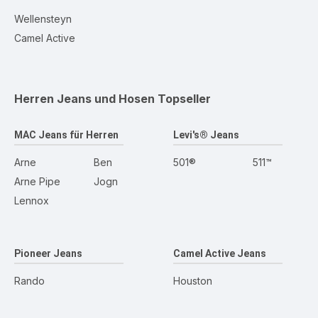
Wellensteyn
Camel Active
Herren Jeans und Hosen
Topseller
MAC Jeans für Herren
Levi's® Jeans
Arne
Ben
501®
511™
Arne Pipe
Jogn
Lennox
Pioneer Jeans
Camel Active Jeans
Rando
Houston