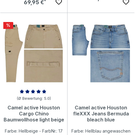
Regulärer Preis:
69,95 €
Rabatt
%
Durchschnittliche Bewertung von 5 von 5 Sternen
(Ø Bewertung: 5.0)
Camel active Houston
Camel active Houston
Cargo Chino
fleXXX Jeans Bermuda
Baumwollhose light beige
bleach blue
Farbe: Hellbeige - FarbNr.: 17
Farbe: Hellblau angewaschen