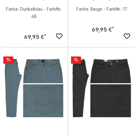
Farbe: Dunkelblau - FarbNr.:
Farbe: Beige - FarbNr.: 17
48
Regulärer Preis:
69,95 €
Regulärer Preis:
69,95 €
Rabatt
Rabatt
%
%