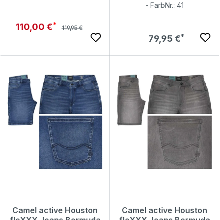
- FarbNr.: 41
Regulärer Preis:
Verkaufspreis:
110,00 €
119,95 €
Regulärer Preis:
79,95 €
Camel active Houston
Camel active Houston
fleXXX Jeans Bermuda
fleXXX Jeans Bermuda