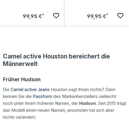
Regulärer Preis:
Regulärer Preis:
99,95 €
99,95 €
Camel active Houston bereichert die
Männerwelt
Früher Hudson
Die
Camel active Jeans
Houston sagt Ihnen nichts? Dann
kennen Sie die
Passform
des Markenherstellers vielleicht
noch unter ihrem früheren Namen, der
Hudson
. Seit 2015 trägt
das Modell einen neuen Namen, ansonsten hat sich aber
nichts verändert.