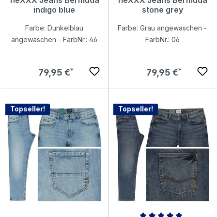
indigo blue
stone grey
Farbe: Dunkelblau
Farbe: Grau angewaschen -
angewaschen - FarbNr.: 46
FarbNr.: 06
Regulärer Preis:
Regulärer Preis:
79,95 €
79,95 €
Topseller!
Topseller!