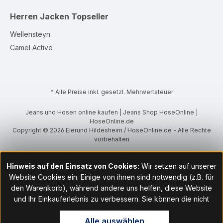
Herren Jacken
Topseller
Wellensteyn
Camel Active
* Alle Preise inkl. gesetzl. Mehrwertsteuer
Jeans und Hosen online kaufen | Jeans Shop HoseOnline |
HoseOnline.de
Copyright © 2026 Eierund Hildesheim / HoseOnline.de - Alle Rechte
vorbehalten
Hinweis auf den Einsatz von Cookies:
Wir setzen auf unserer
Website Cookies ein. Einige von ihnen sind notwendig (z.B. für
den Warenkorb), während andere uns helfen, diese Website
und Ihr Einkauferlebnis zu verbessern. Sie können die nicht
notwendigen Cookies mit Klick auf „OK“ akzeptieren oder per
Alle auswählen
Klick auf "Nur technisch notwendige akzeptieren" ablehnen. Den