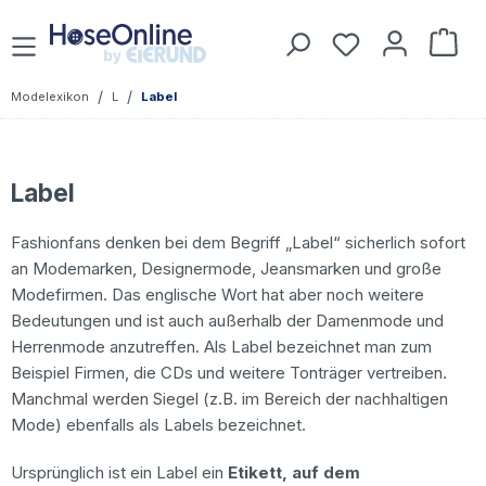
Zum Hauptinhalt springen
Du hast 0 Prod
War
/
/
Modelexikon
L
Label
Label
Fashionfans denken bei dem Begriff „Label“ sicherlich sofort
an Modemarken, Designermode, Jeansmarken und große
Modefirmen. Das englische Wort hat aber noch weitere
Bedeutungen und ist auch außerhalb der Damenmode und
Herrenmode anzutreffen. Als Label bezeichnet man zum
Beispiel Firmen, die CDs und weitere Tonträger vertreiben.
Manchmal werden Siegel (z.B. im Bereich der nachhaltigen
Mode) ebenfalls als Labels bezeichnet.
Ursprünglich ist ein Label ein
Etikett, auf dem