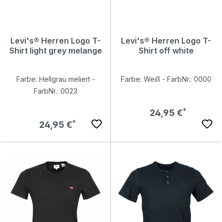
Levi's® Herren Logo T-
Levi's® Herren Logo T-
Shirt light grey melange
Shirt off white
Farbe: Hellgrau meliert -
Farbe: Weiß - FarbNr.: 0000
FarbNr.: 0023
Regulärer Preis:
24,95 €
Regulärer Preis:
24,95 €