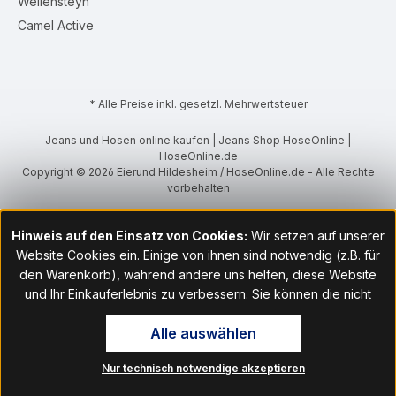
Wellensteyn
Camel Active
* Alle Preise inkl. gesetzl. Mehrwertsteuer
Jeans und Hosen online kaufen | Jeans Shop HoseOnline |
HoseOnline.de
Copyright © 2026 Eierund Hildesheim / HoseOnline.de - Alle Rechte
vorbehalten
Hinweis auf den Einsatz von Cookies:
Wir setzen auf unserer
Website Cookies ein. Einige von ihnen sind notwendig (z.B. für
den Warenkorb), während andere uns helfen, diese Website
und Ihr Einkauferlebnis zu verbessern. Sie können die nicht
notwendigen Cookies mit Klick auf „OK“ akzeptieren oder per
Alle auswählen
Klick auf "Nur technisch notwendige akzeptieren" ablehnen. Den
Zugang zu den Cookie-Einstellungen finden Sie im Fußbereich
Nur technisch notwendige akzeptieren
unserer Website im Menüpunkt „Informationen“. Dort können Sie
die Einstellungen jederzeit ändern.