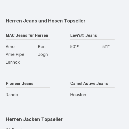
Herren Jeans und Hosen
Topseller
MAC Jeans für Herren
Levi's® Jeans
Arne
Ben
501®
511™
Arne Pipe
Jogn
Lennox
Pioneer Jeans
Camel Active Jeans
Rando
Houston
Herren Jacken
Topseller