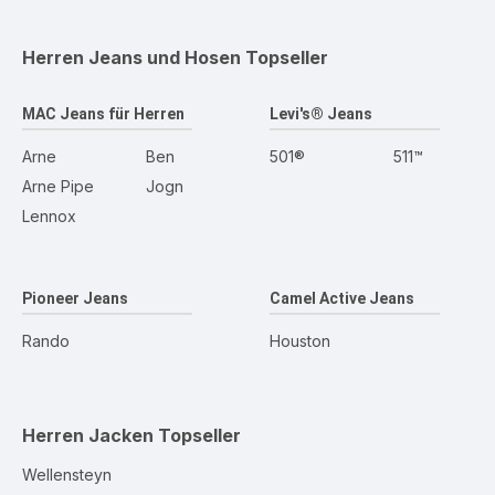
Herren Jeans und Hosen
Topseller
MAC Jeans für Herren
Levi's® Jeans
Arne
Ben
501®
511™
Arne Pipe
Jogn
Lennox
Pioneer Jeans
Camel Active Jeans
Rando
Houston
Herren Jacken
Topseller
Wellensteyn