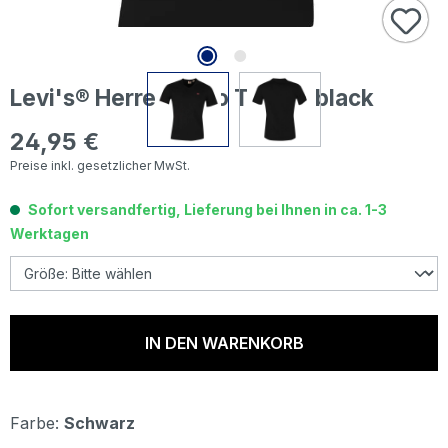
Levi's® Herren Logo T-Shirt black
24,95 €
Regulärer Preis:
Preise inkl. gesetzlicher MwSt.
Sofort versandfertig, Lieferung bei Ihnen in ca. 1-3
Werktagen
IN DEN WARENKORB
Farbe:
Schwarz