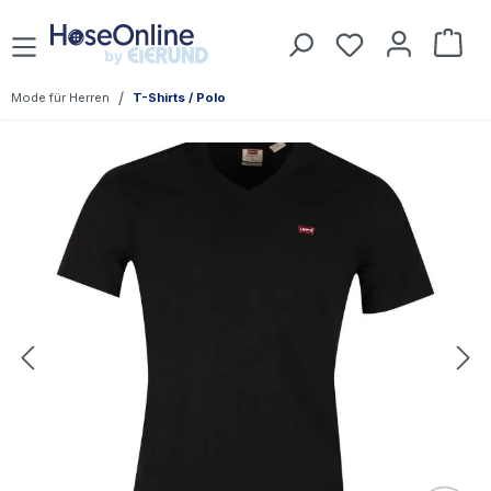
Zum Hauptinhalt springen
Du hast 0 Prod
War
/
Mode für Herren
T-Shirts / Polo
Bildergalerie überspringen