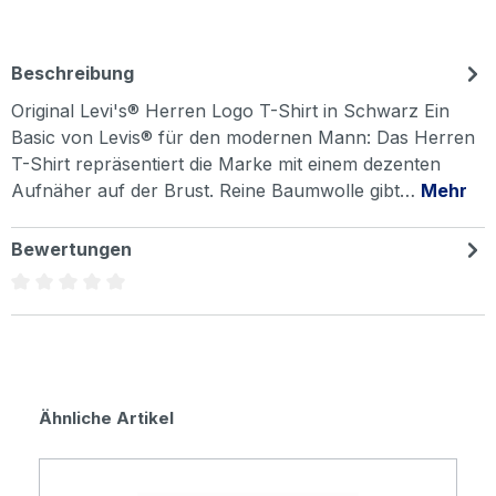
Beschreibung
Original Levi's® Herren Logo T-Shirt in Schwarz Ein
Basic von Levis® für den modernen Mann: Das Herren
T-Shirt repräsentiert die Marke mit einem dezenten
Aufnäher auf der Brust. Reine Baumwolle gibt…
Mehr
Bewertungen
Durchschnittliche Bewertung von 0 von 5 Sternen
Produktgalerie überspringen
Ähnliche Artikel