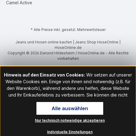
Camel Active
* Alle Preise inkl. gesetzl. Mehrwertsteuer
Jeans und Hosen online kaufen | Jeans Shop HoseOnline |
HoseOnline.de
Copyright © 2026 Eierund Hildesheim / HoseOnline.de - Alle Rechte
vorbehalten
Hinweis auf den Einsatz von Cookies:
Wir setzen auf unserer
Website Cookies ein. Einige von ihnen sind notwendig (z.B. für
den Warenkorb), während andere uns helfen, diese Website
und Ihr Einkauferlebnis zu verbessern. Sie können die nicht
notwendigen Cookies mit Klick auf „OK“ akzeptieren oder per
Alle auswählen
Klick auf "Nur technisch notwendige akzeptieren" ablehnen. Den
Zugang zu den Cookie-Einstellungen finden Sie im Fußbereich
Nur technisch notwendige akzeptieren
unserer Website im Menüpunkt „Informationen“. Dort können Sie
die Einstellungen jederzeit ändern.
Individuelle Einstellungen