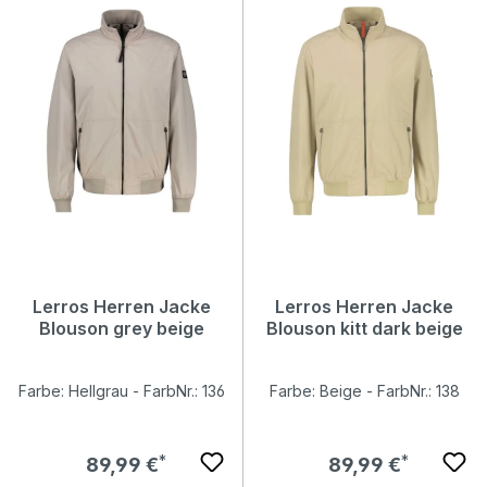
Lerros Herren Jacke
Lerros Herren Jacke
Blouson grey beige
Blouson kitt dark beige
Farbe: Hellgrau - FarbNr.: 136
Farbe: Beige - FarbNr.: 138
Regulärer Preis:
Regulärer Preis:
89,99 €
89,99 €