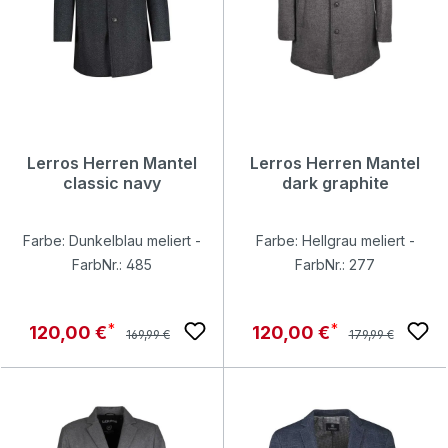
Lerros Herren Mantel
Lerros Herren Mantel
classic navy
dark graphite
Farbe: Dunkelblau meliert -
Farbe: Hellgrau meliert -
FarbNr.: 485
FarbNr.: 277
Regulärer Preis:
Regulärer Preis:
Verkaufspreis:
Verkaufspreis:
120,00 €
120,00 €
169,99 €
179,99 €