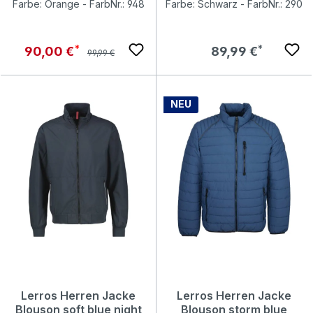
Farbe: Orange - FarbNr.: 948
Farbe: Schwarz - FarbNr.: 290
Regulärer Preis:
Verkaufspreis:
Regulärer Preis:
90,00 €
89,99 €
99,99 €
NEU
Lerros Herren Jacke
Lerros Herren Jacke
Blouson soft blue night
Blouson storm blue