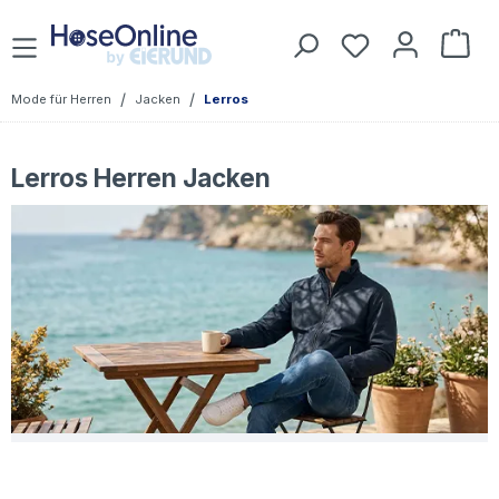
Zum Hauptinhalt springen
Du hast 0 Prod
War
/
/
Mode für Herren
Jacken
Lerros
Lerros Herren Jacken