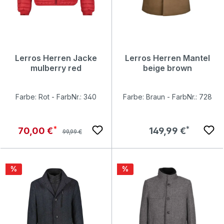
Lerros Herren Jacke
Lerros Herren Mantel
mulberry red
beige brown
Farbe: Rot - FarbNr.: 340
Farbe: Braun - FarbNr.: 728
Regulärer Preis:
Verkaufspreis:
Regulärer Preis:
70,00 €
149,99 €
99,99 €
Rabatt
Rabatt
%
%