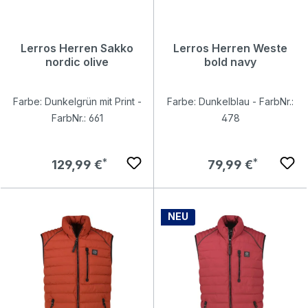
Lerros Herren Sakko
Lerros Herren Weste
nordic olive
bold navy
Farbe: Dunkelgrün mit Print -
Farbe: Dunkelblau - FarbNr.:
FarbNr.: 661
478
Regulärer Preis:
Regulärer Preis:
129,99 €
79,99 €
NEU