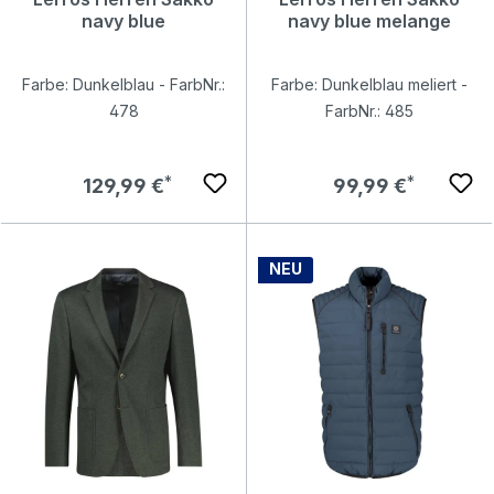
navy blue
navy blue melange
Farbe: Dunkelblau - FarbNr.:
Farbe: Dunkelblau meliert -
478
FarbNr.: 485
Regulärer Preis:
Regulärer Preis:
129,99 €
99,99 €
NEU