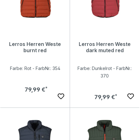
Lerros Herren Weste
Lerros Herren Weste
burnt red
dark muted red
Farbe: Rot - FarbNr.: 354
Farbe: Dunkelrot - FarbNr.:
370
Regulärer Preis:
79,99 €
Regulärer Preis:
79,99 €