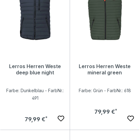
Lerros Herren Weste
Lerros Herren Weste
deep blue night
mineral green
Farbe: Dunkelblau - FarbNr.:
Farbe: Grün - FarbNr.: 618
491
Regulärer Preis:
79,99 €
Regulärer Preis:
79,99 €