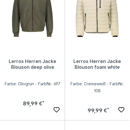
Lerros Herren Jacke
Lerros Herren Jacke
Blouson deep olive
Blouson foam white
Farbe: Olivgrün - FarbNr.: 697
Farbe: Cremeweiß - FarbNr.:
108
Regulärer Preis:
89,99 €
Regulärer Preis:
99,99 €