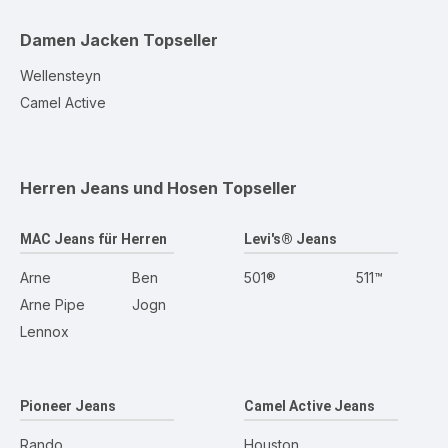
Damen Jacken
Topseller
Wellensteyn
Camel Active
Herren Jeans und Hosen
Topseller
MAC Jeans für Herren
Levi's® Jeans
Arne
Ben
501®
511™
Arne Pipe
Jogn
Lennox
Pioneer Jeans
Camel Active Jeans
Rando
Houston