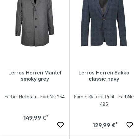
Lerros Herren Mantel
Lerros Herren Sakko
smoky grey
classic navy
Farbe: Hellgrau - FarbNr.: 254
Farbe: Blau mit Print - FarbNr.:
485
Regulärer Preis:
149,99 €
Regulärer Preis:
129,99 €