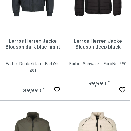
Lerros Herren Jacke
Lerros Herren Jacke
Blouson dark blue night
Blouson deep black
Farbe: Dunkelblau - FarbNr.:
Farbe: Schwarz - FarbNr.: 290
491
Regulärer Preis:
99,99 €
Regulärer Preis:
89,99 €