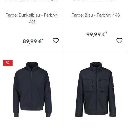
Farbe: Dunkelblau - FarbNr.:
Farbe: Blau - FarbNr.: 448
491
Regulärer Preis:
99,99 €
Regulärer Preis:
89,99 €
Rabatt
%