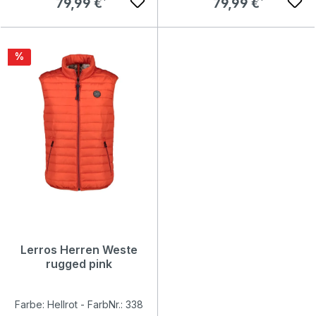
Regulärer Preis:
Regulärer Preis:
79,99 €
79,99 €
Rabatt
%
Lerros Herren Weste
rugged pink
Farbe: Hellrot - FarbNr.: 338