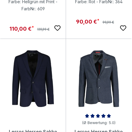
Farbe: Hellgrün mit Print -
Farbe: Rot - FarbNr.: 364
FarbNr.: 609
Regulärer Preis:
Verkaufspreis:
90,00 €
99,99 €
Regulärer Preis:
Verkaufspreis:
110,00 €
119,99 €
Durchschnittliche Bewertung v
(Ø Bewertung: 5.0)
Lerros Herren Sakko
Lerros Herren Sakko