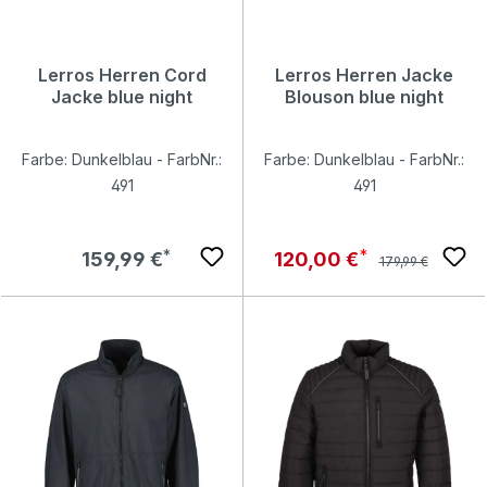
Lerros Herren Cord
Lerros Herren Jacke
Jacke blue night
Blouson blue night
Farbe: Dunkelblau - FarbNr.:
Farbe: Dunkelblau - FarbNr.:
491
491
Regulärer Preis:
Regulärer Preis:
Verkaufspreis:
159,99 €
120,00 €
179,99 €