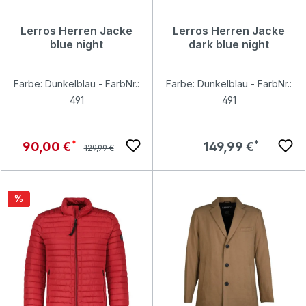
Lerros Herren Jacke
Lerros Herren Jacke
blue night
dark blue night
Farbe: Dunkelblau - FarbNr.:
Farbe: Dunkelblau - FarbNr.:
491
491
Regulärer Preis:
Verkaufspreis:
Regulärer Preis:
90,00 €
149,99 €
129,99 €
Rabatt
%