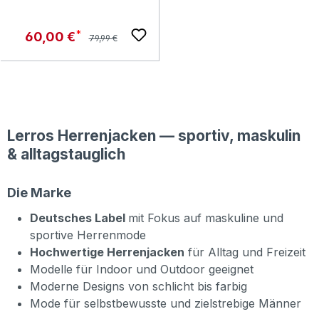
Regulärer Preis:
Verkaufspreis:
60,00 €
79,99 €
Lerros Herrenjacken — sportiv, maskulin
& alltagstauglich
Die Marke
Deutsches Label
mit Fokus auf maskuline und
sportive Herrenmode
Hochwertige Herrenjacken
für Alltag und Freizeit
Modelle für Indoor und Outdoor geeignet
Moderne Designs von schlicht bis farbig
Mode für selbstbewusste und zielstrebige Männer