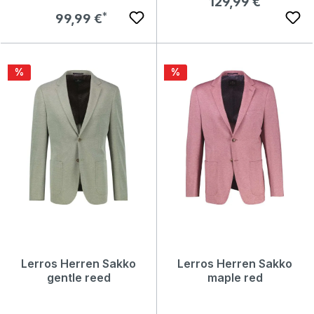
Regulärer Preis:
129,99 €
Regulärer Preis:
99,99 €
Rabatt
Rabatt
%
%
Lerros Herren Sakko
Lerros Herren Sakko
gentle reed
maple red