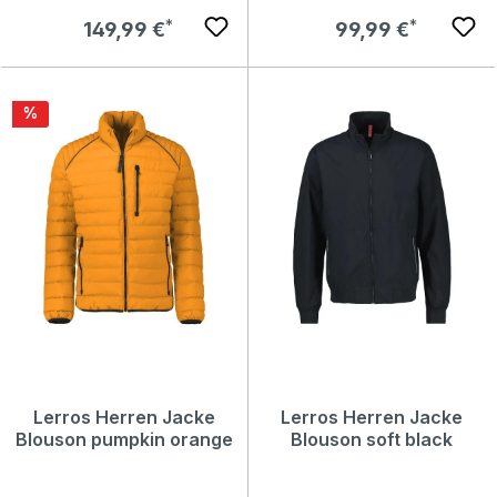
Regulärer Preis:
Regulärer Preis:
149,99 €
99,99 €
Rabatt
%
Lerros Herren Jacke
Lerros Herren Jacke
Blouson pumpkin orange
Blouson soft black