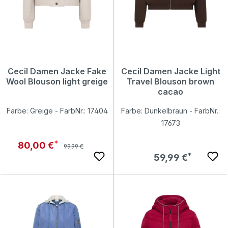
Cecil Damen Jacke Fake
Cecil Damen Jacke Light
Wool Blouson light greige
Travel Blouson brown
cacao
Farbe: Greige - FarbNr.: 17404
Farbe: Dunkelbraun - FarbNr.:
17673
Regulärer Preis:
Verkaufspreis:
80,00 €
99,99 €
Regulärer Preis:
59,99 €