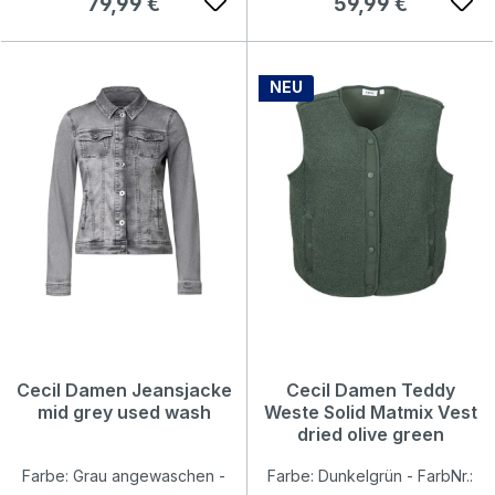
Regulärer Preis:
Regulärer Preis:
79,99 €
59,99 €
NEU
Cecil Damen Jeansjacke
Cecil Damen Teddy
mid grey used wash
Weste Solid Matmix Vest
dried olive green
Farbe: Grau angewaschen -
Farbe: Dunkelgrün - FarbNr.: