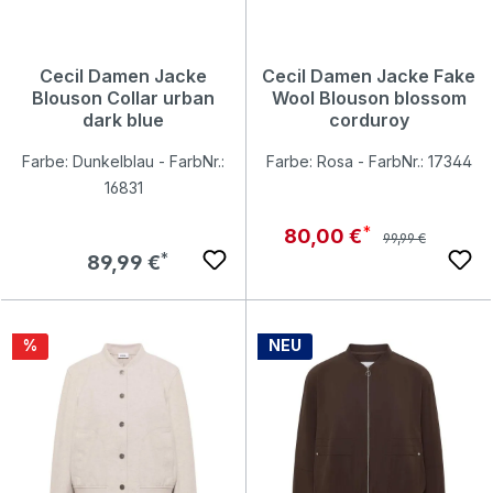
Cecil Damen Jacke
Cecil Damen Jacke Fake
Blouson Collar urban
Wool Blouson blossom
dark blue
corduroy
Farbe: Dunkelblau - FarbNr.:
Farbe: Rosa - FarbNr.: 17344
16831
Regulärer Preis:
Verkaufspreis:
80,00 €
99,99 €
Regulärer Preis:
89,99 €
Rabatt
%
NEU