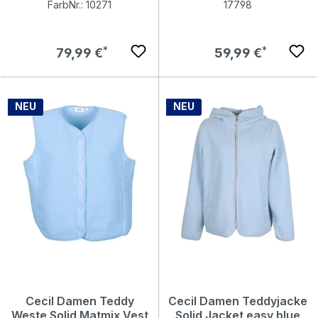
FarbNr.: 10271
17798
Regulärer Preis:
Regulärer Preis:
79,99 €
59,99 €
NEU
NEU
Cecil Damen Teddy
Cecil Damen Teddyjacke
Weste Solid Matmix Vest
Solid Jacket easy blue