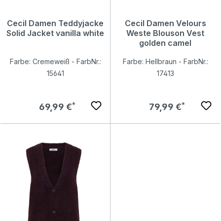
Cecil Damen Teddyjacke
Cecil Damen Velours
Solid Jacket vanilla white
Weste Blouson Vest
golden camel
Farbe: Cremeweiß - FarbNr.:
Farbe: Hellbraun - FarbNr.:
15641
17413
Regulärer Preis:
Regulärer Preis:
69,99 €
79,99 €