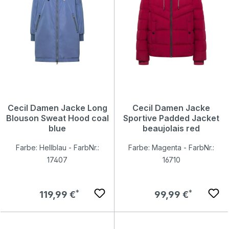
Cecil Damen Jacke Long
Cecil Damen Jacke
Blouson Sweat Hood coal
Sportive Padded Jacket
blue
beaujolais red
Farbe: Hellblau - FarbNr.:
Farbe: Magenta - FarbNr.:
17407
16710
Regulärer Preis:
Regulärer Preis:
119,99 €
99,99 €