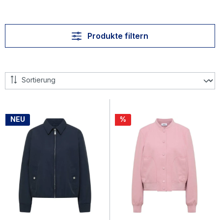
Produkte filtern
Rabatt
NEU
%