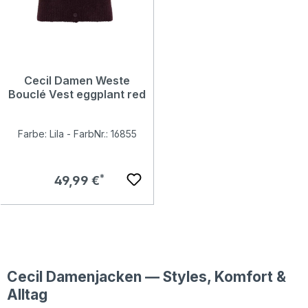
Cecil Damen Weste
Bouclé Vest eggplant red
Farbe: Lila - FarbNr.: 16855
Regulärer Preis:
49,99 €
Cecil Damenjacken — Styles, Komfort &
Alltag