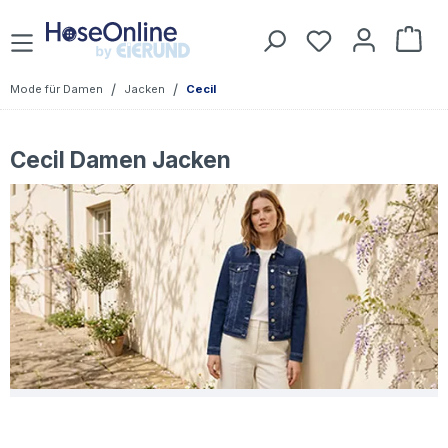
Zum Hauptinhalt springen
Du hast 0 Prod
War
/
/
Mode für Damen
Jacken
Cecil
Cecil Damen Jacken