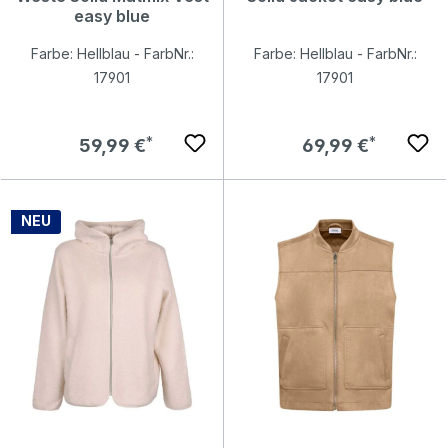
easy blue
Farbe: Hellblau - FarbNr.:
Farbe: Hellblau - FarbNr.:
17901
17901
Regulärer Preis:
Regulärer Preis:
59,99 €
69,99 €
NEU