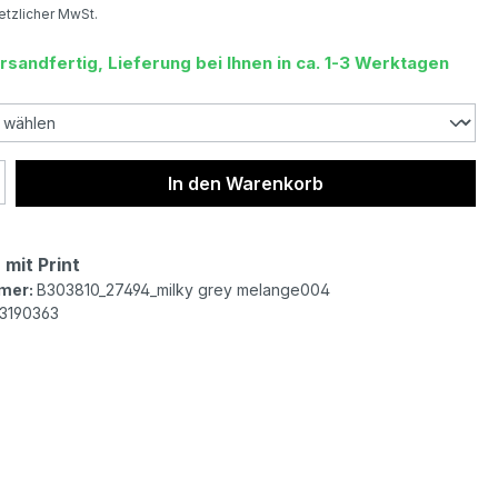
setzlicher MwSt.
rsandfertig, Lieferung bei Ihnen in ca. 1-3 Werktagen
 Anzahl: Gib den gewünschten Wert ein 
In den Warenkorb
 mit Print
mer:
B303810_27494_milky grey melange004
3190363