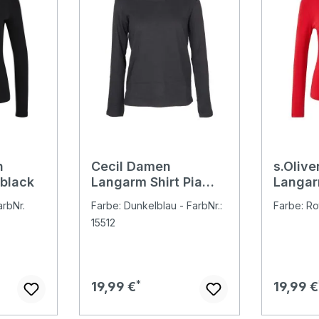
n
Cecil Damen
s.Oliv
 black
Langarm Shirt Pia
Langar
universal blue
arbNr.
Farbe: Dunkelblau - FarbNr.:
Farbe: Ro
15512
Regulärer Preis:
Regulär
19,99 €
19,99 €