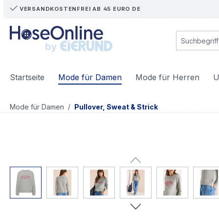
VERSANDKOSTENFREI AB 45 EURO DE
m Hauptinhalt springen
Zur Suche springen
Zur Hauptnavigation springen
Startseite
Mode für Damen
Mode für Herren
U
/
Mode für Damen
Pullover, Sweat & Strick
Bildergalerie überspringen