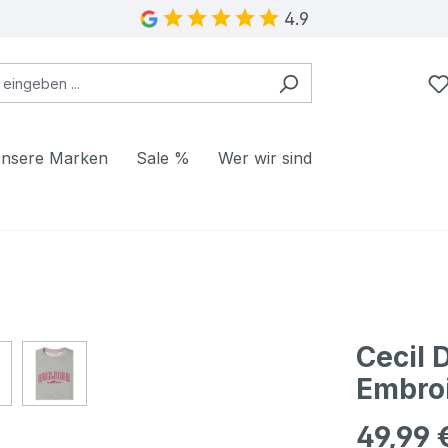
4.9
nsere Marken
Sale %
Wer wir sind
Cecil 
Embroi
49,99 
Regulärer Pr