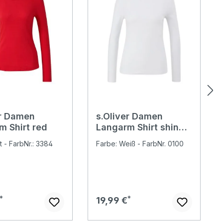
er Damen
s.Oliver Damen
m Shirt red
Langarm Shirt shiny
white
t - FarbNr.: 3384
Farbe: Weiß - FarbNr. 0100
er Preis:
Regulärer Preis:
19,99 €