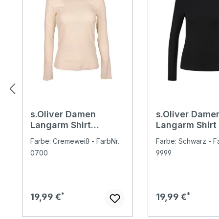
s.Oliver Damen
s.Oliver Dame
Langarm Shirt
Langarm Shirt
almond white
Farbe: Cremeweiß - FarbNr.
Farbe: Schwarz - F
0700
9999
Regulärer Preis:
Regulärer Preis:
19,99 €
19,99 €