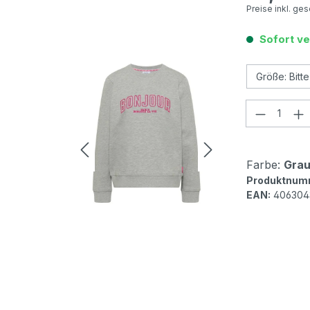
Preise inkl. ge
Sofort ve
Produkt
Farbe:
Grau
Produktnum
EAN:
406304