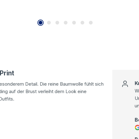
Print
K
esonderem Detail. Die reine Baumwolle fühlt sich
Wi
ing auf der Brust verleiht dem Look eine
U
utfits.
u
B