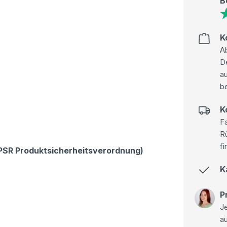
B
K
Ab
D
au
be
K
Fa
R
fi
GPSR Produktsicherheitsverordnung)
K
P
Je
a