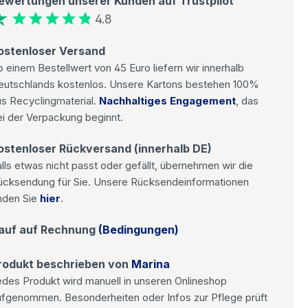
ewertungen unserer Kunden auf Trustpilot
4.8
ostenloser Versand
 einem Bestellwert von 45 Euro liefern wir innerhalb
eutschlands kostenlos. Unsere Kartons bestehen 100%
s Recyclingmaterial.
Nachhaltiges Engagement
, das
i der Verpackung beginnt.
ostenloser Rückversand (innerhalb DE)
lls etwas nicht passt oder gefällt, übernehmen wir die
ücksendung für Sie. Unsere Rücksendeinformationen
nden Sie
hier
.
auf auf Rechnung
(Bedingungen)
rodukt beschrieben von
Marina
des Produkt wird manuell in unseren Onlineshop
ufgenommen. Besonderheiten oder Infos zur Pflege prüft