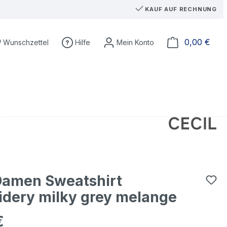
KAUF AUF RECHNUNG
Du hast 0 Produkte auf dem Merkzettel
Ware
0,00 €
Wunschzettel
Hilfe
Damen Sweatshirt
dery milky grey melange
€
eis: