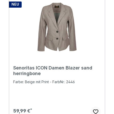
NEU
Senoritas ICON Damen Blazer sand
herringbone
Farbe: Beige mit Print - FarbNr.: 2446
Regulärer Preis:
59,99 €