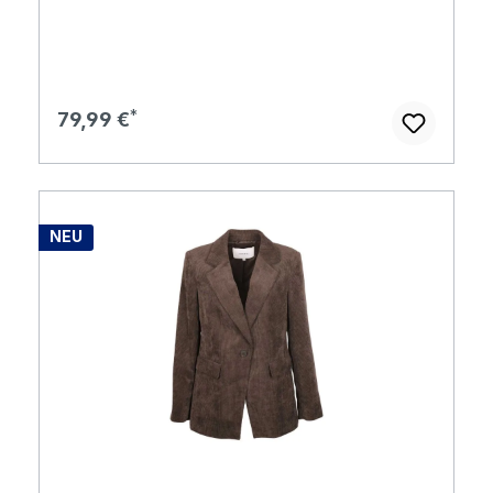
Regulärer Preis:
79,99 €
NEU