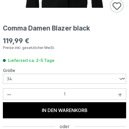
Comma Damen Blazer black
119,99 €
Regulärer Preis:
Preise inkl. gesetzlicher MwSt.
Lieferzeit ca. 2-5 Tage
auswählen
Größe
Produkt Anzahl: Gib den gewünschten Wer
IN DEN WARENKORB
oder