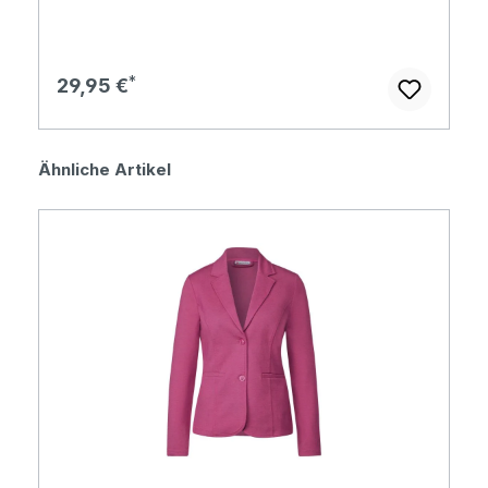
Regulärer Preis:
29,95 €
Produktgalerie überspringen
Ähnliche Artikel