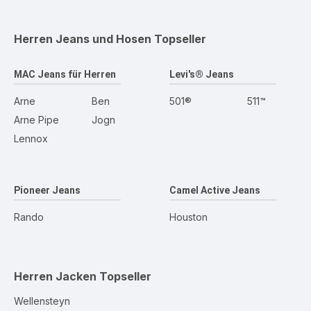
Herren Jeans und Hosen
Topseller
MAC Jeans für Herren
Levi's® Jeans
Arne
Ben
501®
511™
Arne Pipe
Jogn
Lennox
Pioneer Jeans
Camel Active Jeans
Rando
Houston
Herren Jacken
Topseller
Wellensteyn