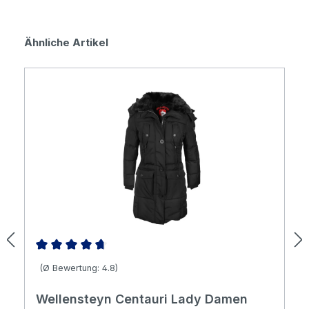
Produktgalerie überspringen
Ähnliche Artikel
Durchschnittliche Bewertung von 4.79 von 5 Sternen
(Ø Bewertung: 4.8)
Wellensteyn Centauri Lady Damen