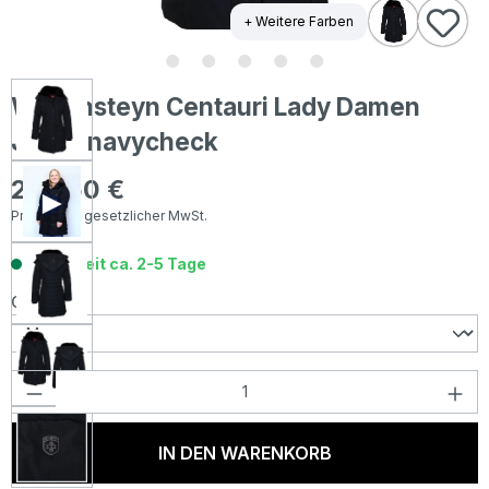
+ Weitere Farben
Wellensteyn Centauri Lady Damen
Jacke navycheck
299,50 €
Regulärer Preis:
Preise inkl. gesetzlicher MwSt.
Lieferzeit ca. 2-5 Tage
auswählen
Größe
Produkt Anzahl: Gib den gewünschten Wer
IN DEN WARENKORB