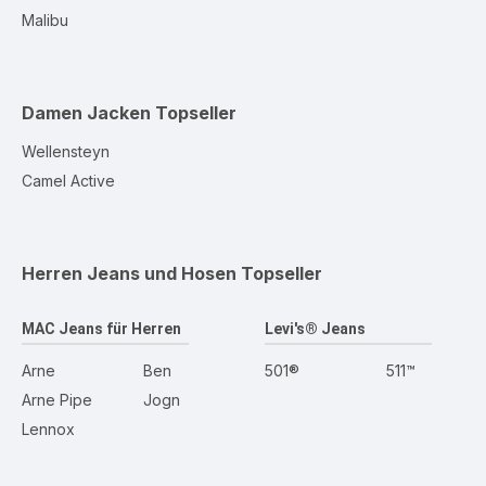
Malibu
Damen Jacken
Topseller
Wellensteyn
Camel Active
Herren Jeans und Hosen
Topseller
MAC Jeans für Herren
Levi's® Jeans
Arne
Ben
501®
511™
Arne Pipe
Jogn
Lennox