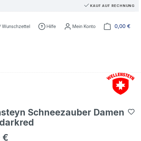
KAUF AUF RECHNUNG
Ware
0,00 €
Wunschzettel
Hilfe
nsteyn Schneezauber Damen
 darkred
 €
eis: