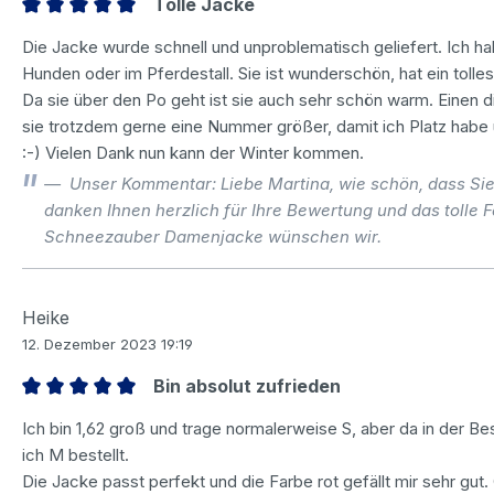
Tolle Jacke
Bewertung mit 5 von 5 Sternen
Die Jacke wurde schnell und unproblematisch geliefert. Ich h
Hunden oder im Pferdestall. Sie ist wunderschön, hat ein tolle
Da sie über den Po geht ist sie auch sehr schön warm. Einen di
sie trotzdem gerne eine Nummer größer, damit ich Platz habe
:-) Vielen Dank nun kann der Winter kommen.
Unser Kommentar: Liebe Martina, wie schön, dass Sie
danken Ihnen herzlich für Ihre Bewertung und das tolle 
Schneezauber Damenjacke wünschen wir.
Heike
12. Dezember 2023 19:19
Bin absolut zufrieden
Bewertung mit 5 von 5 Sternen
Ich bin 1,62 groß und trage normalerweise S, aber da in der Be
ich M bestellt.
Die Jacke passt perfekt und die Farbe rot gefällt mir sehr gut. 