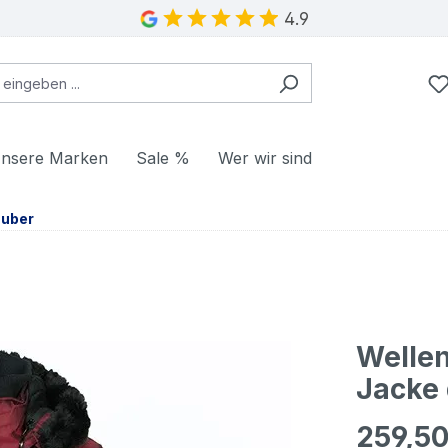
4.9
nsere Marken
Sale %
Wer wir sind
uber
Welle
Jacke
259,50
Regulärer Pr