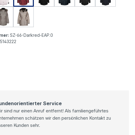
steyn Schneezauber Damen Jacke midnightblue
Wellensteyn Schneezauber Damen Jacke moonrock
Wellensteyn Schneezauber Damen Jacke moon
mer:
SZ-66-Darkred-EAP.0
5143222
undenorientierter Service
r sind nur einen Anruf entfernt! Als familiengeführtes
nternehmen schätzen wir den persönlichen Kontakt zu
nseren Kunden sehr.