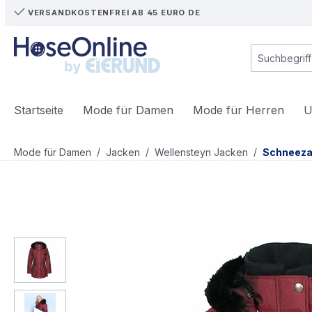
VERSANDKOSTENFREI AB 45 EURO DE
m Hauptinhalt springen
Zur Suche springen
Zur Hauptnavigation springen
Startseite
Mode für Damen
Mode für Herren
U
/
/
/
Mode für Damen
Jacken
Wellensteyn Jacken
Schneeza
Bildergalerie überspringen