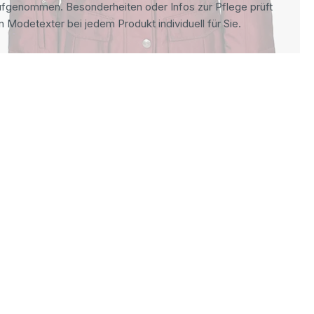
ufgenommen. Besonderheiten oder Infos zur Pflege prüft
n Modetexter bei jedem Produkt individuell für Sie.