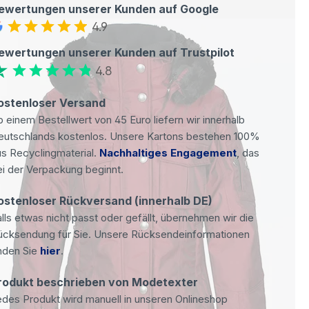
ewertungen unserer Kunden auf Google
4.9
ewertungen unserer Kunden auf Trustpilot
4.8
ostenloser Versand
 einem Bestellwert von 45 Euro liefern wir innerhalb
eutschlands kostenlos. Unsere Kartons bestehen 100%
s Recyclingmaterial.
Nachhaltiges Engagement
, das
i der Verpackung beginnt.
ostenloser Rückversand (innerhalb DE)
lls etwas nicht passt oder gefällt, übernehmen wir die
ücksendung für Sie. Unsere Rücksendeinformationen
nden Sie
hier
.
rodukt beschrieben von Modetexter
des Produkt wird manuell in unseren Onlineshop