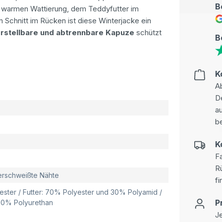
B
r warmen Wattierung, dem Teddyfutter im
Schnitt im Rücken ist diese Winterjacke ein
rstellbare und abtrennbare Kapuze
schützt
B
K
Ab
D
au
be
K
Fa
R
verschweißte Nähte
fi
ster / Futter: 70% Polyester und 30% Polyamid /
P
100% Polyurethan
Je