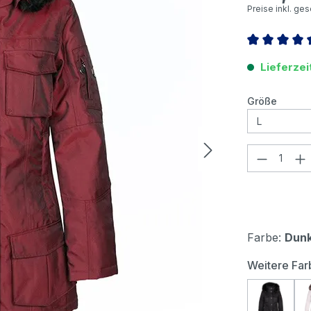
Preise inkl. ge
Durchschnitt
Lieferzei
auswä
Größe
Produkt
Farbe:
Dunk
Weitere Far
Wellen