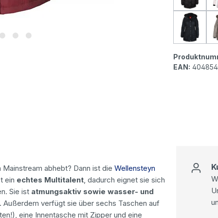
Wellen
Produktnum
EAN:
404854
K
m Mainstream abhebt? Dann ist die
Wellensteyn
Wi
t ein
echtes Multitalent
, dadurch eignet sie sich
U
n. Sie ist
atmungsaktiv sowie wasser- und
u
nd. Außerdem verfügt sie über sechs Taschen auf
ten!), eine Innentasche mit Zipper und eine