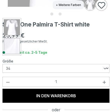
+ Weitere Farben
Street One Palmira T-Shirt white
25,99 €
Regulärer Preis:
Preise inkl. gesetzlicher MwSt.
Lieferzeit ca. 2-5 Tage
auswählen
Größe
Produkt Anzahl: Gib den gewünschten Wer
IN DEN WARENKORB
oder