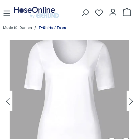
Zum Hauptinhalt springen
War
/
Mode für Damen
T-Shirts / Tops
Bildergalerie überspringen