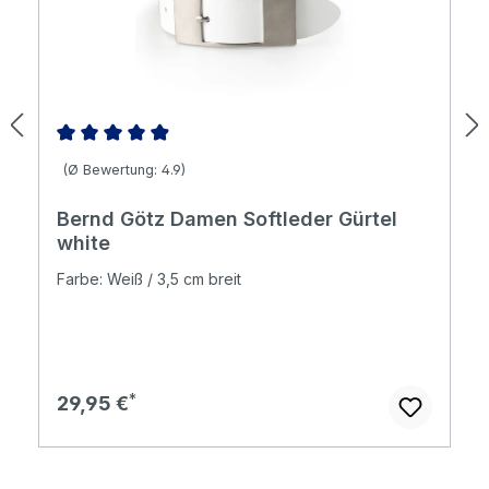
Durchschnittliche Bewertung von 4.88 von 5 Sternen
(Ø Bewertung: 4.9)
Bernd Götz Damen Softleder Gürtel
white
Farbe: Weiß / 3,5 cm breit
Regulärer Preis:
29,95 €