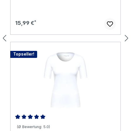
Regulärer Preis:
15,99 €
Topseller!
Durchschnittliche Bewertung von 5 von 5 Sternen
(Ø Bewertung: 5.0)