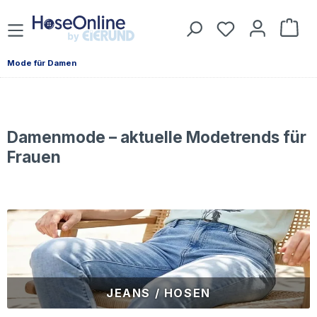
Zum Hauptinhalt springen
Du hast 0 Prod
War
Mode für Damen
Damenmode – aktuelle Modetrends für
Frauen
JEANS / HOSEN