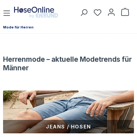
Zum Hauptinhalt springen
Du hast 0 Prod
War
Mode für Herren
Herrenmode – aktuelle Modetrends für
Männer
JEANS / HOSEN