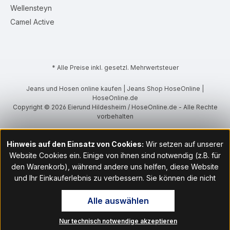
Wellensteyn
Camel Active
* Alle Preise inkl. gesetzl. Mehrwertsteuer
Jeans und Hosen online kaufen | Jeans Shop HoseOnline |
HoseOnline.de
Copyright © 2026 Eierund Hildesheim / HoseOnline.de - Alle Rechte
vorbehalten
Hinweis auf den Einsatz von Cookies:
Wir setzen auf unserer
Website Cookies ein. Einige von ihnen sind notwendig (z.B. für
den Warenkorb), während andere uns helfen, diese Website
und Ihr Einkauferlebnis zu verbessern. Sie können die nicht
notwendigen Cookies mit Klick auf „OK“ akzeptieren oder per
Alle auswählen
Klick auf "Nur technisch notwendige akzeptieren" ablehnen. Den
Zugang zu den Cookie-Einstellungen finden Sie im Fußbereich
Nur technisch notwendige akzeptieren
unserer Website im Menüpunkt „Informationen“. Dort können Sie