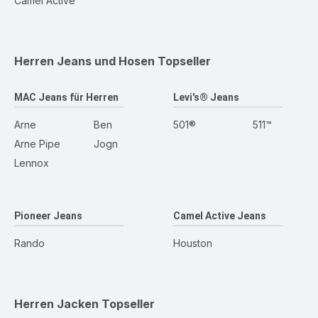
Camel Active
Herren Jeans und Hosen
Topseller
MAC Jeans für Herren
Levi's® Jeans
Arne
Ben
501®
511™
Arne Pipe
Jogn
Lennox
Pioneer Jeans
Camel Active Jeans
Rando
Houston
Herren Jacken
Topseller