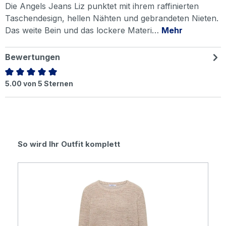
Die Angels Jeans Liz punktet mit ihrem raffinierten
Taschendesign, hellen Nähten und gebrandeten Nieten.
Das weite Bein und das lockere Materi…
Mehr
Bewertungen
Durchschnittliche Bewertung von 5 von 5 Sternen
5.00 von 5 Sternen
Produktgalerie überspringen
So wird Ihr Outfit komplett