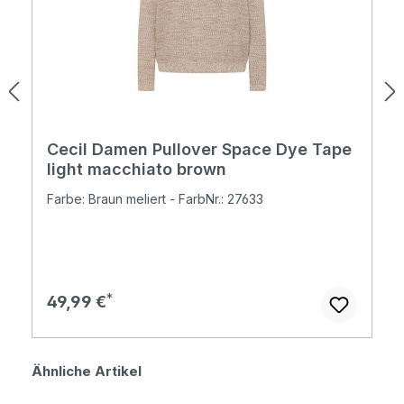
Cecil Damen Pullover Space Dye Tape
light macchiato brown
Farbe: Braun meliert - FarbNr.: 27633
Regulärer Preis:
49,99 €
Produktgalerie überspringen
Ähnliche Artikel