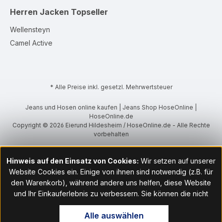
Herren Jacken
Topseller
Wellensteyn
Camel Active
* Alle Preise inkl. gesetzl. Mehrwertsteuer
Jeans und Hosen online kaufen | Jeans Shop HoseOnline |
HoseOnline.de
Copyright © 2026 Eierund Hildesheim / HoseOnline.de - Alle Rechte
vorbehalten
Hinweis auf den Einsatz von Cookies:
Wir setzen auf unserer
Website Cookies ein. Einige von ihnen sind notwendig (z.B. für
den Warenkorb), während andere uns helfen, diese Website
und Ihr Einkauferlebnis zu verbessern. Sie können die nicht
notwendigen Cookies mit Klick auf „OK“ akzeptieren oder per
Alle auswählen
Klick auf "Nur technisch notwendige akzeptieren" ablehnen. Den