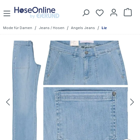
Zum Hauptinhalt springen
Du hast 0 Prod
War
/
/
/
Mode für Damen
Jeans / Hosen
Angels Jeans
Liz
Bildergalerie überspringen