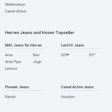
Wellensteyn
Camel Active
Herren Jeans und Hosen
Topseller
MAC Jeans für Herren
Levi's® Jeans
Arne
Ben
501®
511™
Arne Pipe
Jogn
Lennox
Pioneer Jeans
Camel Active Jeans
Rando
Houston