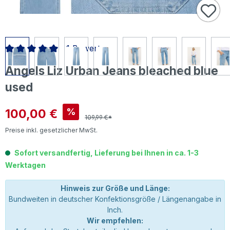
1 Bewertung
Durchschnittliche Bewertung von 5 von 5 Sternen
Angels Liz Urban Jeans bleached blue
used
Verkaufspreis:
100,00 €
%
109,99 €*
Preise inkl. gesetzlicher MwSt.
Sofort versandfertig, Lieferung bei Ihnen in ca. 1-3
Werktagen
Hinweis zur Größe und Länge:
Bundweiten in deutscher Konfektionsgröße / Längenangabe in
Inch.
Wir empfehlen: