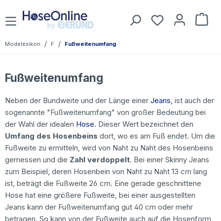
Zum Hauptinhalt springen
Du hast 0 Prod
War
/
/
Modelexikon
F
Fußweitenumfang
Fußweitenumfang
Neben der Bundweite und der Länge einer
Jeans
, ist auch der
sogenannte "Fußweitenumfang" von großer Bedeutung bei
der Wahl der idealen
Hose
. Dieser Wert bezeichnet den
Umfang des Hosenbeins
dort, wo es am Fuß endet. Um die
Fußweite zu ermitteln, wird von Naht zu Naht des Hosenbeins
gemessen und die
Zahl verdoppelt
. Bei einer Skinny Jeans
zum Beispiel, deren Hosenbein von Naht zu Naht 13 cm lang
ist, beträgt die Fußweite 26 cm. Eine gerade geschnittene
Hose hat eine größere Fußweite, bei einer ausgestellten
Jeans kann der Fußweitenumfang gut 40 cm oder mehr
betragen. So kann von der Fußweite auch auf die Hosenform