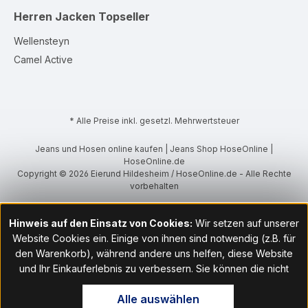
Herren Jacken
Topseller
Wellensteyn
Camel Active
* Alle Preise inkl. gesetzl. Mehrwertsteuer
Jeans und Hosen online kaufen | Jeans Shop HoseOnline |
HoseOnline.de
Copyright © 2026 Eierund Hildesheim / HoseOnline.de - Alle Rechte
vorbehalten
Hinweis auf den Einsatz von Cookies:
Wir setzen auf unserer
Website Cookies ein. Einige von ihnen sind notwendig (z.B. für
den Warenkorb), während andere uns helfen, diese Website
und Ihr Einkauferlebnis zu verbessern. Sie können die nicht
notwendigen Cookies mit Klick auf „OK“ akzeptieren oder per
Alle auswählen
Klick auf "Nur technisch notwendige akzeptieren" ablehnen. Den