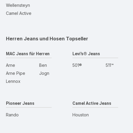
Wellensteyn
Camel Active
Herren Jeans und Hosen
Topseller
MAC Jeans für Herren
Levi's® Jeans
Arne
Ben
501®
511™
Arne Pipe
Jogn
Lennox
Pioneer Jeans
Camel Active Jeans
Rando
Houston