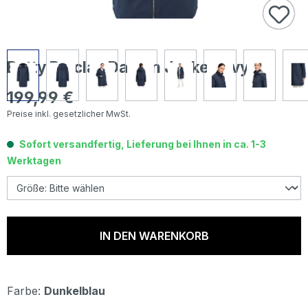
Betty Barclay Damen Jacke navy
199,99 €
Regulärer Preis:
Preise inkl. gesetzlicher MwSt.
Sofort versandfertig, Lieferung bei Ihnen in ca. 1-3
Werktagen
IN DEN WARENKORB
Farbe:
Dunkelblau