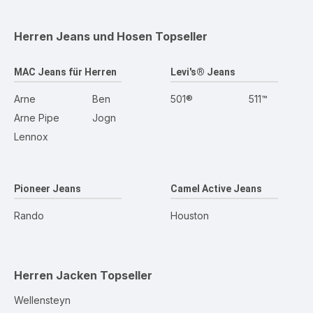
Herren Jeans und Hosen
Topseller
MAC Jeans für Herren
Levi's® Jeans
Arne
Ben
501®
511™
Arne Pipe
Jogn
Lennox
Pioneer Jeans
Camel Active Jeans
Rando
Houston
Herren Jacken
Topseller
Wellensteyn