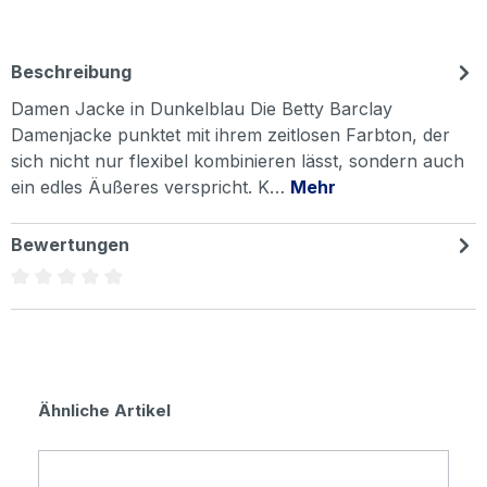
Beschreibung
Damen Jacke in Dunkelblau Die Betty Barclay
Damenjacke punktet mit ihrem zeitlosen Farbton, der
sich nicht nur flexibel kombinieren lässt, sondern auch
ein edles Äußeres verspricht. K…
Mehr
Bewertungen
Durchschnittliche Bewertung von 0 von 5 Sternen
Produktgalerie überspringen
Ähnliche Artikel