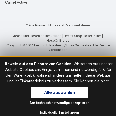
Camel Active
* Alle Preise inkl. gesetzl. Mehrwertsteuer
Jeans und Hosen online kaufen | Jeans Shop HoseOnline |
HoseOnline.de
Copyright © 2026 Eierund Hildesheim / HoseOnline.de - Alle Rechte
vorbehalten
Hinweis auf den Einsatz von Cookies:
Wir setzen auf unserer
Website Cookies ein. Einige von ihnen sind notwendig (z.B. für
den Warenkorb), während andere uns helfen, diese Website
und Ihr Einkauferlebnis zu verbessern. Sie können die nicht
notwendigen Cookies mit Klick auf „OK“ akzeptieren oder per
Alle auswählen
Klick auf "Nur technisch notwendige akzeptieren" ablehnen. Den
Zugang zu den Cookie-Einstellungen finden Sie im Fußbereich
Nur technisch notwendige akzeptieren
unserer Website im Menüpunkt „Informationen“. Dort können Sie
die Einstellungen jederzeit ändern.
Individuelle Einstellungen