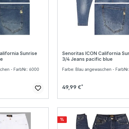
lifornia Sunrise
Senoritas ICON California Su
ue
3/4 Jeans pacific blue
chen - FarbNr.: 6000
Farbe: Blau angewaschen - FarbNr.
Regulärer Preis:
49,99 €
Rabatt
%