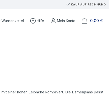
KAUF AUF RECHNUNG
Du hast 0 Produkte auf dem Merkzettel
Ware
0,00 €
Wunschzettel
Hilfe
sie mit einer hohen Leibhöhe kombiniert. Die Damenjeans passt