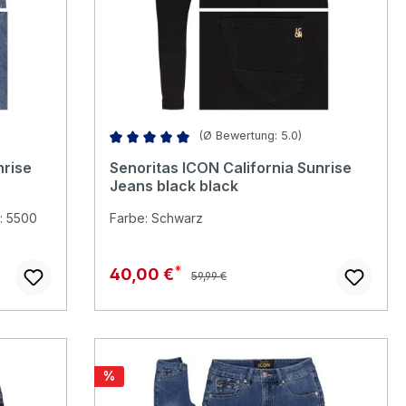
(Ø Bewertung: 5.0)
Durchschnittliche Bewertung von 5 von 5 Stern
nrise
Senoritas ICON California Sunrise
Jeans black black
: 5500
Farbe: Schwarz
Regulärer Preis:
Verkaufspreis:
40,00 €
59,99 €
Rabatt
%