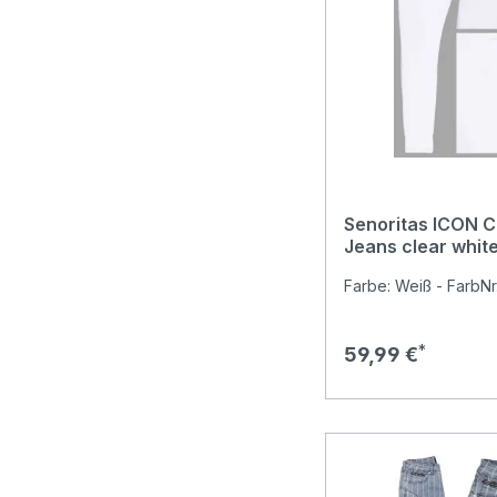
Senoritas ICON Ca
Jeans clear whit
Farbe: Weiß - FarbNr
Regulärer Preis:
59,99 €