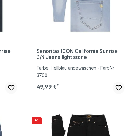
nrise
Senoritas ICON California Sunrise
3/4 Jeans light stone
Farbe: Hellblau angewaschen - FarbNr.:
3700
Regulärer Preis:
49,99 €
Rabatt
%