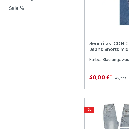
Sale %
Senoritas ICON Ca
Jeans Shorts mid
Farbe: Blau angewa
Reguläre
Verkaufspreis:
40,00 €
49,99 €
Rabatt
%