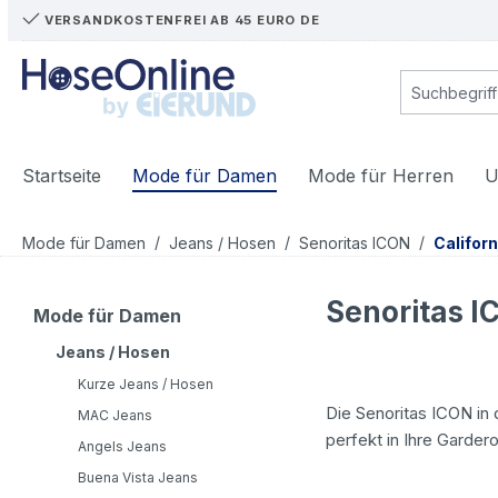
VERSANDKOSTENFREI AB 45 EURO DE
m Hauptinhalt springen
Zur Suche springen
Zur Hauptnavigation springen
Startseite
Mode für Damen
Mode für Herren
U
/
/
/
Mode für Damen
Jeans / Hosen
Senoritas ICON
Californ
Senoritas I
Mode für Damen
Jeans / Hosen
Kurze Jeans / Hosen
Die Senoritas ICON in 
MAC Jeans
perfekt in Ihre Garde
Angels Jeans
Buena Vista Jeans