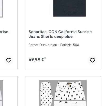
nrise
Senoritas ICON California Sunrise
Jeans Shorts deep blue
Farbe: Dunkelblau - FarbNr.: 506
Regulärer Preis:
49,99 €