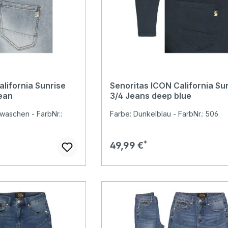
lifornia Sunrise
Senoritas ICON California Su
ean
3/4 Jeans deep blue
waschen - FarbNr.:
Farbe: Dunkelblau - FarbNr.: 506
r Preis:
Regulärer Preis:
49,99 €