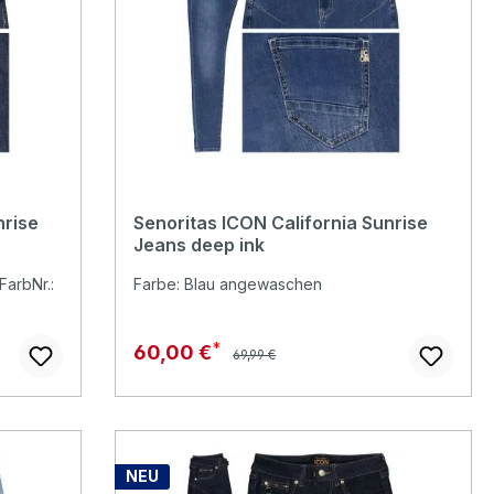
5 von 5 Sternen
nrise
Senoritas ICON California Sunrise
Jeans deep ink
arbNr.:
Farbe: Blau angewaschen
Regulärer Preis:
Verkaufspreis:
60,00 €
69,99 €
NEU