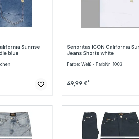
lifornia Sunrise
Senoritas ICON California Su
dle blue
Jeans Shorts white
schen
Farbe: Weiß - FarbNr.: 1003
r Preis:
Regulärer Preis:
49,99 €