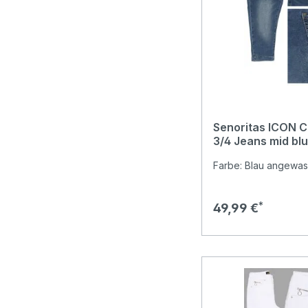
Senoritas ICON Ca
3/4 Jeans mid bl
Farbe: Blau angewas
Regulärer Preis:
49,99 €