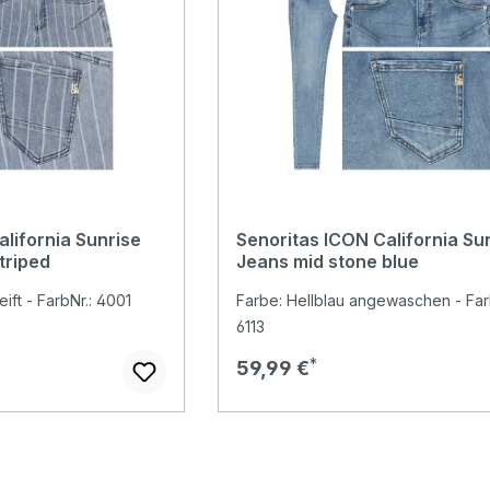
lifornia Sunrise
Senoritas ICON California Su
triped
Jeans mid stone blue
eift - FarbNr.: 4001
Farbe: Hellblau angewaschen - Far
6113
Regulärer Preis:
59,99 €