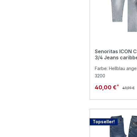
Senoritas ICON Ca
3/4 Jeans caribb
Farbe: Hellblau ange
3200
Reguläre
Verkaufspreis:
40,00 €
49,99 €
Topseller!