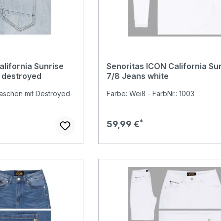
lifornia Sunrise
Senoritas ICON California Su
 destroyed
7/8 Jeans white
waschen mit Destroyed-
Farbe: Weiß - FarbNr.: 1003
Regulärer Preis:
59,99 €