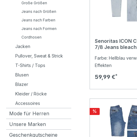
Große Größen
Jeans nach Größen
Jeans nach Farben
Jeans nach Formen
Cordhosen
Senoritas ICON Ca
Jacken
7/8 Jeans bleach
Pullover, Sweat & Strick
Farbe: Hellblau ver
T-Shirts / Tops
Effekten
Blusen
Regulärer Preis:
59,99 €
Blazer
Kleider / Röcke
Accessoires
Rabatt
%
Mode für Herren
Unsere Marken
Geschenkgutscheine