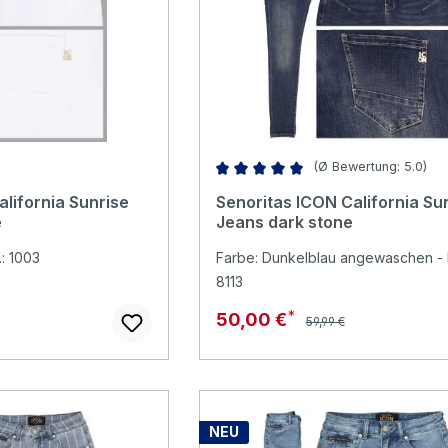
(Ø Bewertung: 5.0)
Durchschnittliche Bewertung von 
lifornia Sunrise
Senoritas ICON California Su
e
Jeans dark stone
.: 1003
Farbe: Dunkelblau angewaschen - F
8113
Regulärer Preis:
Verkaufspreis:
50,00 €
59,99 €
NEU