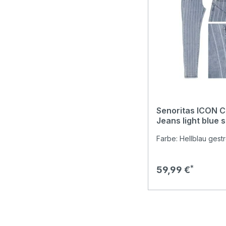
Senoritas ICON Ca
Jeans light blue s
Farbe: Hellblau gestr
Regulärer Preis:
59,99 €