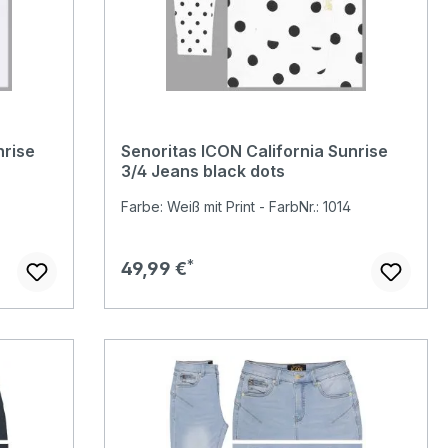
nrise
Senoritas ICON California Sunrise
3/4 Jeans black dots
Farbe: Weiß mit Print - FarbNr.: 1014
Regulärer Preis:
49,99 €