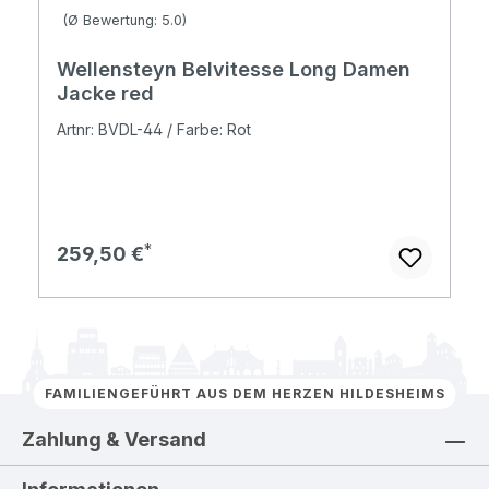
Durchschnittliche Bewertung von 5 von 5 Sternen
(Ø Bewertung: 5.0)
Wellensteyn Belvitesse Long Damen
Jacke red
Artnr: BVDL-44 / Farbe: Rot
Regulärer Preis:
259,50 €
FAMILIENGEFÜHRT AUS DEM HERZEN HILDESHEIMS
Zahlung & Versand