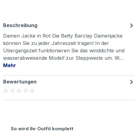
Beschreibung
Damen Jacke in Rot Die Betty Barclay Damenjacke
können Sie zu jeder Jahreszeit tragen! In der
Übergangszeit funktionieren Sie das winddichte und
wasserabweisende Modell zur Steppweste um. W…
Mehr
Bewertungen
Durchschnittliche Bewertung von 0 von 5 Sternen
Produktgalerie überspringen
So wird Ihr Outfit komplett