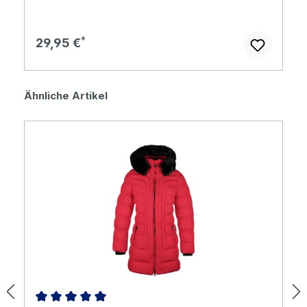
Regulärer Preis:
29,95 €
Produktgalerie überspringen
Ähnliche Artikel