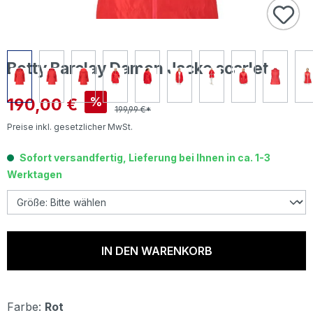
Betty Barclay Damen Jacke scarlet
Verkaufspreis:
190,00 €
%
199,99 €*
Preise inkl. gesetzlicher MwSt.
Sofort versandfertig, Lieferung bei Ihnen in ca. 1-3
Werktagen
IN DEN WARENKORB
Farbe:
Rot