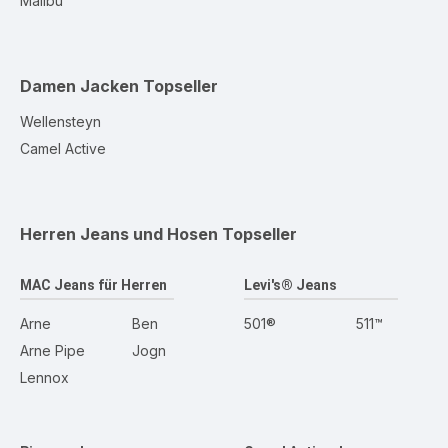
Malibu
Damen Jacken
Topseller
Wellensteyn
Camel Active
Herren Jeans und Hosen
Topseller
MAC Jeans für Herren
Levi's® Jeans
Arne
Ben
501®
511™
Arne Pipe
Jogn
Lennox