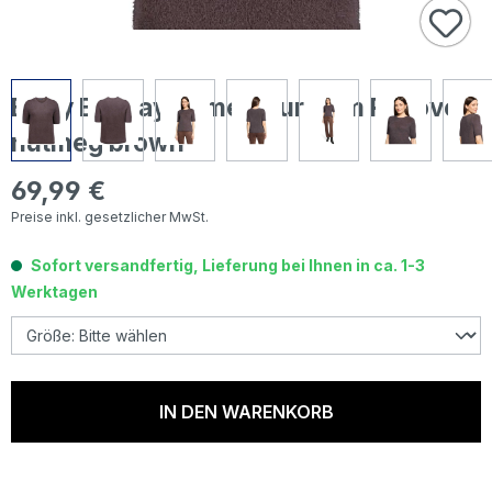
Betty Barclay Damen Kurzarm Pullover
nutmeg brown
69,99 €
Regulärer Preis:
Preise inkl. gesetzlicher MwSt.
Sofort versandfertig, Lieferung bei Ihnen in ca. 1-3
Werktagen
IN DEN WARENKORB