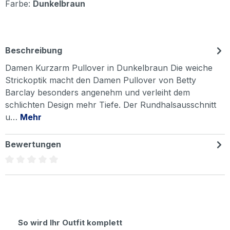
Farbe:
Dunkelbraun
Beschreibung
Damen Kurzarm Pullover in Dunkelbraun Die weiche
Strickoptik macht den Damen Pullover von Betty
Barclay besonders angenehm und verleiht dem
schlichten Design mehr Tiefe. Der Rundhalsausschnitt
u…
Mehr
Bewertungen
Durchschnittliche Bewertung von 0 von 5 Sternen
Produktgalerie überspringen
So wird Ihr Outfit komplett