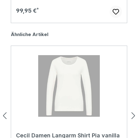
Regulärer Preis:
99,95 €
Produktgalerie überspringen
Ähnliche Artikel
Cecil Damen Langarm Shirt Pia vanilla