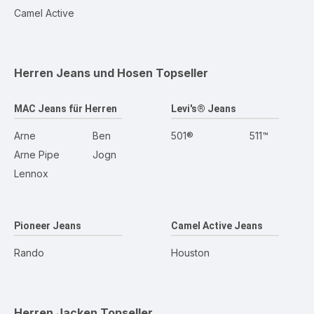
Camel Active
Herren Jeans und Hosen
Topseller
MAC Jeans für Herren
Levi's® Jeans
Arne
Ben
501®
511™
Arne Pipe
Jogn
Lennox
Pioneer Jeans
Camel Active Jeans
Rando
Houston
Herren Jacken
Topseller