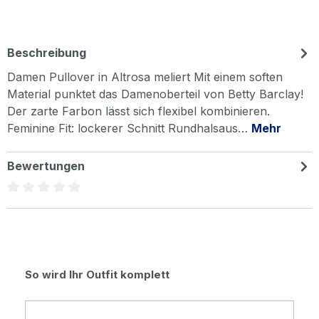
Beschreibung
Damen Pullover in Altrosa meliert Mit einem soften
Material punktet das Damenoberteil von Betty Barclay!
Der zarte Farbon lässt sich flexibel kombinieren.
Feminine Fit: lockerer Schnitt Rundhalsaus…
Mehr
Bewertungen
Durchschnittliche Bewertung von 0 von 5 Sternen
Produktgalerie überspringen
So wird Ihr Outfit komplett