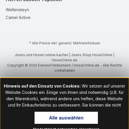
Wellensteyn
Camel Active
* Alle Preise inkl. gesetzl. Mehrwertsteuer
Jeans und Hosen online kaufen | Jeans Shop HoseOnline |
HoseOnline.de
Copyright © 2026 Eierund Hildesheim / HoseOnline.de - Alle Rechte
vorbehalten
Hinweis auf den Einsatz von Cookies:
Wir setzen auf unserer
Website Cookies ein. Einige von ihnen sind notwendig (z.B. für
den Warenkorb), während andere uns helfen, diese Website
und Ihr Einkauferlebnis zu verbessern. Sie können die nicht
notwendigen Cookies mit Klick auf „OK“ akzeptieren oder per
Alle auswählen
Klick auf "Nur technisch notwendige akzeptieren" ablehnen. Den
Zugang zu den Cookie-Einstellungen finden Sie im Fußbereich