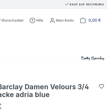
KAUF AUF RECHNUNG
Du hast 0 Produkte auf dem Merkzettel
Ware
0,00 €
Wunschzettel
Hilfe
Barclay Damen Velours 3/4
cke adria blue
€
eis: