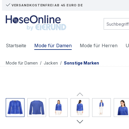
VERSANDKOSTENFREI AB 45 EURO DE
m Hauptinhalt springen
Zur Suche springen
Zur Hauptnavigation springen
Startseite
Mode für Damen
Mode für Herren
U
/
/
Mode für Damen
Jacken
Sonstige Marken
Bildergalerie überspringen