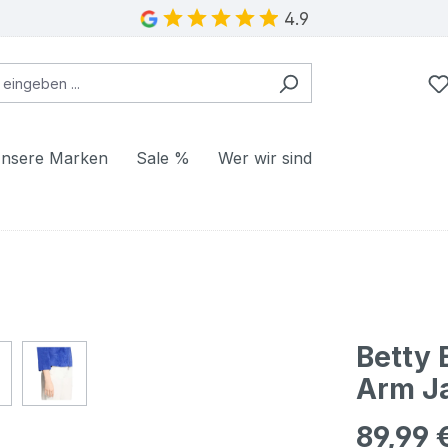
4.9
nsere Marken
Sale %
Wer wir sind
Betty 
Arm Ja
89,99 
Regulärer Pr