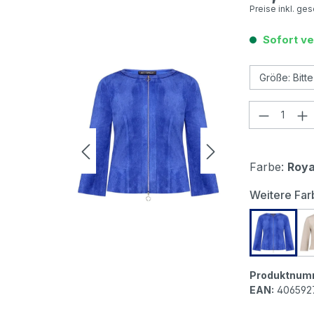
Preise inkl. ge
Sofort ve
Produkt
Farbe:
Roya
Weitere Far
Betty B
Produktnum
EAN:
406592