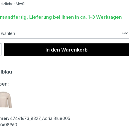
setzlicher MwSt.
rsandfertig, Lieferung bei Ihnen in ca. 1-3 Werktagen
 Anzahl: Gib den gewünschten Wert ein 
In den Warenkorb
lblau
auswählen
ben:
arclay Damen Velours 3/4 Arm Jacke adria blue
Betty Barclay Damen Velours 3/4 Arm Jacke light beige
mer:
47441673_8327_Adria Blue005
7408960