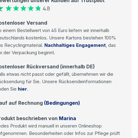
ewertungen unserer Kunden auf Trustpilot
4.8
ostenloser Versand
 einem Bestellwert von 45 Euro liefern wir innerhalb
eutschlands kostenlos. Unsere Kartons bestehen 100%
s Recyclingmaterial.
Nachhaltiges Engagement
, das
i der Verpackung beginnt.
ostenloser Rückversand (innerhalb DE)
lls etwas nicht passt oder gefällt, übernehmen wir die
ücksendung für Sie. Unsere Rücksendeinformationen
nden Sie
hier
.
auf auf Rechnung
(Bedingungen)
rodukt beschrieben von
Marina
des Produkt wird manuell in unseren Onlineshop
ufgenommen. Besonderheiten oder Infos zur Pflege prüft