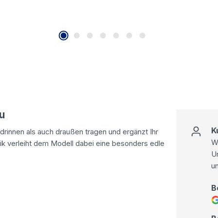
u
K
drinnen als auch draußen tragen und ergänzt Ihr
Wi
tik verleiht dem Modell dabei eine besonders edle
U
u
B