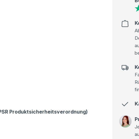
B
K
Ab
D
au
be
K
Fa
R
fi
K
GPSR Produktsicherheitsverordnung)
P
Je
a