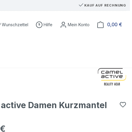
KAUF AUF RECHNUNG
Du hast 0 Produkte auf dem Merkzettel
Ware
0,00 €
Wunschzettel
Hilfe
 active Damen Kurzmantel
 €
eis: