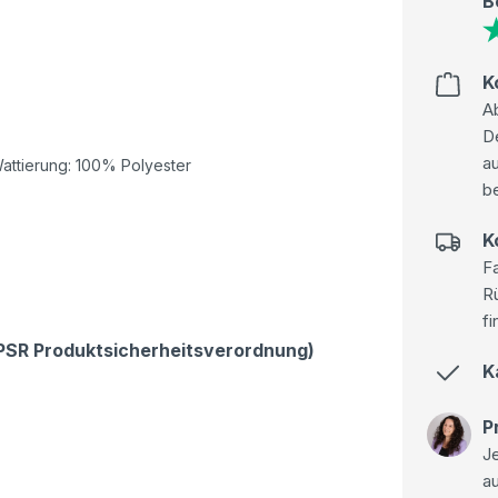
B
K
Ab
D
au
attierung: 100% Polyester
be
K
Fa
R
fi
GPSR Produktsicherheitsverordnung)
K
P
Je
a