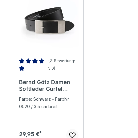
(Ø Bewertung:
5.0)
Durchschnittliche Bewertung von 5 von 5 Sternen
Bernd Götz Damen
Softleder Gürtel
black
Farbe: Schwarz - FarbNr.:
0020 / 3,5 cm breit
Regulärer Preis:
29,95 €