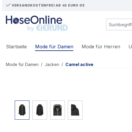
VERSANDKOSTENFREI AB 45 EURO DE
m Hauptinhalt springen
Zur Suche springen
Zur Hauptnavigation springen
Startseite
Mode für Damen
Mode für Herren
U
/
/
Mode für Damen
Jacken
Camel active
Bildergalerie überspringen