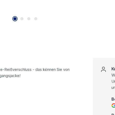
K
ge-Reißverschluss - das können Sie von
Wi
gangsjacke!
U
u
B