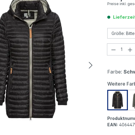
Preise inkl. ge
Lieferzei
Produkt
Farbe:
Sch
Weitere Far
Camel a
Produktnum
EAN:
406447