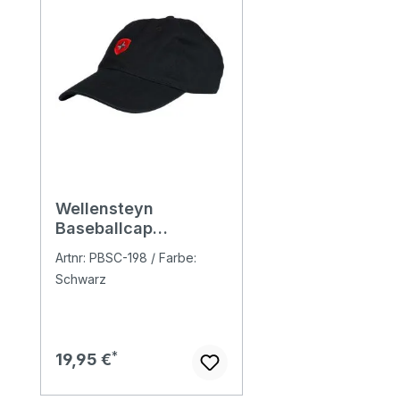
Wellensteyn
Baseballcap
black/red/anthracite
Artnr: PBSC-198 / Farbe:
Schwarz
Regulärer Preis:
19,95 €