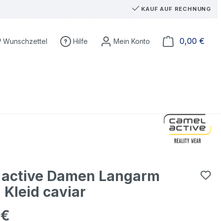
KAUF AUF RECHNUNG
Du hast 0 Produkte auf dem Merkzettel
Ware
0,00 €
Wunschzettel
Hilfe
 active Damen Langarm
 Kleid caviar
 €
eis: