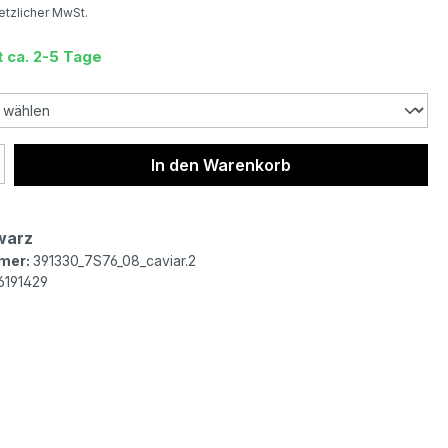
setzlicher MwSt.
t ca. 2-5 Tage
 Anzahl: Gib den gewünschten Wert ein 
In den Warenkorb
warz
mer:
391330_7S76_08_caviar.2
6191429