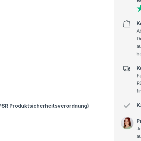
B
K
Ab
D
au
be
K
Fa
R
fi
K
GPSR Produktsicherheitsverordnung)
P
Je
a