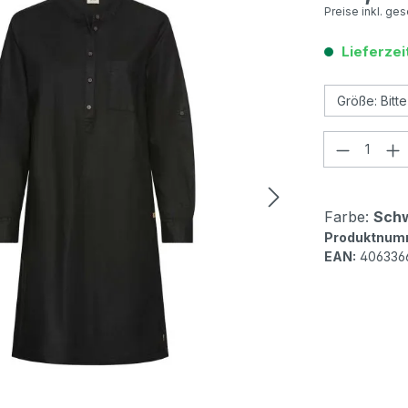
Preise inkl. ge
Lieferzei
Produkt
Farbe:
Sch
Produktnum
EAN:
406336