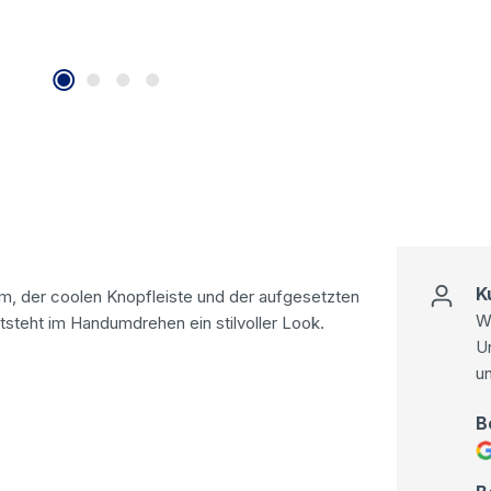
K
m, der coolen Knopfleiste und der aufgesetzten
Wi
tsteht im Handumdrehen ein stilvoller Look.
U
u
B