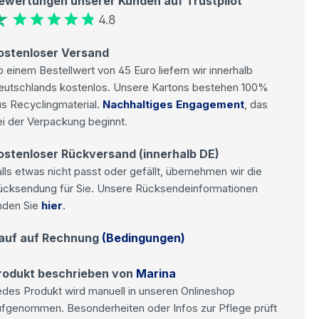
ewertungen unserer Kunden auf Trustpilot
4.8
ostenloser Versand
 einem Bestellwert von 45 Euro liefern wir innerhalb
eutschlands kostenlos. Unsere Kartons bestehen 100%
s Recyclingmaterial.
Nachhaltiges Engagement
, das
i der Verpackung beginnt.
ostenloser Rückversand (innerhalb DE)
lls etwas nicht passt oder gefällt, übernehmen wir die
ücksendung für Sie. Unsere Rücksendeinformationen
nden Sie
hier
.
auf auf Rechnung
(Bedingungen)
rodukt beschrieben von
Marina
des Produkt wird manuell in unseren Onlineshop
ufgenommen. Besonderheiten oder Infos zur Pflege prüft