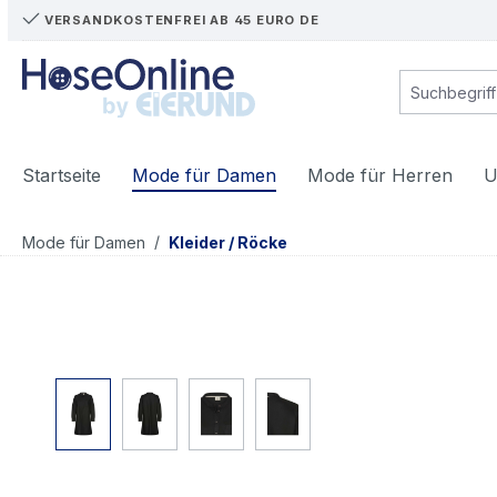
VERSANDKOSTENFREI AB 45 EURO DE
m Hauptinhalt springen
Zur Suche springen
Zur Hauptnavigation springen
Startseite
Mode für Damen
Mode für Herren
U
/
Mode für Damen
Kleider / Röcke
Bildergalerie überspringen