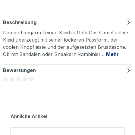
Beschreibung
Damen Langarm Leinen Kleid in Gelb Das Camel active
Kleid überzeugt mit seiner lockeren Passform, der
coolen Knopfleiste und der aufgesetzten Brusttasche.
Ob mit Sandalen oder Sneakern kombinier…
Mehr
Bewertungen
Durchschnittliche Bewertung von 0 von 5 Sternen
Produktgalerie überspringen
Ähnliche Artikel