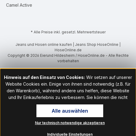
Camel Active
* Alle Preise inkl. gesetzl. Mehrwertsteuer
Jeans und Hosen online kaufen | Jeans Shop HoseOnline |
HoseOnline.de
Copyright © 2026 Eierund Hildesheim / HoseOnline.de - Alle Rechte
vorbehalten
Hinweis auf den Einsatz von Cookies:
Wir setzen auf unserer
Website Cookies ein. Einige von ihnen sind notwendig (z.B. für
den Warenkorb), während andere uns helfen, diese Website
und Ihr Einkauferlebnis zu verbessern. Sie können die nicht
notwendigen Cookies mit Klick auf „OK“ akzeptieren oder per
Alle auswählen
Klick auf "Nur technisch notwendige akzeptieren" ablehnen. Den
Zugang zu den Cookie-Einstellungen finden Sie im Fußbereich
Nur technisch notwendige akzeptieren
unserer Website im Menüpunkt „Informationen“. Dort können Sie
die Einstellungen jederzeit ändern.
Individuelle Einstellungen