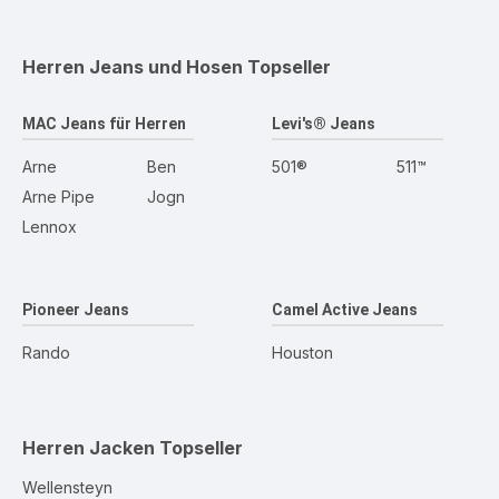
Herren Jeans und Hosen
Topseller
MAC Jeans für Herren
Levi's® Jeans
Arne
Ben
501®
511™
Arne Pipe
Jogn
Lennox
Pioneer Jeans
Camel Active Jeans
Rando
Houston
Herren Jacken
Topseller
Wellensteyn