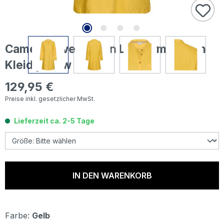
Camel active Damen Langarm Leinen
Kleid yellow
129,95 €
Regulärer Preis:
Preise inkl. gesetzlicher MwSt.
Lieferzeit ca. 2-5 Tage
IN DEN WARENKORB
Farbe:
Gelb