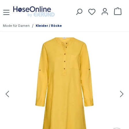
Zum Hauptinhalt springen
Du hast 0 Prod
War
/
Mode für Damen
Kleider / Röcke
Bildergalerie überspringen