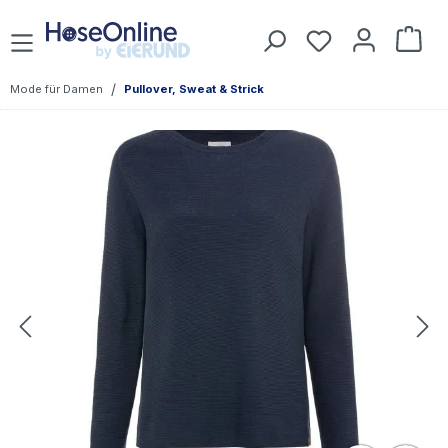
Zum Hauptinhalt springen
Du hast 0 Prod
War
/
Mode für Damen
Pullover, Sweat & Strick
Bildergalerie überspringen