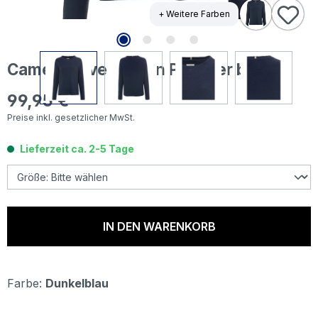
+ Weitere Farben
Camel active Damen Pullover blue
99,95 €
Regulärer Preis:
Preise inkl. gesetzlicher MwSt.
Lieferzeit ca. 2-5 Tage
IN DEN WARENKORB
Farbe:
Dunkelblau