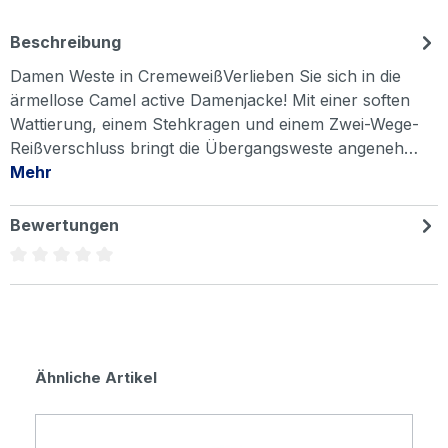
Beschreibung
Damen Weste in CremeweißVerlieben Sie sich in die
ärmellose Camel active Damenjacke! Mit einer soften
Wattierung, einem Stehkragen und einem Zwei-Wege-
Reißverschluss bringt die Übergangsweste angeneh…
Mehr
Bewertungen
Durchschnittliche Bewertung von 0 von 5 Sternen
Produktgalerie überspringen
Ähnliche Artikel