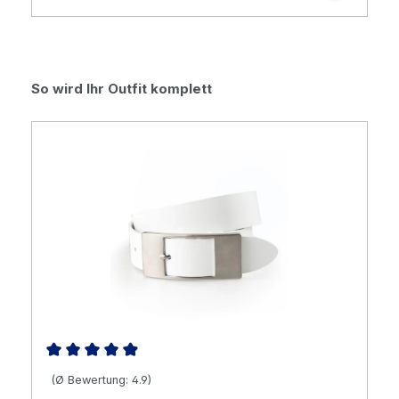
Produktgalerie überspringen
So wird Ihr Outfit komplett
Durchschnittliche Bewertung von 4.88 von 5 Sternen
(Ø Bewertung: 4.9)