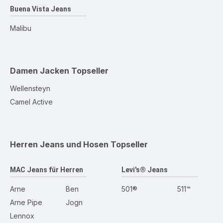
Buena Vista Jeans
Malibu
Damen Jacken
Topseller
Wellensteyn
Camel Active
Herren Jeans und Hosen
Topseller
MAC Jeans für Herren
Levi's® Jeans
Arne
Ben
501®
511™
Arne Pipe
Jogn
Lennox