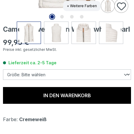
+ Weitere Farben
Camel active Damen Weste white pearl
99,95 €
Regulärer Preis:
Preise inkl. gesetzlicher MwSt.
Lieferzeit ca. 2-5 Tage
IN DEN WARENKORB
Farbe:
Cremeweiß