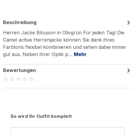
Beschreibung
Herren Jacke Blouson in Olivgrün Für jeden Tag! Die
Camel active Herrenjacke können Sie dank ihres
Farbtons flexibel kombinieren und sehen dabei immer
gut aus. Neben ihrer Optik p…
Mehr
Bewertungen
Durchschnittliche Bewertung von 0 von 5 Sternen
Produktgalerie überspringen
So wird Ihr Outfit komplett