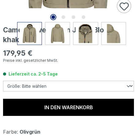
Camel active Herren Jacke Blouson
khaki
179,95 €
Regulärer Preis:
Preise inkl. gesetzlicher MwSt.
Lieferzeit ca. 2-5 Tage
IN DEN WARENKORB
Farbe:
Olivgrün