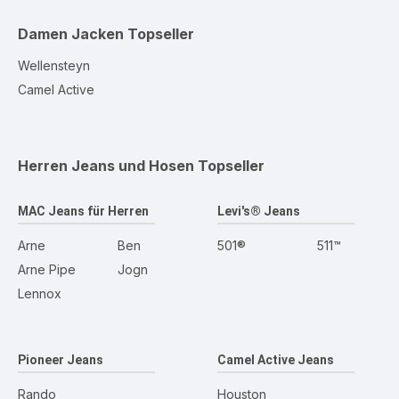
Damen Jacken
Topseller
Wellensteyn
Camel Active
Herren Jeans und Hosen
Topseller
MAC Jeans für Herren
Levi's® Jeans
Arne
Ben
501®
511™
Arne Pipe
Jogn
Lennox
Pioneer Jeans
Camel Active Jeans
Rando
Houston