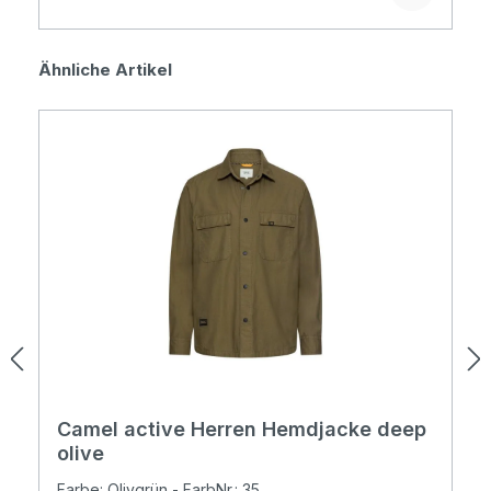
Produktgalerie überspringen
Ähnliche Artikel
Camel active Herren Hemdjacke deep
olive
Farbe: Olivgrün - FarbNr.: 35