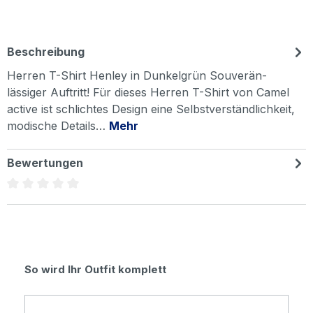
Beschreibung
Herren T-Shirt Henley in Dunkelgrün Souverän-
lässiger Auftritt! Für dieses Herren T-Shirt von Camel
active ist schlichtes Design eine Selbstverständlichkeit,
modische Details…
Mehr
Bewertungen
Durchschnittliche Bewertung von 0 von 5 Sternen
Produktgalerie überspringen
So wird Ihr Outfit komplett