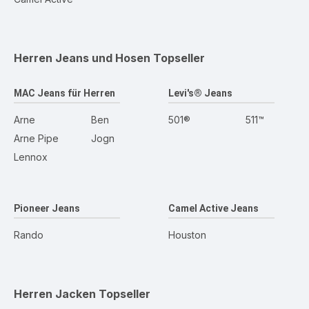
Herren Jeans und Hosen
Topseller
MAC Jeans für Herren
Levi's® Jeans
Arne
Ben
501®
511™
Arne Pipe
Jogn
Lennox
Pioneer Jeans
Camel Active Jeans
Rando
Houston
Herren Jacken
Topseller