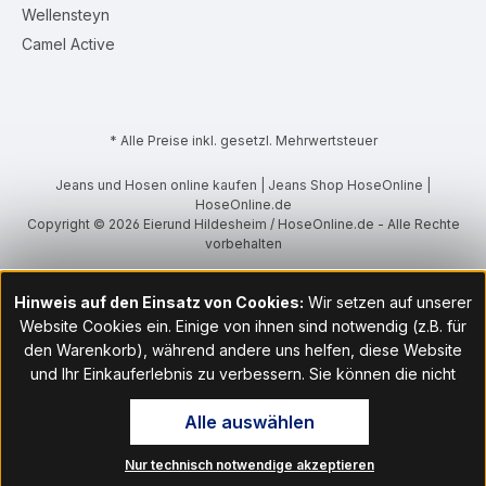
Wellensteyn
Camel Active
* Alle Preise inkl. gesetzl. Mehrwertsteuer
Jeans und Hosen online kaufen | Jeans Shop HoseOnline |
HoseOnline.de
Copyright © 2026 Eierund Hildesheim / HoseOnline.de - Alle Rechte
vorbehalten
Hinweis auf den Einsatz von Cookies:
Wir setzen auf unserer
Website Cookies ein. Einige von ihnen sind notwendig (z.B. für
den Warenkorb), während andere uns helfen, diese Website
und Ihr Einkauferlebnis zu verbessern. Sie können die nicht
notwendigen Cookies mit Klick auf „OK“ akzeptieren oder per
Alle auswählen
Klick auf "Nur technisch notwendige akzeptieren" ablehnen. Den
Zugang zu den Cookie-Einstellungen finden Sie im Fußbereich
Nur technisch notwendige akzeptieren
unserer Website im Menüpunkt „Informationen“. Dort können Sie