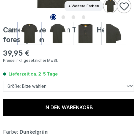
+ Weitere Farben
Camel active Herren T-Shirt Henley
forest green
39,95 €
Regulärer Preis:
Preise inkl. gesetzlicher MwSt.
Lieferzeit ca. 2-5 Tage
IN DEN WARENKORB
Farbe:
Dunkelgrün