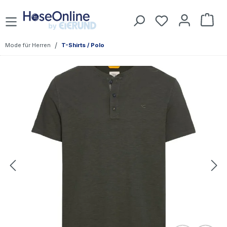
Zum Hauptinhalt springen
Du hast 0 Prod
War
/
Mode für Herren
T-Shirts / Polo
Bildergalerie überspringen