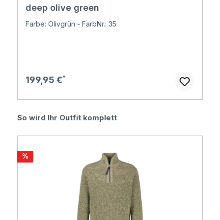
deep olive green
Farbe: Olivgrün - FarbNr.: 35
Regulärer Preis:
199,95 €
Produktgalerie überspringen
So wird Ihr Outfit komplett
Rabatt
%