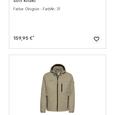
soft khaki
Farbe: Olivgrün - FarbNr.: 31
Regulärer Preis:
159,95 €