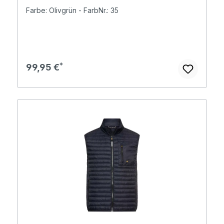
Farbe: Olivgrün - FarbNr.: 35
Regulärer Preis:
99,95 €