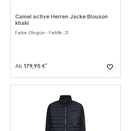
Camel active Herren Jacke Blouson
khaki
Farbe: Olivgrün - FarbNr.: 31
Regulärer Preis:
Ab
179,95 €