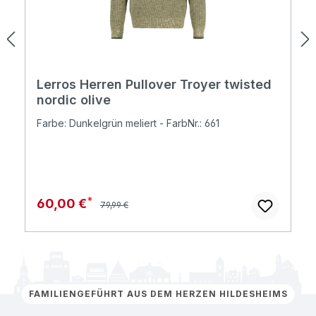
Lerros Herren Pullover Troyer twisted
nordic olive
Farbe: Dunkelgrün meliert - FarbNr.: 661
Regulärer Preis:
Verkaufspreis:
60,00 €
79,99 €
FAMILIENGEFÜHRT AUS DEM HERZEN HILDESHEIMS