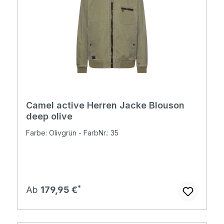
Camel active Herren Jacke Blouson
deep olive
Farbe: Olivgrün - FarbNr.: 35
Regulärer Preis:
Ab
179,95 €