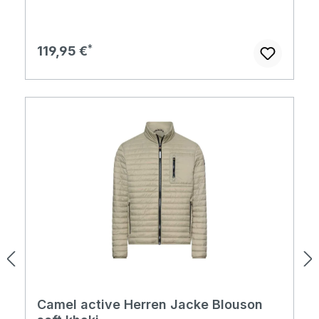
Regulärer Preis:
119,95 €
Camel active Herren Jacke Blouson