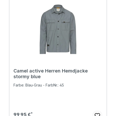
Camel active Herren Hemdjacke
stormy blue
Farbe: Blau-Grau - FarbNr.: 45
Regulärer Preis:
99,95 €