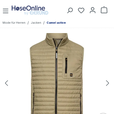
Zum Hauptinhalt springen
War
/
/
Mode für Herren
Jacken
Camel active
Bildergalerie überspringen