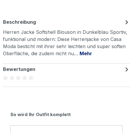
Beschreibung
Herren Jacke Softshell Blouson in Dunkelblau Sportiv,
funktional und modern: Diese Herrenjacke von Casa
Moda besticht mit ihrer sehr leichten und super soften
Oberfläche, die zudem nicht nu…
Mehr
Bewertungen
Durchschnittliche Bewertung von 0 von 5 Sternen
Produktgalerie überspringen
So wird Ihr Outfit komplett