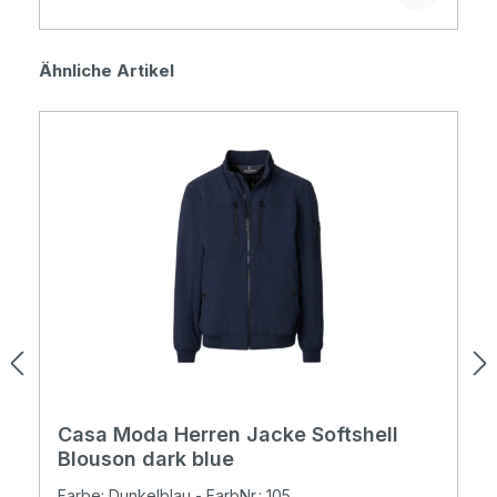
Produktgalerie überspringen
Ähnliche Artikel
Casa Moda Herren Jacke Softshell
Blouson dark blue
Farbe: Dunkelblau - FarbNr.: 105