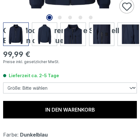
Casa Moda Herren Jacke Softshell
Blouson dark blue
99,99 €
Regulärer Preis:
Preise inkl. gesetzlicher MwSt.
Lieferzeit ca. 2-5 Tage
IN DEN WARENKORB
Farbe:
Dunkelblau