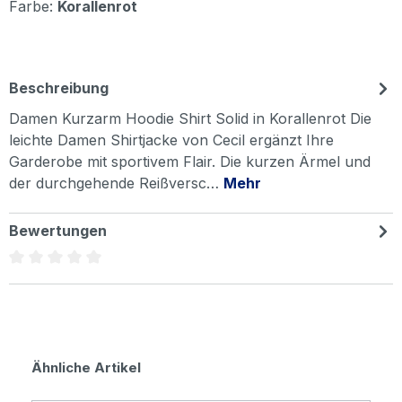
Farbe:
Korallenrot
Beschreibung
Damen Kurzarm Hoodie Shirt Solid in Korallenrot Die
leichte Damen Shirtjacke von Cecil ergänzt Ihre
Garderobe mit sportivem Flair. Die kurzen Ärmel und
der durchgehende Reißversc…
Mehr
Bewertungen
Durchschnittliche Bewertung von 0 von 5 Sternen
Produktgalerie überspringen
Ähnliche Artikel