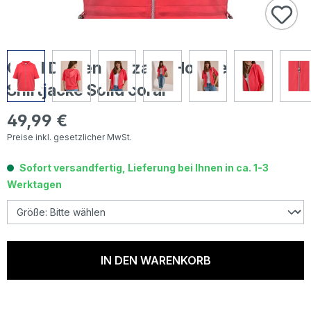
Cecil Damen Kurzarm Hoodie
Shirtjacke Solid coral
49,99 €
Regulärer Preis:
Preise inkl. gesetzlicher MwSt.
Sofort versandfertig, Lieferung bei Ihnen in ca. 1-3
Werktagen
IN DEN WARENKORB