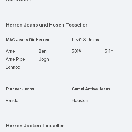
Herren Jeans und Hosen
Topseller
MAC Jeans für Herren
Levi's® Jeans
Arne
Ben
501®
511™
Arne Pipe
Jogn
Lennox
Pioneer Jeans
Camel Active Jeans
Rando
Houston
Herren Jacken
Topseller