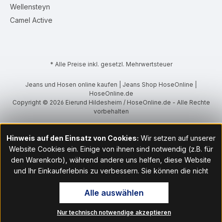
Wellensteyn
Camel Active
* Alle Preise inkl. gesetzl. Mehrwertsteuer
Jeans und Hosen online kaufen | Jeans Shop HoseOnline |
HoseOnline.de
Copyright © 2026 Eierund Hildesheim / HoseOnline.de - Alle Rechte
vorbehalten
Hinweis auf den Einsatz von Cookies:
Wir setzen auf unserer
Website Cookies ein. Einige von ihnen sind notwendig (z.B. für
den Warenkorb), während andere uns helfen, diese Website
und Ihr Einkauferlebnis zu verbessern. Sie können die nicht
notwendigen Cookies mit Klick auf „OK“ akzeptieren oder per
Alle auswählen
Klick auf "Nur technisch notwendige akzeptieren" ablehnen. Den
Zugang zu den Cookie-Einstellungen finden Sie im Fußbereich
Nur technisch notwendige akzeptieren
unserer Website im Menüpunkt „Informationen“. Dort können Sie